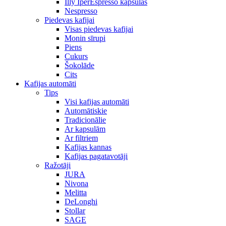
Illy IperEspresso kapsulas
Nespresso
Piedevas kafijai
Visas piedevas kafijai
Monin sīrupi
Piens
Cukurs
Šokolāde
Cits
Kafijas automāti
Tips
Visi kafijas automāti
Automātiskie
Tradicionālie
Ar kapsulām
Ar filtriem
Kafijas kannas
Kafijas pagatavotāji
Ražotāji
JURA
Nivona
Melitta
DeLonghi
Stollar
SAGE