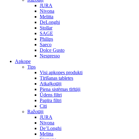
JURA
Nivona
Melitta
DeLonghi
Stollar
SAGE
Philips
Saeco
Dolce Gusto
Nespresso
Apkope
Tips
Visi apkopes produkti
Tīrīšanas tabletes
Atkaļķotāji
Piena sistēmas tīrītāji
Ūdens filtri
Papīra filtri
Citi
Ražotāji
JURA
Nivona
De’Longhi
Melitta