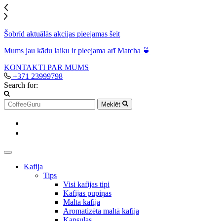
Šobrīd aktuālās akcijas pieejamas šeit
Mums jau kādu laiku ir pieejama arī Matcha 🍵
KONTAKTI
PAR MUMS
+371 23999798
Search for:
Meklēt
Kafija
Tips
Visi kafijas tipi
Kafijas pupiņas
Maltā kafija
Aromatizēta maltā kafija
Kapsulas