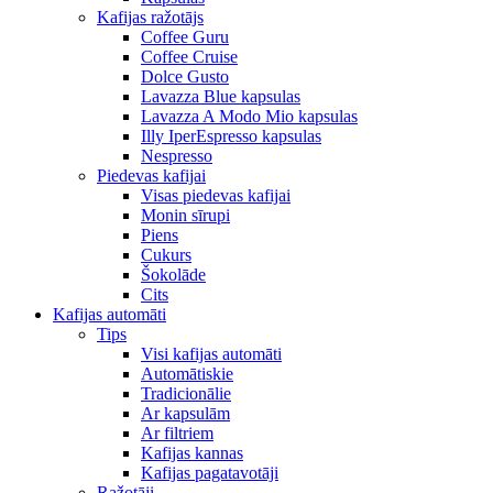
Kafijas ražotājs
Coffee Guru
Coffee Cruise
Dolce Gusto
Lavazza Blue kapsulas
Lavazza A Modo Mio kapsulas
Illy IperEspresso kapsulas
Nespresso
Piedevas kafijai
Visas piedevas kafijai
Monin sīrupi
Piens
Cukurs
Šokolāde
Cits
Kafijas automāti
Tips
Visi kafijas automāti
Automātiskie
Tradicionālie
Ar kapsulām
Ar filtriem
Kafijas kannas
Kafijas pagatavotāji
Ražotāji