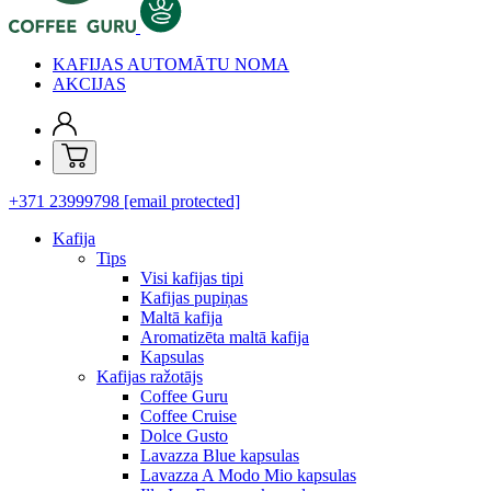
KAFIJAS AUTOMĀTU NOMA
AKCIJAS
+371 23999798
[email protected]
Kafija
Tips
Visi kafijas tipi
Kafijas pupiņas
Maltā kafija
Aromatizēta maltā kafija
Kapsulas
Kafijas ražotājs
Coffee Guru
Coffee Cruise
Dolce Gusto
Lavazza Blue kapsulas
Lavazza A Modo Mio kapsulas