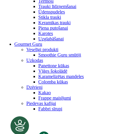
Termosi
Trauki līdzņemšanai
Ūdenspudeles
Stikla trauki
Keramikas trauki
Piena putošanai
Karotes
Uzglabāšanai
Gourmet Guru
Veselīgi produkti
Smoothie Guru smūtiji
Uzkodas
Panettone kūkas
Vīģes šokolādē
Karamelizētas mandeles
Colomba kūkas
Dzērieni
Kakao
Frappe maisījumi
Piedevas kafijai
Fabbri sīrupi