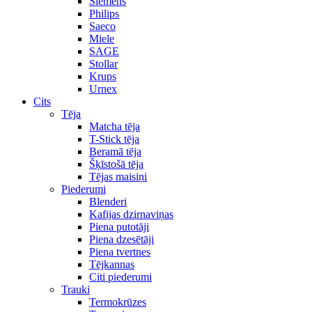
Siemens
Philips
Saeco
Miele
SAGE
Stollar
Krups
Urnex
Cits
Tēja
Matcha tēja
T-Stick tēja
Beramā tēja
Šķīstošā tēja
Tējas maisiņi
Piederumi
Blenderi
Kafijas dzirnaviņas
Piena putotāji
Piena dzesētāji
Piena tvertnes
Tējkannas
Citi piederumi
Trauki
Termokrūzes