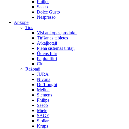
Philips
Saeco
Dolce Gusto
Nespresso
Apkope
Tips
Visi apkopes produkti
Tīrīšanas tabletes
Atkaļķotāji
Piena sistēmas tīrītāji
Ūdens filtri
Papīra filtri
Citi
Ražotāji
JURA
Nivona
De’Longhi
Melitta
Siemens
Philips
Saeco
Miele
SAGE
Stollar
Krups