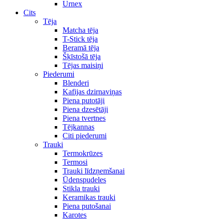
Urnex
Cits
Tēja
Matcha tēja
T-Stick tēja
Beramā tēja
Šķīstošā tēja
Tējas maisiņi
Piederumi
Blenderi
Kafijas dzirnaviņas
Piena putotāji
Piena dzesētāji
Piena tvertnes
Tējkannas
Citi piederumi
Trauki
Termokrūzes
Termosi
Trauki līdzņemšanai
Ūdenspudeles
Stikla trauki
Keramikas trauki
Piena putošanai
Karotes