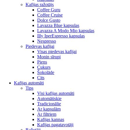
Kafijas ražotājs
Coffee Guru
Coffee Cruise
Dolce Gusto
Lavazza Blue kapsulas
Lavazza A Modo Mio kapsulas
Illy IperEspresso kapsulas
Nespresso
Piedevas kafijai
Visas piedevas kafijai
Monin sīrupi
Piens
Cukurs
Šokolāde
Cits
Kafijas automāti
Tips
Visi kafijas automāti
Automātiskie
Tradicionālie
Ar kapsulām
Ar filtriem
Kafijas kannas
Kafijas pagatavotāji
Ražotāji