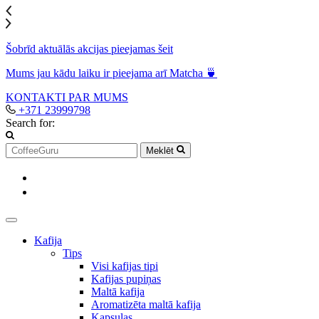
Šobrīd aktuālās akcijas pieejamas šeit
Mums jau kādu laiku ir pieejama arī Matcha 🍵
KONTAKTI
PAR MUMS
+371 23999798
Search for:
Meklēt
Kafija
Tips
Visi kafijas tipi
Kafijas pupiņas
Maltā kafija
Aromatizēta maltā kafija
Kapsulas