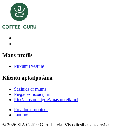
Mans profils
Pirkumu vēsture
Klientu apkalpošana
Sazinies ar mums
Piegādes nosacījumi
Pirkšanas un atgriešanas noteikumi
Privātuma politika
Jaunumi
© 2026 SIA Coffee Guru Latvia. Visas tiesības aizsargātas.