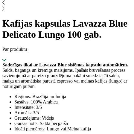
Kafijas kapsulas Lavazza Blue
Delicato Lungo 100 gab.
Par produktu
Saderīgas tikai ar Lavazza Blue sistēmas kapsulu automātiem.
Salds, bagātīgs un krēmīgs maisījums. Īpašais brūvēšanas process
savienojumā ar pareizo grauzdējuma pakāpi sniedz tasīti salda,
maiga un aromātiska parastā espresso vai melnas kafijas (lungo) ar
noturīgām putām.
Reģions: Brazīlija un Indija
Sastāvs: 100% Arabica
Intensitāte: 3/5
Aromāts: 3/5
Grauzdējums: Vidējs
Garšas notis: Salda pēcgarša
Ideāli piemērots: Lungo vai Melna kafija