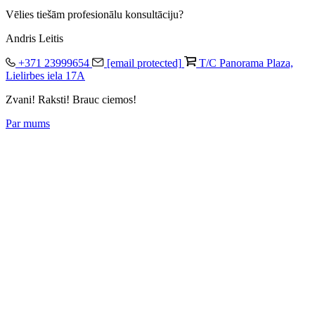
Vēlies tiešām profesionālu konsultāciju?
Andris Leitis
+371 23999654
[email protected]
T/C Panorama Plaza,
Lielirbes iela 17A
Zvani! Raksti! Brauc ciemos!
Par mums