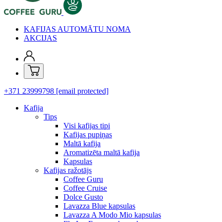
KAFIJAS AUTOMĀTU NOMA
AKCIJAS
+371 23999798
[email protected]
Kafija
Tips
Visi kafijas tipi
Kafijas pupiņas
Maltā kafija
Aromatizēta maltā kafija
Kapsulas
Kafijas ražotājs
Coffee Guru
Coffee Cruise
Dolce Gusto
Lavazza Blue kapsulas
Lavazza A Modo Mio kapsulas