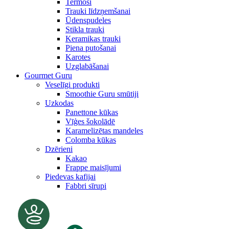
Termosi
Trauki līdzņemšanai
Ūdenspudeles
Stikla trauki
Keramikas trauki
Piena putošanai
Karotes
Uzglabāšanai
Gourmet Guru
Veselīgi produkti
Smoothie Guru smūtiji
Uzkodas
Panettone kūkas
Vīģes šokolādē
Karamelizētas mandeles
Colomba kūkas
Dzērieni
Kakao
Frappe maisījumi
Piedevas kafijai
Fabbri sīrupi