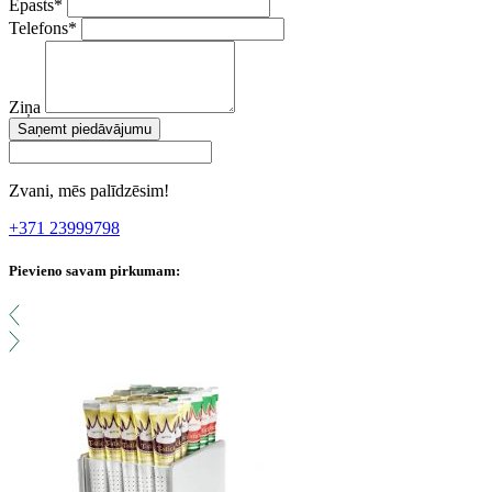
Epasts
*
Telefons
*
Ziņa
Saņemt piedāvājumu
Zvani, mēs palīdzēsim!
+371 23999798
Pievieno savam pirkumam: