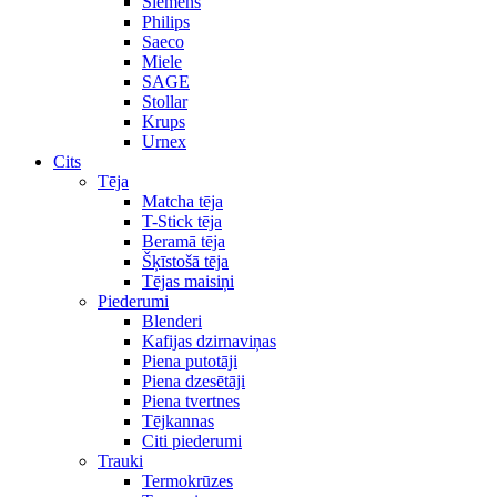
Siemens
Philips
Saeco
Miele
SAGE
Stollar
Krups
Urnex
Cits
Tēja
Matcha tēja
T-Stick tēja
Beramā tēja
Šķīstošā tēja
Tējas maisiņi
Piederumi
Blenderi
Kafijas dzirnaviņas
Piena putotāji
Piena dzesētāji
Piena tvertnes
Tējkannas
Citi piederumi
Trauki
Termokrūzes