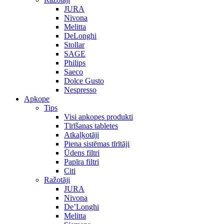
JURA
Nivona
Melitta
DeLonghi
Stollar
SAGE
Philips
Saeco
Dolce Gusto
Nespresso
Apkope
Tips
Visi apkopes produkti
Tīrīšanas tabletes
Atkaļķotāji
Piena sistēmas tīrītāji
Ūdens filtri
Papīra filtri
Citi
Ražotāji
JURA
Nivona
De’Longhi
Melitta