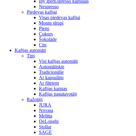
Illy IperEspresso kapsulas
Nespresso
Piedevas kafijai
Visas piedevas kafijai
Monin sīrupi
Piens
Cukurs
Šokolāde
Cits
Kafijas automāti
Tips
Visi kafijas automāti
Automātiskie
Tradicionālie
Ar kapsulām
Ar filtriem
Kafijas kannas
Kafijas pagatavotāji
Ražotāji
JURA
Nivona
Melitta
DeLonghi
Stollar
SAGE