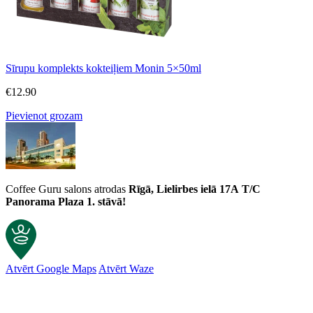
Sīrupu komplekts kokteiļiem Monin 5×50ml
€
12.90
Pievienot grozam
Coffee Guru salons atrodas
Rīgā, Lielirbes ielā 17A
T/C
Panorama Plaza 1. stāvā!
Atvērt Google Maps
Atvērt Waze