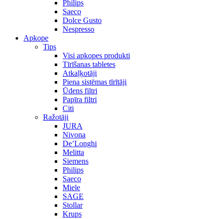
Philips
Saeco
Dolce Gusto
Nespresso
Apkope
Tips
Visi apkopes produkti
Tīrīšanas tabletes
Atkaļķotāji
Piena sistēmas tīrītāji
Ūdens filtri
Papīra filtri
Citi
Ražotāji
JURA
Nivona
De’Longhi
Melitta
Siemens
Philips
Saeco
Miele
SAGE
Stollar
Krups