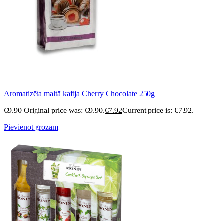
Aromatizēta maltā kafija Cherry Chocolate 250g
€
9.90
Original price was: €9.90.
€
7.92
Current price is: €7.92.
Pievienot grozam