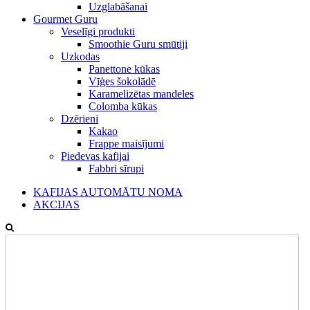
Uzglabāšanai
Gourmet Guru
Veselīgi produkti
Smoothie Guru smūtiji
Uzkodas
Panettone kūkas
Vīģes šokolādē
Karamelizētas mandeles
Colomba kūkas
Dzērieni
Kakao
Frappe maisījumi
Piedevas kafijai
Fabbri sīrupi
KAFIJAS AUTOMĀTU NOMA
AKCIJAS