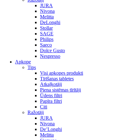
JURA
Nivona
Melitta
DeLonghi
Stollar
SAGE
Philips
Saeco
Dolce Gusto
Nespresso
Apkope
Tips
Visi apkopes produkti
Tīrīšanas tabletes
Atkaļķotāji
Piena sistēmas tīrītāji
Ūdens filtri
Papīra filtri
Citi
Ražotāji
JURA
Nivona
De’Longhi
Melitta