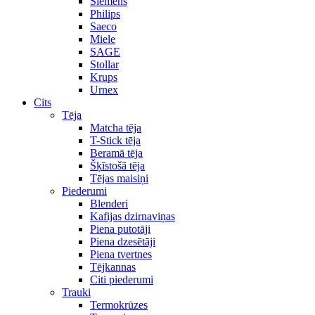
Siemens
Philips
Saeco
Miele
SAGE
Stollar
Krups
Urnex
Cits
Tēja
Matcha tēja
T-Stick tēja
Beramā tēja
Šķīstošā tēja
Tējas maisiņi
Piederumi
Blenderi
Kafijas dzirnaviņas
Piena putotāji
Piena dzesētāji
Piena tvertnes
Tējkannas
Citi piederumi
Trauki
Termokrūzes