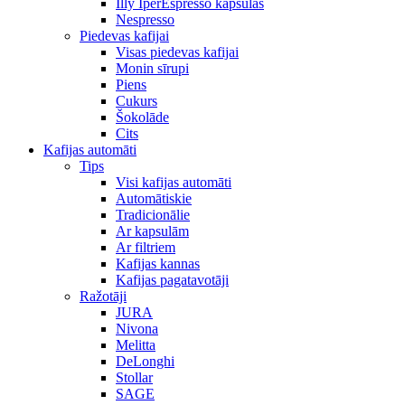
Illy IperEspresso kapsulas
Nespresso
Piedevas kafijai
Visas piedevas kafijai
Monin sīrupi
Piens
Cukurs
Šokolāde
Cits
Kafijas automāti
Tips
Visi kafijas automāti
Automātiskie
Tradicionālie
Ar kapsulām
Ar filtriem
Kafijas kannas
Kafijas pagatavotāji
Ražotāji
JURA
Nivona
Melitta
DeLonghi
Stollar
SAGE