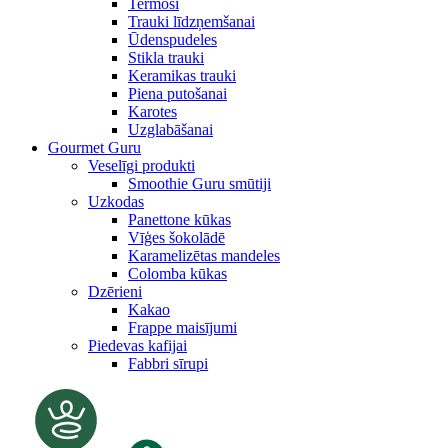
Termosi
Trauki līdzņemšanai
Ūdenspudeles
Stikla trauki
Keramikas trauki
Piena putošanai
Karotes
Uzglabāšanai
Gourmet Guru
Veselīgi produkti
Smoothie Guru smūtiji
Uzkodas
Panettone kūkas
Vīģes šokolādē
Karamelizētas mandeles
Colomba kūkas
Dzērieni
Kakao
Frappe maisījumi
Piedevas kafijai
Fabbri sīrupi