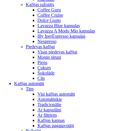
Kafijas ražotājs
Coffee Guru
Coffee Cruise
Dolce Gusto
Lavazza Blue kapsulas
Lavazza A Modo Mio kapsulas
Illy IperEspresso kapsulas
Nespresso
Piedevas kafijai
Visas piedevas kafijai
Monin sīrupi
Piens
Cukurs
Šokolāde
Cits
Kafijas automāti
Tips
Visi kafijas automāti
Automātiskie
Tradicionālie
Ar kapsulām
Ar filtriem
Kafijas kannas
Kafijas pagatavotāji
Ražotāji