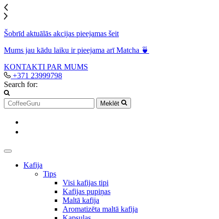
Šobrīd aktuālās akcijas pieejamas šeit
Mums jau kādu laiku ir pieejama arī Matcha 🍵
KONTAKTI
PAR MUMS
+371 23999798
Search for:
Meklēt
Kafija
Tips
Visi kafijas tipi
Kafijas pupiņas
Maltā kafija
Aromatizēta maltā kafija
Kapsulas