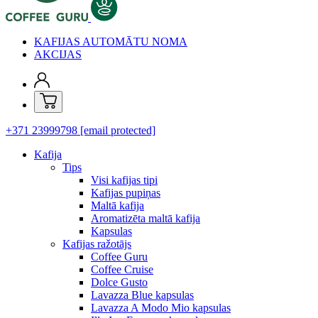
KAFIJAS AUTOMĀTU NOMA
AKCIJAS
+371 23999798
[email protected]
Kafija
Tips
Visi kafijas tipi
Kafijas pupiņas
Maltā kafija
Aromatizēta maltā kafija
Kapsulas
Kafijas ražotājs
Coffee Guru
Coffee Cruise
Dolce Gusto
Lavazza Blue kapsulas
Lavazza A Modo Mio kapsulas