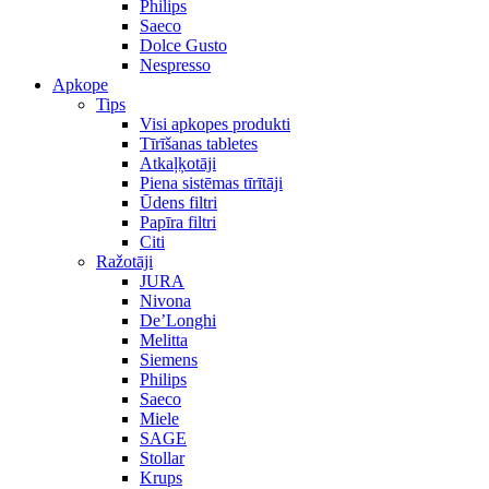
Philips
Saeco
Dolce Gusto
Nespresso
Apkope
Tips
Visi apkopes produkti
Tīrīšanas tabletes
Atkaļķotāji
Piena sistēmas tīrītāji
Ūdens filtri
Papīra filtri
Citi
Ražotāji
JURA
Nivona
De’Longhi
Melitta
Siemens
Philips
Saeco
Miele
SAGE
Stollar
Krups