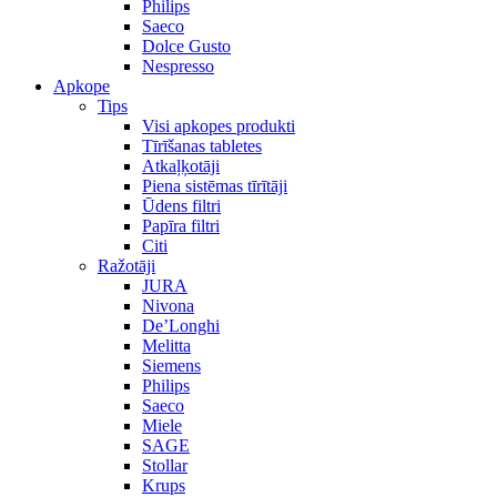
Philips
Saeco
Dolce Gusto
Nespresso
Apkope
Tips
Visi apkopes produkti
Tīrīšanas tabletes
Atkaļķotāji
Piena sistēmas tīrītāji
Ūdens filtri
Papīra filtri
Citi
Ražotāji
JURA
Nivona
De’Longhi
Melitta
Siemens
Philips
Saeco
Miele
SAGE
Stollar
Krups