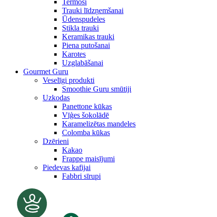
Termosi
Trauki līdzņemšanai
Ūdenspudeles
Stikla trauki
Keramikas trauki
Piena putošanai
Karotes
Uzglabāšanai
Gourmet Guru
Veselīgi produkti
Smoothie Guru smūtiji
Uzkodas
Panettone kūkas
Vīģes šokolādē
Karamelizētas mandeles
Colomba kūkas
Dzērieni
Kakao
Frappe maisījumi
Piedevas kafijai
Fabbri sīrupi