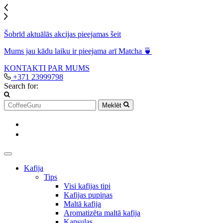
Šobrīd aktuālās akcijas pieejamas šeit
Mums jau kādu laiku ir pieejama arī Matcha 🍵
KONTAKTI
PAR MUMS
+371 23999798
Search for:
Meklēt
Kafija
Tips
Visi kafijas tipi
Kafijas pupiņas
Maltā kafija
Aromatizēta maltā kafija
Kapsulas