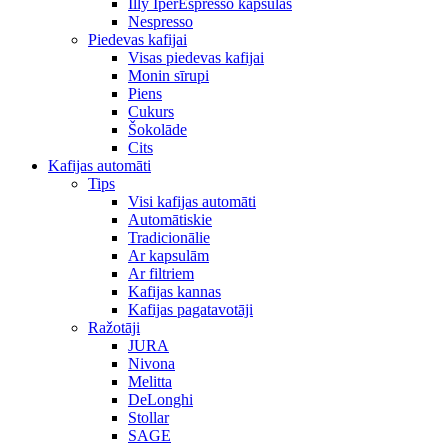
Illy IperEspresso kapsulas
Nespresso
Piedevas kafijai
Visas piedevas kafijai
Monin sīrupi
Piens
Cukurs
Šokolāde
Cits
Kafijas automāti
Tips
Visi kafijas automāti
Automātiskie
Tradicionālie
Ar kapsulām
Ar filtriem
Kafijas kannas
Kafijas pagatavotāji
Ražotāji
JURA
Nivona
Melitta
DeLonghi
Stollar
SAGE