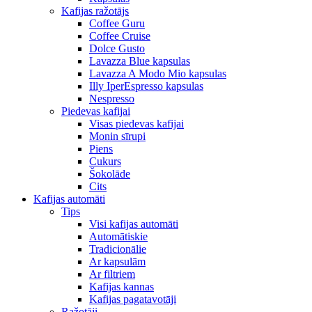
Kafijas ražotājs
Coffee Guru
Coffee Cruise
Dolce Gusto
Lavazza Blue kapsulas
Lavazza A Modo Mio kapsulas
Illy IperEspresso kapsulas
Nespresso
Piedevas kafijai
Visas piedevas kafijai
Monin sīrupi
Piens
Cukurs
Šokolāde
Cits
Kafijas automāti
Tips
Visi kafijas automāti
Automātiskie
Tradicionālie
Ar kapsulām
Ar filtriem
Kafijas kannas
Kafijas pagatavotāji
Ražotāji