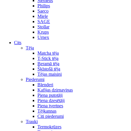
Siemens
Philips
Saeco
Miele
SAGE
Stollar
Krups
Urnex
Cits
Tēja
Matcha tēja
T-Stick tēja
Beramā tēja
Šķīstošā tēja
Tējas maisiņi
Piederumi
Blenderi
Kafijas dzirnaviņas
Piena putotāji
Piena dzesētāji
Piena tvertnes
Tējkannas
Citi piederumi
Trauki
Termokrūzes