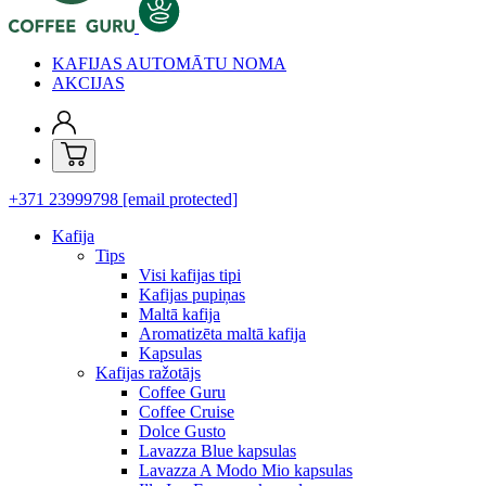
KAFIJAS AUTOMĀTU NOMA
AKCIJAS
+371 23999798
[email protected]
Kafija
Tips
Visi kafijas tipi
Kafijas pupiņas
Maltā kafija
Aromatizēta maltā kafija
Kapsulas
Kafijas ražotājs
Coffee Guru
Coffee Cruise
Dolce Gusto
Lavazza Blue kapsulas
Lavazza A Modo Mio kapsulas