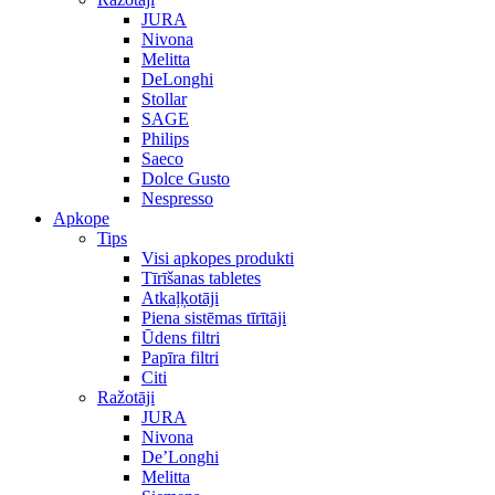
JURA
Nivona
Melitta
DeLonghi
Stollar
SAGE
Philips
Saeco
Dolce Gusto
Nespresso
Apkope
Tips
Visi apkopes produkti
Tīrīšanas tabletes
Atkaļķotāji
Piena sistēmas tīrītāji
Ūdens filtri
Papīra filtri
Citi
Ražotāji
JURA
Nivona
De’Longhi
Melitta