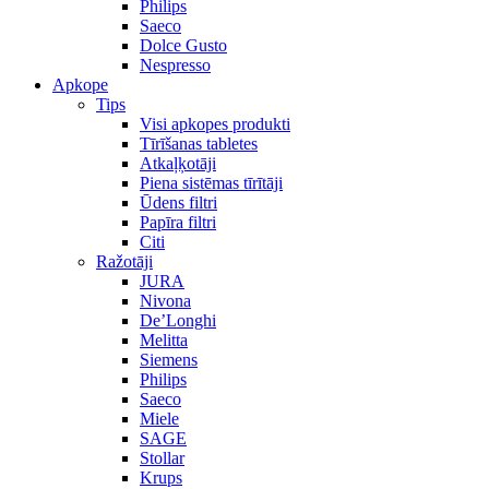
Philips
Saeco
Dolce Gusto
Nespresso
Apkope
Tips
Visi apkopes produkti
Tīrīšanas tabletes
Atkaļķotāji
Piena sistēmas tīrītāji
Ūdens filtri
Papīra filtri
Citi
Ražotāji
JURA
Nivona
De’Longhi
Melitta
Siemens
Philips
Saeco
Miele
SAGE
Stollar
Krups