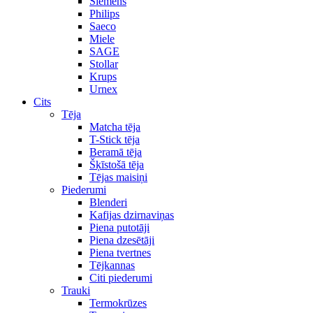
Siemens
Philips
Saeco
Miele
SAGE
Stollar
Krups
Urnex
Cits
Tēja
Matcha tēja
T-Stick tēja
Beramā tēja
Šķīstošā tēja
Tējas maisiņi
Piederumi
Blenderi
Kafijas dzirnaviņas
Piena putotāji
Piena dzesētāji
Piena tvertnes
Tējkannas
Citi piederumi
Trauki
Termokrūzes