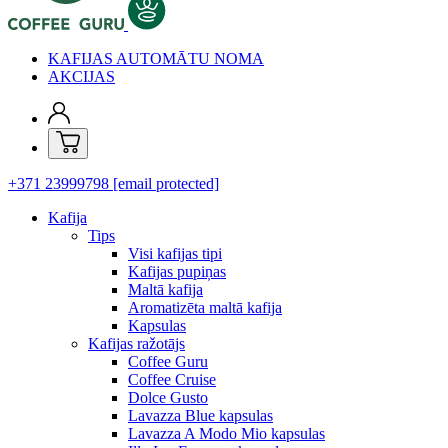
KAFIJAS AUTOMĀTU NOMA
AKCIJAS
+371 23999798
[email protected]
Kafija
Tips
Visi kafijas tipi
Kafijas pupiņas
Maltā kafija
Aromatizēta maltā kafija
Kapsulas
Kafijas ražotājs
Coffee Guru
Coffee Cruise
Dolce Gusto
Lavazza Blue kapsulas
Lavazza A Modo Mio kapsulas