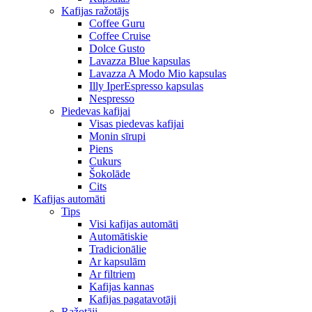
Kafijas ražotājs
Coffee Guru
Coffee Cruise
Dolce Gusto
Lavazza Blue kapsulas
Lavazza A Modo Mio kapsulas
Illy IperEspresso kapsulas
Nespresso
Piedevas kafijai
Visas piedevas kafijai
Monin sīrupi
Piens
Cukurs
Šokolāde
Cits
Kafijas automāti
Tips
Visi kafijas automāti
Automātiskie
Tradicionālie
Ar kapsulām
Ar filtriem
Kafijas kannas
Kafijas pagatavotāji
Ražotāji