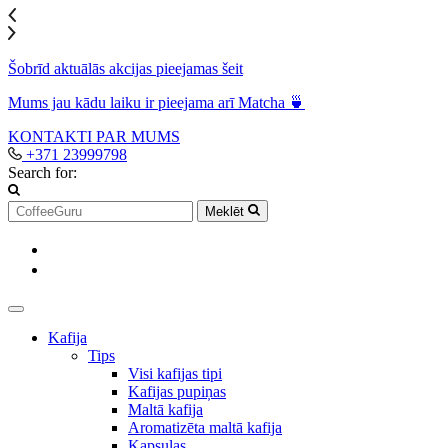
Šobrīd aktuālās akcijas pieejamas šeit
Mums jau kādu laiku ir pieejama arī Matcha 🍵
KONTAKTI
PAR MUMS
+371 23999798
Search for:
Meklēt
Kafija
Tips
Visi kafijas tipi
Kafijas pupiņas
Maltā kafija
Aromatizēta maltā kafija
Kapsulas