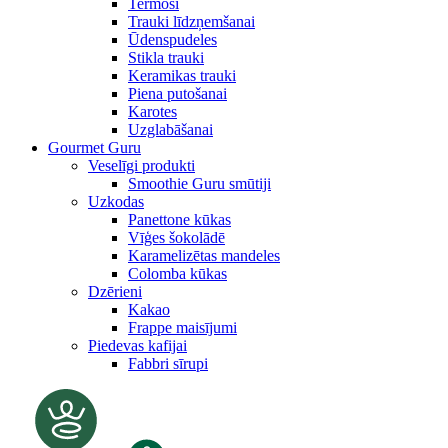
Termosi
Trauki līdzņemšanai
Ūdenspudeles
Stikla trauki
Keramikas trauki
Piena putošanai
Karotes
Uzglabāšanai
Gourmet Guru
Veselīgi produkti
Smoothie Guru smūtiji
Uzkodas
Panettone kūkas
Vīģes šokolādē
Karamelizētas mandeles
Colomba kūkas
Dzērieni
Kakao
Frappe maisījumi
Piedevas kafijai
Fabbri sīrupi