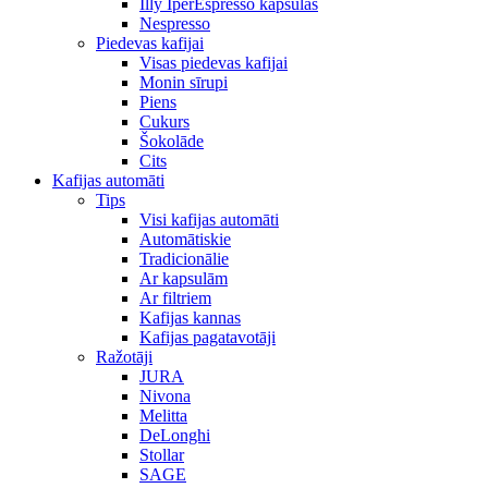
Illy IperEspresso kapsulas
Nespresso
Piedevas kafijai
Visas piedevas kafijai
Monin sīrupi
Piens
Cukurs
Šokolāde
Cits
Kafijas automāti
Tips
Visi kafijas automāti
Automātiskie
Tradicionālie
Ar kapsulām
Ar filtriem
Kafijas kannas
Kafijas pagatavotāji
Ražotāji
JURA
Nivona
Melitta
DeLonghi
Stollar
SAGE