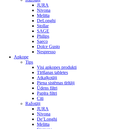
JURA
Nivona
Melitta
DeLonghi
Stollar
SAGE
Philips
Saeco
Dolce Gusto
Nespresso
Apkope
Tips
Visi apkopes produkti
Tīrīšanas tabletes
Atkaļķotāji
Piena sistēmas tīrītāji
Ūdens filtri
Papīra filtri
Citi
Ražotāji
JURA
Nivona
De’Longhi
Melitta