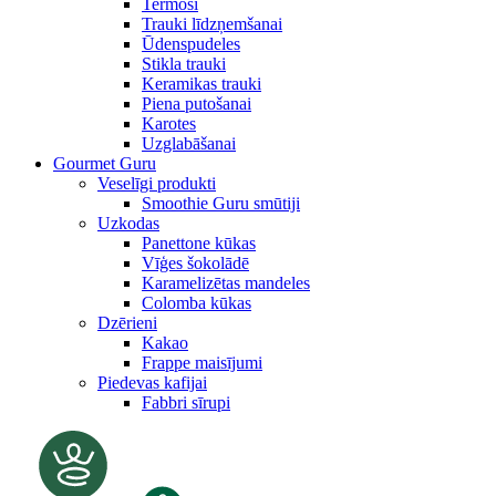
Termosi
Trauki līdzņemšanai
Ūdenspudeles
Stikla trauki
Keramikas trauki
Piena putošanai
Karotes
Uzglabāšanai
Gourmet Guru
Veselīgi produkti
Smoothie Guru smūtiji
Uzkodas
Panettone kūkas
Vīģes šokolādē
Karamelizētas mandeles
Colomba kūkas
Dzērieni
Kakao
Frappe maisījumi
Piedevas kafijai
Fabbri sīrupi