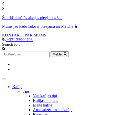
Šobrīd aktuālās akcijas pieejamas šeit
Mums jau kādu laiku ir pieejama arī Matcha 🍵
KONTAKTI
PAR MUMS
+371 23999798
Search for:
Meklēt
Kafija
Tips
Visi kafijas tipi
Kafijas pupiņas
Maltā kafija
Aromatizēta maltā kafija
Kapsulas