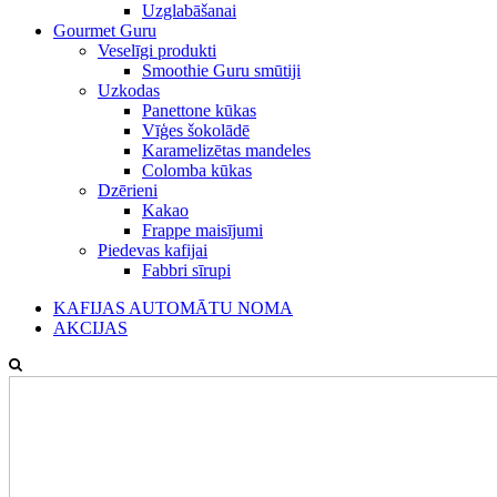
Uzglabāšanai
Gourmet Guru
Veselīgi produkti
Smoothie Guru smūtiji
Uzkodas
Panettone kūkas
Vīģes šokolādē
Karamelizētas mandeles
Colomba kūkas
Dzērieni
Kakao
Frappe maisījumi
Piedevas kafijai
Fabbri sīrupi
KAFIJAS AUTOMĀTU NOMA
AKCIJAS