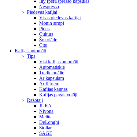
Illy IperEspresso kapsulas
Nespresso
Piedevas kafijai
Visas piedevas kafijai
Monin sīrupi
Piens
Cukurs
Šokolāde
Cits
Kafijas automāti
Tips
Visi kafijas automāti
Automātiskie
Tradicionālie
Ar kapsulām
Ar filtriem
Kafijas kannas
Kafijas pagatavotāji
Ražotāji
JURA
Nivona
Melitta
DeLonghi
Stollar
SAGE