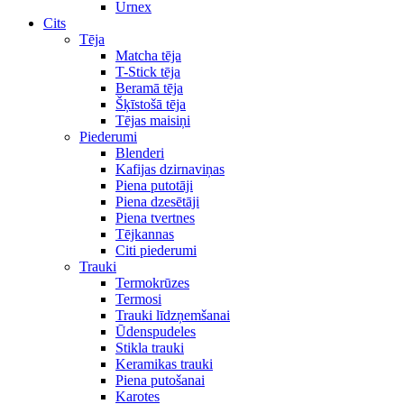
Urnex
Cits
Tēja
Matcha tēja
T-Stick tēja
Beramā tēja
Šķīstošā tēja
Tējas maisiņi
Piederumi
Blenderi
Kafijas dzirnaviņas
Piena putotāji
Piena dzesētāji
Piena tvertnes
Tējkannas
Citi piederumi
Trauki
Termokrūzes
Termosi
Trauki līdzņemšanai
Ūdenspudeles
Stikla trauki
Keramikas trauki
Piena putošanai
Karotes