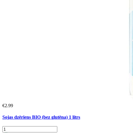
€
2.99
Sojas dzēriens BIO (bez glutēna) 1 litrs