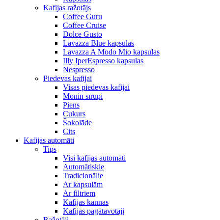
Kafijas ražotājs
Coffee Guru
Coffee Cruise
Dolce Gusto
Lavazza Blue kapsulas
Lavazza A Modo Mio kapsulas
Illy IperEspresso kapsulas
Nespresso
Piedevas kafijai
Visas piedevas kafijai
Monin sīrupi
Piens
Cukurs
Šokolāde
Cits
Kafijas automāti
Tips
Visi kafijas automāti
Automātiskie
Tradicionālie
Ar kapsulām
Ar filtriem
Kafijas kannas
Kafijas pagatavotāji
Ražotāji