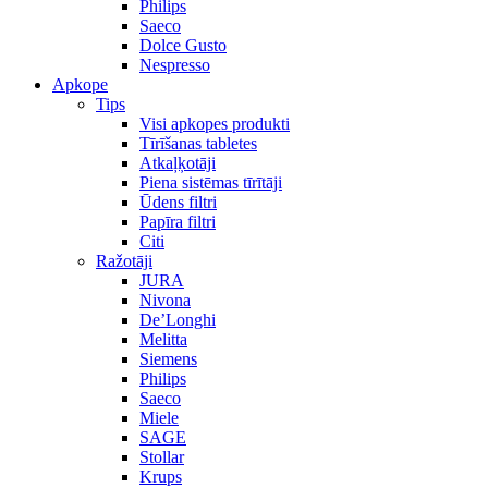
Philips
Saeco
Dolce Gusto
Nespresso
Apkope
Tips
Visi apkopes produkti
Tīrīšanas tabletes
Atkaļķotāji
Piena sistēmas tīrītāji
Ūdens filtri
Papīra filtri
Citi
Ražotāji
JURA
Nivona
De’Longhi
Melitta
Siemens
Philips
Saeco
Miele
SAGE
Stollar
Krups