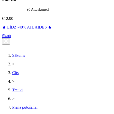
(0 Atsauksmes)
€
12.90
🔥 LĪDZ -40% ATLAIDES 🔥
Skatīt
Sākums
>
Cits
>
Trauki
>
Piena putošanai