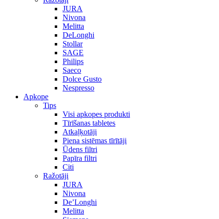
JURA
Nivona
Melitta
DeLonghi
Stollar
SAGE
Philips
Saeco
Dolce Gusto
Nespresso
Apkope
Tips
Visi apkopes produkti
Tīrīšanas tabletes
Atkaļķotāji
Piena sistēmas tīrītāji
Ūdens filtri
Papīra filtri
Citi
Ražotāji
JURA
Nivona
De’Longhi
Melitta