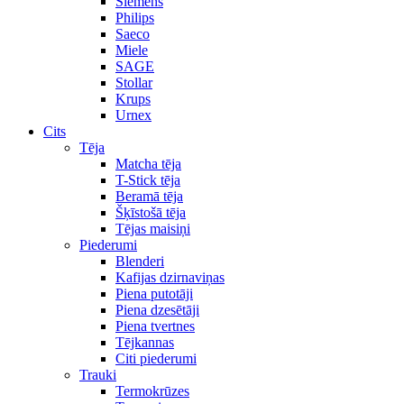
Siemens
Philips
Saeco
Miele
SAGE
Stollar
Krups
Urnex
Cits
Tēja
Matcha tēja
T-Stick tēja
Beramā tēja
Šķīstošā tēja
Tējas maisiņi
Piederumi
Blenderi
Kafijas dzirnaviņas
Piena putotāji
Piena dzesētāji
Piena tvertnes
Tējkannas
Citi piederumi
Trauki
Termokrūzes