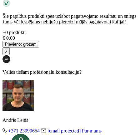
Šie papildus prudukti spēs uzlabot pagatavojamo rezultātu un sniegs
Jums vēl iespējams nebijušu pieredzi mājās pagatavotai kafijai!
+
0
produkti
€
0.00
Pievienot grozam
Vēlies tiešām profesionālu konsultāciju?
Andris Leitis
+371 23999654
[email protected]
Par mums