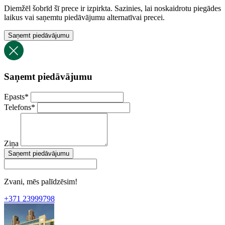
Diemžēl šobrīd šī prece ir izpirkta. Sazinies, lai noskaidrotu piegādes
laikus vai saņemtu piedāvājumu alternatīvai precei.
Saņemt piedāvājumu
Saņemt piedāvājumu
Epasts
*
Telefons
*
Ziņa
Saņemt piedāvājumu
Zvani, mēs palīdzēsim!
+371 23999798