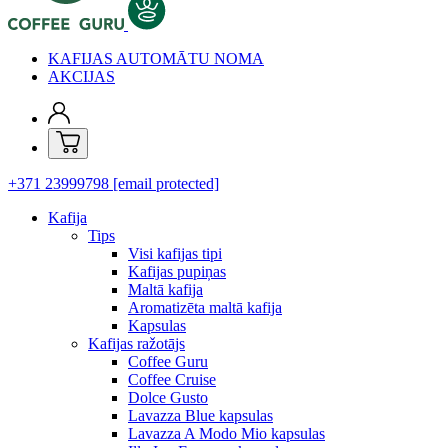
KAFIJAS AUTOMĀTU NOMA
AKCIJAS
+371 23999798
[email protected]
Kafija
Tips
Visi kafijas tipi
Kafijas pupiņas
Maltā kafija
Aromatizēta maltā kafija
Kapsulas
Kafijas ražotājs
Coffee Guru
Coffee Cruise
Dolce Gusto
Lavazza Blue kapsulas
Lavazza A Modo Mio kapsulas