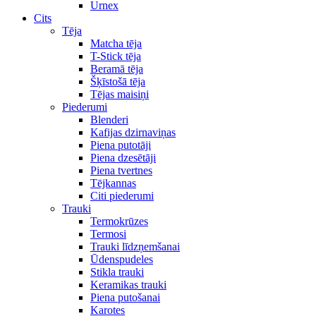
Urnex
Cits
Tēja
Matcha tēja
T-Stick tēja
Beramā tēja
Šķīstošā tēja
Tējas maisiņi
Piederumi
Blenderi
Kafijas dzirnaviņas
Piena putotāji
Piena dzesētāji
Piena tvertnes
Tējkannas
Citi piederumi
Trauki
Termokrūzes
Termosi
Trauki līdzņemšanai
Ūdenspudeles
Stikla trauki
Keramikas trauki
Piena putošanai
Karotes