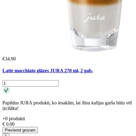
€
34.90
Latte macchiato glāzes JURA 270 ml, 2 gab.
Papildus JURA produkti, ko iesakām, lai Jūsu kafijas garša būtu vēl
izcilāka!
+
0
produkti
€
0.00
Pievienot grozam