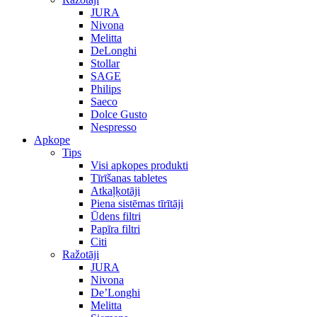
JURA
Nivona
Melitta
DeLonghi
Stollar
SAGE
Philips
Saeco
Dolce Gusto
Nespresso
Apkope
Tips
Visi apkopes produkti
Tīrīšanas tabletes
Atkaļķotāji
Piena sistēmas tīrītāji
Ūdens filtri
Papīra filtri
Citi
Ražotāji
JURA
Nivona
De’Longhi
Melitta