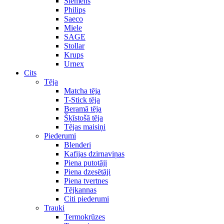
Siemens
Philips
Saeco
Miele
SAGE
Stollar
Krups
Urnex
Cits
Tēja
Matcha tēja
T-Stick tēja
Beramā tēja
Šķīstošā tēja
Tējas maisiņi
Piederumi
Blenderi
Kafijas dzirnaviņas
Piena putotāji
Piena dzesētāji
Piena tvertnes
Tējkannas
Citi piederumi
Trauki
Termokrūzes