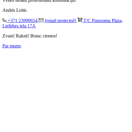
Vēlies tiešām profesionālu konsultāciju?
Andris Leitis
+371 23999654
[email protected]
T/C Panorama Plaza,
Lielirbes iela 17A
Zvani! Raksti! Brauc ciemos!
Par mums