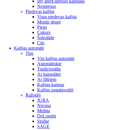
Illy IperEspresso kapsulas
Nespresso
Piedevas kafijai
Visas piedevas kafijai
Monin sīrupi
Piens
Cukurs
Šokolāde
Cits
Kafijas automāti
Tips
Visi kafijas automāti
Automātiskie
Tradicionālie
Ar kapsulām
Ar filtriem
Kafijas kannas
Kafijas pagatavotāji
Ražotāji
JURA
Nivona
Melitta
DeLonghi
Stollar
SAGE