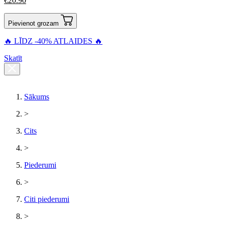
€
20.90
Pievienot grozam
🔥 LĪDZ -40% ATLAIDES 🔥
Skatīt
Sākums
>
Cits
>
Piederumi
>
Citi piederumi
>