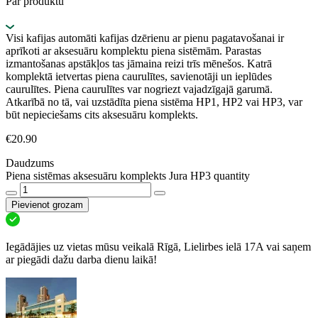
Par produktu
Visi kafijas automāti kafijas dzērienu ar pienu pagatavošanai ir
aprīkoti ar aksesuāru komplektu piena sistēmām. Parastas
izmantošanas apstākļos tas jāmaina reizi trīs mēnešos. Katrā
komplektā ietvertas piena caurulītes, savienotāji un ieplūdes
caurulītes. Piena caurulītes var nogriezt vajadzīgajā garumā.
Atkarībā no tā, vai uzstādīta piena sistēma HP1, HP2 vai HP3, var
būt nepieciešams cits aksesuāru komplekts.
€
20.90
Daudzums
Piena sistēmas aksesuāru komplekts Jura HP3 quantity
Pievienot grozam
Iegādājies uz vietas mūsu veikalā Rīgā, Lielirbes ielā 17A vai saņem
ar piegādi dažu darba dienu laikā!