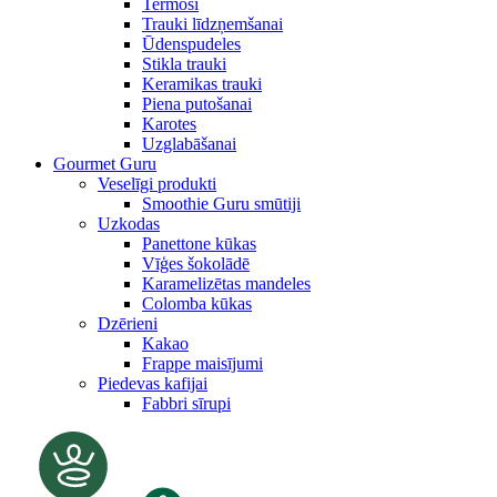
Termosi
Trauki līdzņemšanai
Ūdenspudeles
Stikla trauki
Keramikas trauki
Piena putošanai
Karotes
Uzglabāšanai
Gourmet Guru
Veselīgi produkti
Smoothie Guru smūtiji
Uzkodas
Panettone kūkas
Vīģes šokolādē
Karamelizētas mandeles
Colomba kūkas
Dzērieni
Kakao
Frappe maisījumi
Piedevas kafijai
Fabbri sīrupi