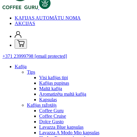
KAFIJAS AUTOMĀTU NOMA
AKCIJAS
+371 23999798
[email protected]
Kafija
Tips
Visi kafijas tipi
Kafijas pupiņas
Maltā kafija
Aromatizēta maltā kafija
Kapsulas
Kafijas ražotājs
Coffee Guru
Coffee Cruise
Dolce Gusto
Lavazza Blue kapsulas
Lavazza A Modo Mio kapsulas