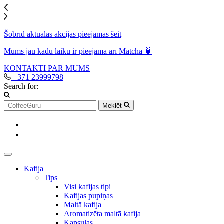
Šobrīd aktuālās akcijas pieejamas šeit
Mums jau kādu laiku ir pieejama arī Matcha 🍵
KONTAKTI
PAR MUMS
+371 23999798
Search for:
Meklēt
Kafija
Tips
Visi kafijas tipi
Kafijas pupiņas
Maltā kafija
Aromatizēta maltā kafija
Kapsulas