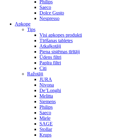
Philips
Saeco
Dolce Gusto
Nespresso
Apkope
Tips
Visi apkopes produkti
Tīrīšanas tabletes
Atkaļķotāji
Piena sistēmas tīrītāji
Ūdens filtri
Papīra filtri
Citi
Ražotāji
JURA
Nivona
De’Longhi
Melitta
Siemens
Philips
Saeco
Miele
SAGE
Stollar
Krups