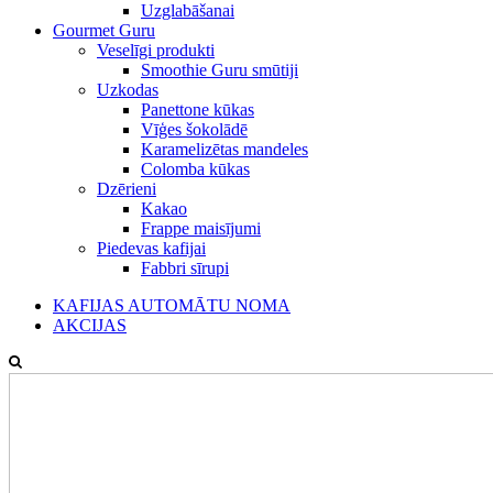
Uzglabāšanai
Gourmet Guru
Veselīgi produkti
Smoothie Guru smūtiji
Uzkodas
Panettone kūkas
Vīģes šokolādē
Karamelizētas mandeles
Colomba kūkas
Dzērieni
Kakao
Frappe maisījumi
Piedevas kafijai
Fabbri sīrupi
KAFIJAS AUTOMĀTU NOMA
AKCIJAS