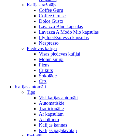
Kafijas ražotājs
Coffee Guru
Coffee Cruise
Dolce Gusto
Lavazza Blue kapsulas
Lavazza A Modo Mio kapsulas
Illy IperEspresso kapsulas
Nespresso
Piedevas kafijai
Visas piedevas kafijai
Monin sīrupi
Piens
Cukurs
Šokolāde
Cits
Kafijas automāti
Tips
Visi kafijas automāti
Automātiskie
Tradicionālie
Ar kapsulām
Ar filtriem
Kafijas kannas
Kafijas pagatavotāji
Ražotāji