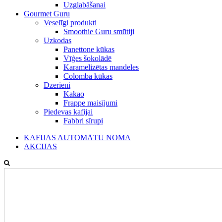
Uzglabāšanai
Gourmet Guru
Veselīgi produkti
Smoothie Guru smūtiji
Uzkodas
Panettone kūkas
Vīģes šokolādē
Karamelizētas mandeles
Colomba kūkas
Dzērieni
Kakao
Frappe maisījumi
Piedevas kafijai
Fabbri sīrupi
KAFIJAS AUTOMĀTU NOMA
AKCIJAS