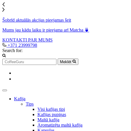
Šobrīd aktuālās akcijas pieejamas šeit
Mums jau kādu laiku ir pieejama arī Matcha 🍵
KONTAKTI
PAR MUMS
+371 23999798
Search for:
Meklēt
Kafija
Tips
Visi kafijas tipi
Kafijas pupiņas
Maltā kafija
Aromatizēta maltā kafija
Kapsulas