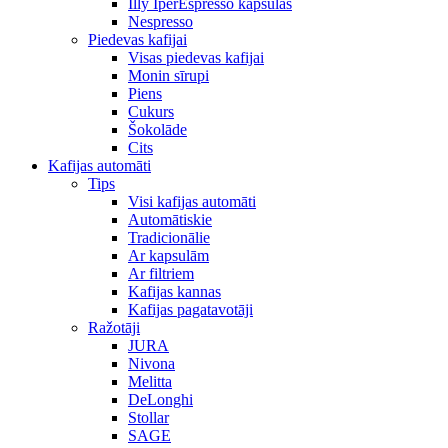
Illy IperEspresso kapsulas
Nespresso
Piedevas kafijai
Visas piedevas kafijai
Monin sīrupi
Piens
Cukurs
Šokolāde
Cits
Kafijas automāti
Tips
Visi kafijas automāti
Automātiskie
Tradicionālie
Ar kapsulām
Ar filtriem
Kafijas kannas
Kafijas pagatavotāji
Ražotāji
JURA
Nivona
Melitta
DeLonghi
Stollar
SAGE