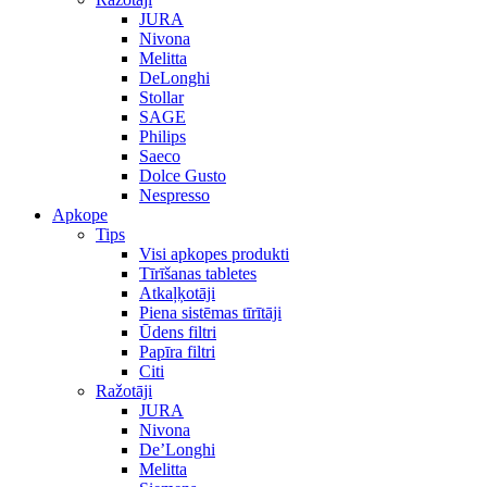
JURA
Nivona
Melitta
DeLonghi
Stollar
SAGE
Philips
Saeco
Dolce Gusto
Nespresso
Apkope
Tips
Visi apkopes produkti
Tīrīšanas tabletes
Atkaļķotāji
Piena sistēmas tīrītāji
Ūdens filtri
Papīra filtri
Citi
Ražotāji
JURA
Nivona
De’Longhi
Melitta