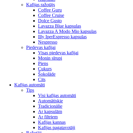
Kafijas ražotājs
Coffee Guru
Coffee Cruise
Dolce Gusto
Lavazza Blue kapsulas
Lavazza A Modo Mio kapsulas
Illy IperEspresso kapsulas
Nespresso
Piedevas kafijai
Visas piedevas kafijai
Monin sīrupi
Piens
Cukurs
Šokolāde
Cits
Kafijas automāti
Tips
Visi kafijas automāti
Automātiskie
Tradicionālie
Ar kapsulām
Ar filtriem
Kafijas kannas
Kafijas pagatavotāji
Ražotāji