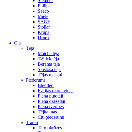
Siemens
Philips
Saeco
Miele
SAGE
Stollar
Krups
Urnex
Cits
Tēja
Matcha tēja
T-Stick tēja
Beramā tēja
Šķīstošā tēja
Tējas maisiņi
Piederumi
Blenderi
Kafijas dzirnaviņas
Piena putotāji
Piena dzesētāji
Piena tvertnes
Tējkannas
Citi piederumi
Trauki
Termokrūzes