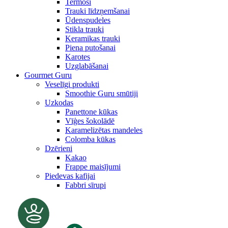
Termosi
Trauki līdzņemšanai
Ūdenspudeles
Stikla trauki
Keramikas trauki
Piena putošanai
Karotes
Uzglabāšanai
Gourmet Guru
Veselīgi produkti
Smoothie Guru smūtiji
Uzkodas
Panettone kūkas
Vīģes šokolādē
Karamelizētas mandeles
Colomba kūkas
Dzērieni
Kakao
Frappe maisījumi
Piedevas kafijai
Fabbri sīrupi