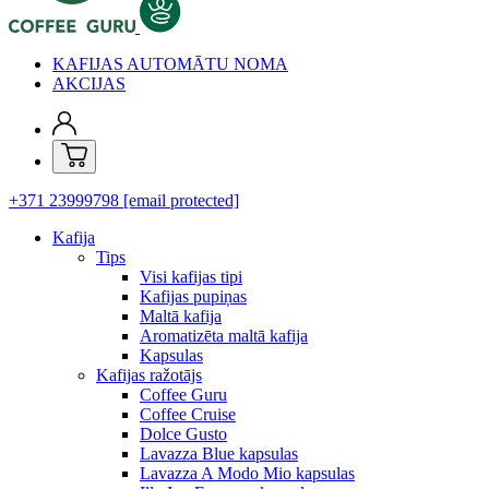
KAFIJAS AUTOMĀTU NOMA
AKCIJAS
+371 23999798
[email protected]
Kafija
Tips
Visi kafijas tipi
Kafijas pupiņas
Maltā kafija
Aromatizēta maltā kafija
Kapsulas
Kafijas ražotājs
Coffee Guru
Coffee Cruise
Dolce Gusto
Lavazza Blue kapsulas
Lavazza A Modo Mio kapsulas