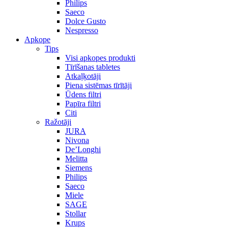
Philips
Saeco
Dolce Gusto
Nespresso
Apkope
Tips
Visi apkopes produkti
Tīrīšanas tabletes
Atkaļķotāji
Piena sistēmas tīrītāji
Ūdens filtri
Papīra filtri
Citi
Ražotāji
JURA
Nivona
De’Longhi
Melitta
Siemens
Philips
Saeco
Miele
SAGE
Stollar
Krups