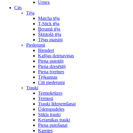
Urnex
Cits
Tēja
Matcha tēja
T-Stick tēja
Beramā tēja
Šķīstošā tēja
Tējas maisiņi
Piederumi
Blenderi
Kafijas dzirnaviņas
Piena putotāji
Piena dzesētāji
Piena tvertnes
Tējkannas
Citi piederumi
Trauki
Termokrūzes
Termosi
Trauki līdzņemšanai
Ūdenspudeles
Stikla trauki
Keramikas trauki
Piena putošanai
Karotes