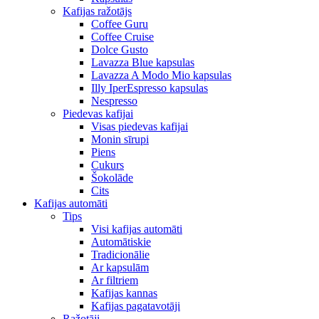
Kafijas ražotājs
Coffee Guru
Coffee Cruise
Dolce Gusto
Lavazza Blue kapsulas
Lavazza A Modo Mio kapsulas
Illy IperEspresso kapsulas
Nespresso
Piedevas kafijai
Visas piedevas kafijai
Monin sīrupi
Piens
Cukurs
Šokolāde
Cits
Kafijas automāti
Tips
Visi kafijas automāti
Automātiskie
Tradicionālie
Ar kapsulām
Ar filtriem
Kafijas kannas
Kafijas pagatavotāji
Ražotāji