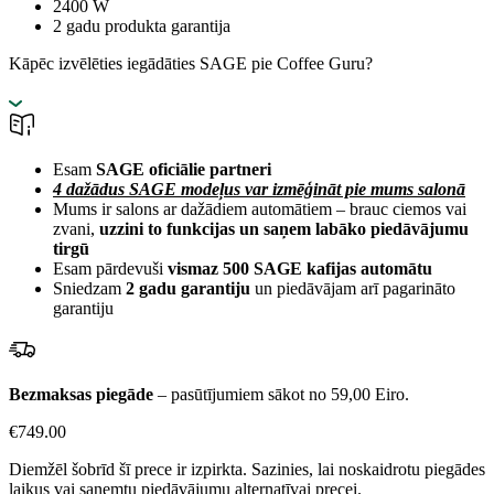
2400 W
2 gadu produkta garantija
Kāpēc izvēlēties iegādāties SAGE pie Coffee Guru?
Esam
SAGE oficiālie partneri
4 dažādus SAGE modeļus var izmēģināt pie mums salonā
Mums ir salons ar dažādiem automātiem – brauc ciemos vai
zvani,
uzzini to funkcijas un saņem labāko piedāvājumu
tirgū
Esam pārdevuši
vismaz 500 SAGE kafijas automātu
Sniedzam
2 gadu garantiju
un piedāvājam arī pagarināto
garantiju
Bezmaksas piegāde
– pasūtījumiem sākot no 59,00 Eiro.
€
749.00
Diemžēl šobrīd šī prece ir izpirkta. Sazinies, lai noskaidrotu piegādes
laikus vai saņemtu piedāvājumu alternatīvai precei.