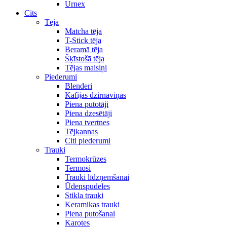
Urnex
Cits
Tēja
Matcha tēja
T-Stick tēja
Beramā tēja
Šķīstošā tēja
Tējas maisiņi
Piederumi
Blenderi
Kafijas dzirnaviņas
Piena putotāji
Piena dzesētāji
Piena tvertnes
Tējkannas
Citi piederumi
Trauki
Termokrūzes
Termosi
Trauki līdzņemšanai
Ūdenspudeles
Stikla trauki
Keramikas trauki
Piena putošanai
Karotes