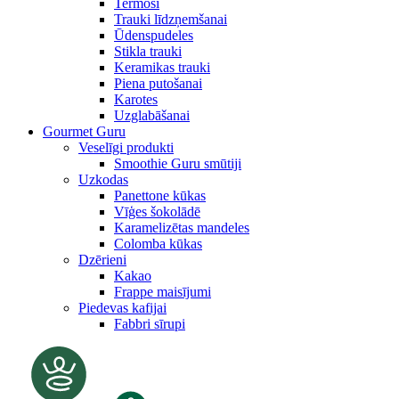
Termosi
Trauki līdzņemšanai
Ūdenspudeles
Stikla trauki
Keramikas trauki
Piena putošanai
Karotes
Uzglabāšanai
Gourmet Guru
Veselīgi produkti
Smoothie Guru smūtiji
Uzkodas
Panettone kūkas
Vīģes šokolādē
Karamelizētas mandeles
Colomba kūkas
Dzērieni
Kakao
Frappe maisījumi
Piedevas kafijai
Fabbri sīrupi