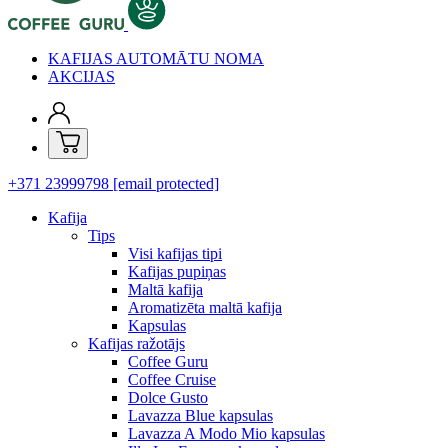
KAFIJAS AUTOMĀTU NOMA
AKCIJAS
+371 23999798
[email protected]
Kafija
Tips
Visi kafijas tipi
Kafijas pupiņas
Maltā kafija
Aromatizēta maltā kafija
Kapsulas
Kafijas ražotājs
Coffee Guru
Coffee Cruise
Dolce Gusto
Lavazza Blue kapsulas
Lavazza A Modo Mio kapsulas