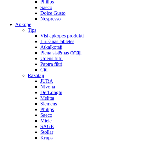
Philips
Saeco
Dolce Gusto
Nespresso
Apkope
Tips
Visi apkopes produkti
Tīrīšanas tabletes
Atkaļķotāji
Piena sistēmas tīrītāji
Ūdens filtri
Papīra filtri
Citi
Ražotāji
JURA
Nivona
De’Longhi
Melitta
Siemens
Philips
Saeco
Miele
SAGE
Stollar
Krups