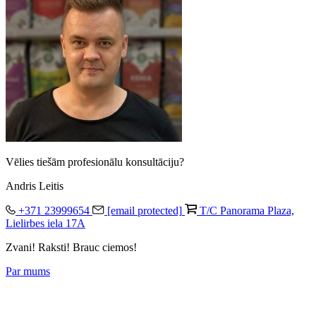
Vēlies tiešām profesionālu konsultāciju?
Andris Leitis
+371 23999654
[email protected]
T/C Panorama Plaza,
Lielirbes iela 17A
Zvani! Raksti! Brauc ciemos!
Par mums