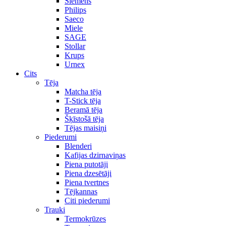
Siemens
Philips
Saeco
Miele
SAGE
Stollar
Krups
Urnex
Cits
Tēja
Matcha tēja
T-Stick tēja
Beramā tēja
Šķīstošā tēja
Tējas maisiņi
Piederumi
Blenderi
Kafijas dzirnaviņas
Piena putotāji
Piena dzesētāji
Piena tvertnes
Tējkannas
Citi piederumi
Trauki
Termokrūzes