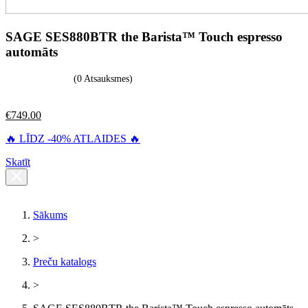
SAGE SES880BTR the Barista™ Touch espresso
automāts
(0 Atsauksmes)
€
749.00
🔥 LĪDZ -40% ATLAIDES 🔥
Skatīt
Sākums
>
Preču katalogs
>