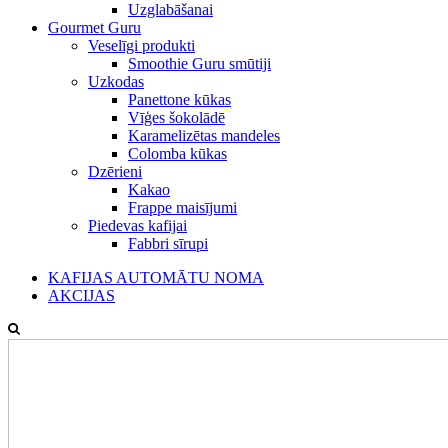
Uzglabāšanai
Gourmet Guru
Veselīgi produkti
Smoothie Guru smūtiji
Uzkodas
Panettone kūkas
Vīģes šokolādē
Karamelizētas mandeles
Colomba kūkas
Dzērieni
Kakao
Frappe maisījumi
Piedevas kafijai
Fabbri sīrupi
KAFIJAS AUTOMĀTU NOMA
AKCIJAS