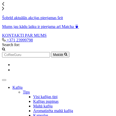
Šobrīd aktuālās akcijas pieejamas šeit
Mums jau kādu laiku ir pieejama arī Matcha 🍵
KONTAKTI
PAR MUMS
+371 23999798
Search for:
Meklēt
Kafija
Tips
Visi kafijas tipi
Kafijas pupiņas
Maltā kafija
Aromatizēta maltā kafija
Kapsulas