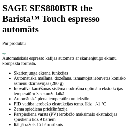
SAGE SES880BTR the
Barista™ Touch espresso
automāts
Par produktu
Automātiskais espresso kafijas automāts ar skārienjutīgo ekrānu
kompaktā formātā.
Skārienjutīgā ekrāna funkcijas
Automātiskā malšana, dozēšana, izmantojot iebūvētās konisko
asmeņu dzirnaviņas (280 g)
Inovatīva karsēšanas sistēma nodrošina optimālu ekstrakcijas
temperatūru 3 sekunžu laikā
Automātiskā piena temperatūra un tekstūra
PID vadība ierobežo ekstrakcijas temp. līdz +/-1 °C
Zema spiediena priekšinfūzija
Pārspiediena vārsts (PV) ierobežo maksimālo ekstrakcijas
spiedienu līdz 9 bāriem
Itālijā ražots 15 bāru sūknis