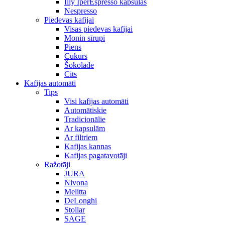
Illy IperEspresso kapsulas
Nespresso
Piedevas kafijai
Visas piedevas kafijai
Monin sīrupi
Piens
Cukurs
Šokolāde
Cits
Kafijas automāti
Tips
Visi kafijas automāti
Automātiskie
Tradicionālie
Ar kapsulām
Ar filtriem
Kafijas kannas
Kafijas pagatavotāji
Ražotāji
JURA
Nivona
Melitta
DeLonghi
Stollar
SAGE