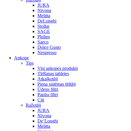
JURA
Nivona
Melitta
DeLonghi
Stollar
SAGE
Philips
Saeco
Dolce Gusto
Nespresso
Apkope
Tips
Visi apkopes produkti
Tīrīšanas tabletes
Atkaļķotāji
Piena sistēmas tīrītāji
Ūdens filtri
Papīra filtri
Citi
Ražotāji
JURA
Nivona
De’Longhi
Melitta