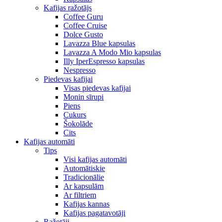
Kafijas ražotājs
Coffee Guru
Coffee Cruise
Dolce Gusto
Lavazza Blue kapsulas
Lavazza A Modo Mio kapsulas
Illy IperEspresso kapsulas
Nespresso
Piedevas kafijai
Visas piedevas kafijai
Monin sīrupi
Piens
Cukurs
Šokolāde
Cits
Kafijas automāti
Tips
Visi kafijas automāti
Automātiskie
Tradicionālie
Ar kapsulām
Ar filtriem
Kafijas kannas
Kafijas pagatavotāji
Ražotāji