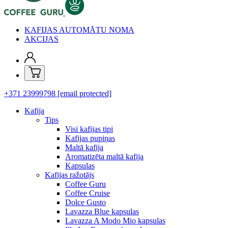
KAFIJAS AUTOMĀTU NOMA
AKCIJAS
+371 23999798
[email protected]
Kafija
Tips
Visi kafijas tipi
Kafijas pupiņas
Maltā kafija
Aromatizēta maltā kafija
Kapsulas
Kafijas ražotājs
Coffee Guru
Coffee Cruise
Dolce Gusto
Lavazza Blue kapsulas
Lavazza A Modo Mio kapsulas