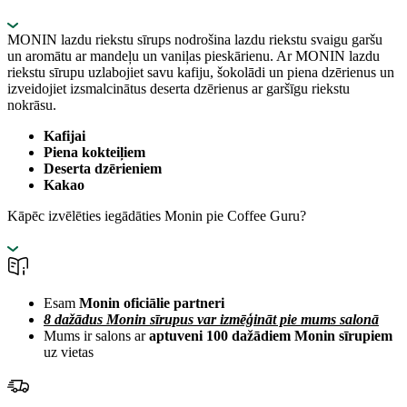
MONIN lazdu riekstu sīrups nodrošina lazdu riekstu svaigu garšu
un aromātu ar mandeļu un vaniļas pieskārienu. Ar MONIN lazdu
riekstu sīrupu uzlabojiet savu kafiju, šokolādi un piena dzērienus un
izveidojiet izsmalcinātus deserta dzērienus ar garšīgu riekstu
nokrāsu.
Kafijai
Piena kokteiļiem
Deserta dzērieniem
Kakao
Kāpēc izvēlēties iegādāties Monin pie Coffee Guru?
Esam
Monin oficiālie partneri
8 dažādus Monin sīrupus var izmēģināt pie mums salonā
Mums ir salons ar
aptuveni 100 dažādiem Monin sīrupiem
uz vietas