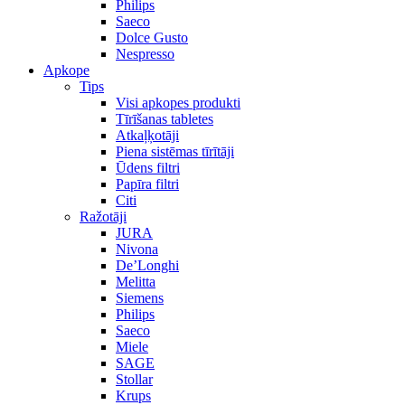
Philips
Saeco
Dolce Gusto
Nespresso
Apkope
Tips
Visi apkopes produkti
Tīrīšanas tabletes
Atkaļķotāji
Piena sistēmas tīrītāji
Ūdens filtri
Papīra filtri
Citi
Ražotāji
JURA
Nivona
De’Longhi
Melitta
Siemens
Philips
Saeco
Miele
SAGE
Stollar
Krups