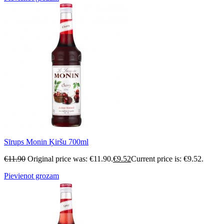
Sīrups Monin Ķiršu 700ml
€
11.90
Original price was: €11.90.
€
9.52
Current price is: €9.52.
Pievienot grozam