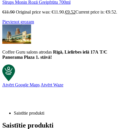
Sīrups Monin Rozā Greipfrūtu 700ml
€
11.90
Original price was: €11.90.
€
9.52
Current price is: €9.52.
Pievienot grozam
Coffee Guru salons atrodas
Rīgā, Lielirbes ielā 17A
T/C
Panorama Plaza 1. stāvā!
Atvērt Google Maps
Atvērt Waze
Saistītie produkti
Saistītie produkti