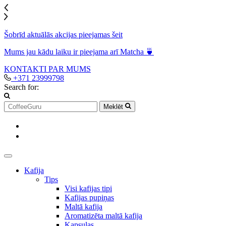
Šobrīd aktuālās akcijas pieejamas šeit
Mums jau kādu laiku ir pieejama arī Matcha 🍵
KONTAKTI
PAR MUMS
+371 23999798
Search for:
Meklēt
Kafija
Tips
Visi kafijas tipi
Kafijas pupiņas
Maltā kafija
Aromatizēta maltā kafija
Kapsulas