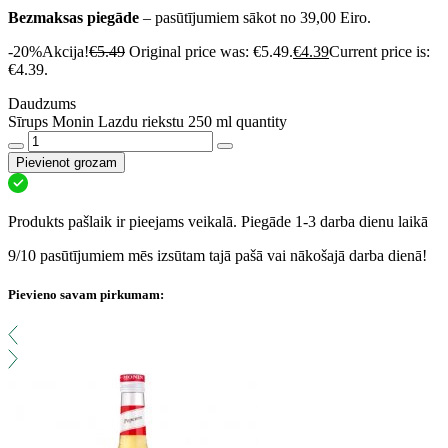
Bezmaksas piegāde
– pasūtījumiem sākot no 39,00 Eiro.
-20%
Akcija!
€
5.49
Original price was: €5.49.
€
4.39
Current price is:
€4.39.
Daudzums
Sīrups Monin Lazdu riekstu 250 ml quantity
Pievienot grozam
Produkts pašlaik ir pieejams veikalā. Piegāde 1-3 darba dienu laikā
9/10 pasūtījumiem mēs izsūtam tajā pašā vai nākošajā darba dienā!
Pievieno savam pirkumam: