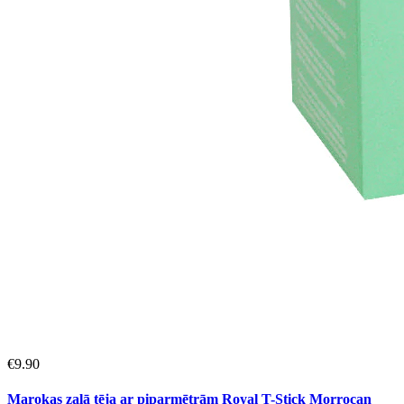
€
9.90
Marokas zaļā tēja ar piparmētrām Royal T-Stick Morrocan