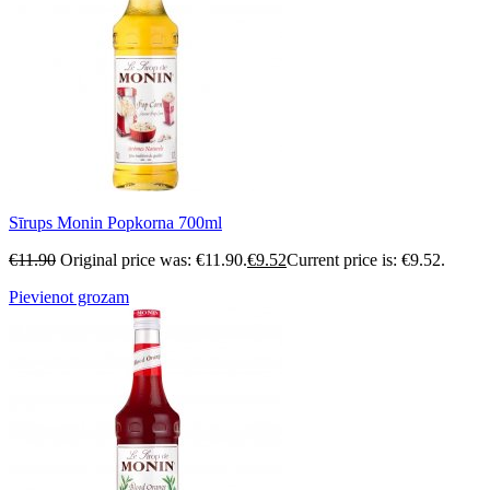
Sīrups Monin Popkorna 700ml
€
11.90
Original price was: €11.90.
€
9.52
Current price is: €9.52.
Pievienot grozam