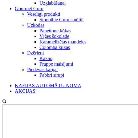
Uzglabāšanai
Gourmet Guru
Veselīgi produkti
Smoothie Guru smūtiji
Uzkodas
Panettone kūkas
Vīģes šokolādē
Karamelizētas mandeles
Colomba kūkas
Dzērieni
Kakao
Frappe maisījumi
Piedevas kafijai
Fabbri sīrupi
KAFIJAS AUTOMĀTU NOMA
AKCIJAS