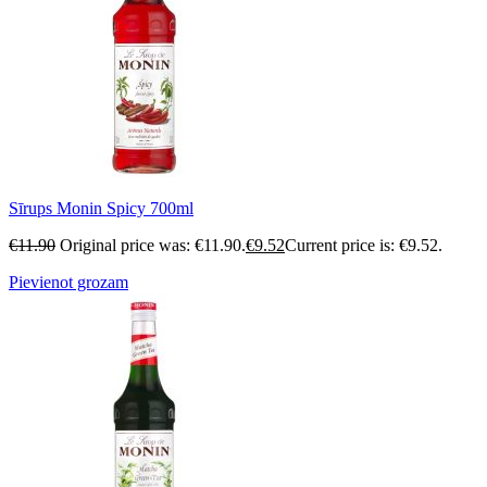
Sīrups Monin Spicy 700ml
€
11.90
Original price was: €11.90.
€
9.52
Current price is: €9.52.
Pievienot grozam