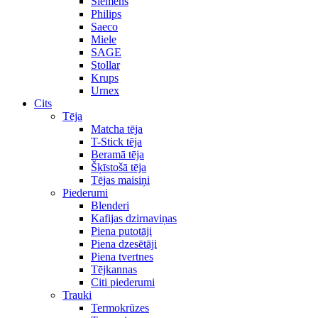
Siemens
Philips
Saeco
Miele
SAGE
Stollar
Krups
Urnex
Cits
Tēja
Matcha tēja
T-Stick tēja
Beramā tēja
Šķīstošā tēja
Tējas maisiņi
Piederumi
Blenderi
Kafijas dzirnaviņas
Piena putotāji
Piena dzesētāji
Piena tvertnes
Tējkannas
Citi piederumi
Trauki
Termokrūzes