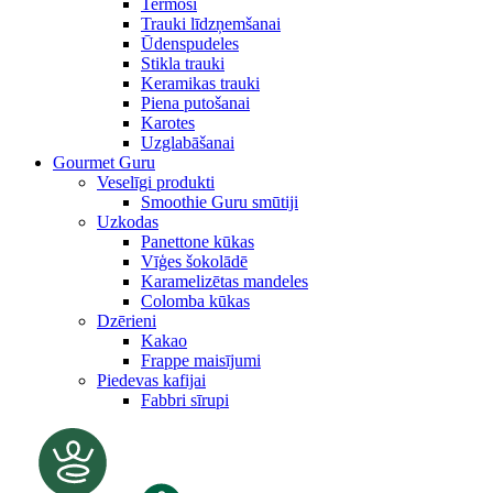
Termosi
Trauki līdzņemšanai
Ūdenspudeles
Stikla trauki
Keramikas trauki
Piena putošanai
Karotes
Uzglabāšanai
Gourmet Guru
Veselīgi produkti
Smoothie Guru smūtiji
Uzkodas
Panettone kūkas
Vīģes šokolādē
Karamelizētas mandeles
Colomba kūkas
Dzērieni
Kakao
Frappe maisījumi
Piedevas kafijai
Fabbri sīrupi