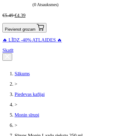
(0 Atsauksmes)
€
5.49
€
4.39
Pievienot grozam
🔥 LĪDZ -40% ATLAIDES 🔥
Skatīt
Sākums
>
Piedevas kafijai
>
Monin sīrupi
>
Sīrups Monin Lazdu riekstu 250 ml