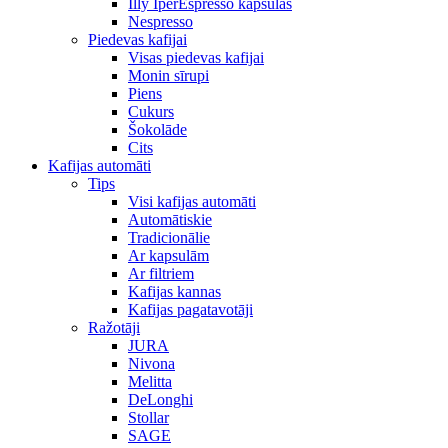
Illy IperEspresso kapsulas
Nespresso
Piedevas kafijai
Visas piedevas kafijai
Monin sīrupi
Piens
Cukurs
Šokolāde
Cits
Kafijas automāti
Tips
Visi kafijas automāti
Automātiskie
Tradicionālie
Ar kapsulām
Ar filtriem
Kafijas kannas
Kafijas pagatavotāji
Ražotāji
JURA
Nivona
Melitta
DeLonghi
Stollar
SAGE