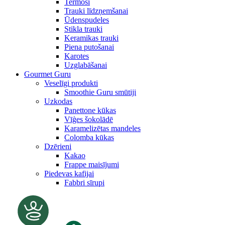
Termosi
Trauki līdzņemšanai
Ūdenspudeles
Stikla trauki
Keramikas trauki
Piena putošanai
Karotes
Uzglabāšanai
Gourmet Guru
Veselīgi produkti
Smoothie Guru smūtiji
Uzkodas
Panettone kūkas
Vīģes šokolādē
Karamelizētas mandeles
Colomba kūkas
Dzērieni
Kakao
Frappe maisījumi
Piedevas kafijai
Fabbri sīrupi