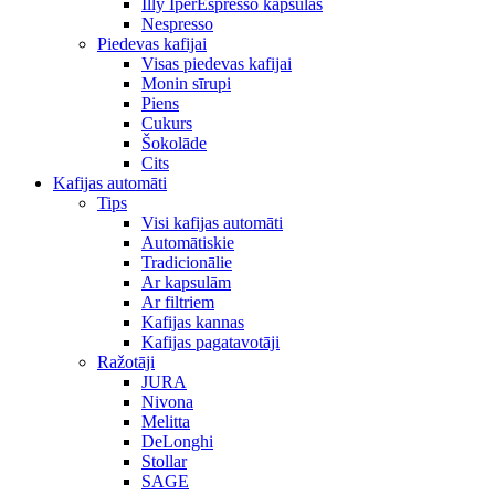
Illy IperEspresso kapsulas
Nespresso
Piedevas kafijai
Visas piedevas kafijai
Monin sīrupi
Piens
Cukurs
Šokolāde
Cits
Kafijas automāti
Tips
Visi kafijas automāti
Automātiskie
Tradicionālie
Ar kapsulām
Ar filtriem
Kafijas kannas
Kafijas pagatavotāji
Ražotāji
JURA
Nivona
Melitta
DeLonghi
Stollar
SAGE