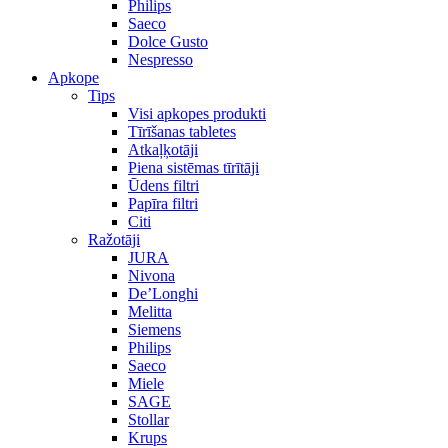
Philips
Saeco
Dolce Gusto
Nespresso
Apkope
Tips
Visi apkopes produkti
Tīrīšanas tabletes
Atkaļķotāji
Piena sistēmas tīrītāji
Ūdens filtri
Papīra filtri
Citi
Ražotāji
JURA
Nivona
De’Longhi
Melitta
Siemens
Philips
Saeco
Miele
SAGE
Stollar
Krups