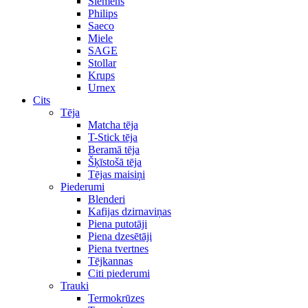
Siemens
Philips
Saeco
Miele
SAGE
Stollar
Krups
Urnex
Cits
Tēja
Matcha tēja
T-Stick tēja
Beramā tēja
Šķīstošā tēja
Tējas maisiņi
Piederumi
Blenderi
Kafijas dzirnaviņas
Piena putotāji
Piena dzesētāji
Piena tvertnes
Tējkannas
Citi piederumi
Trauki
Termokrūzes