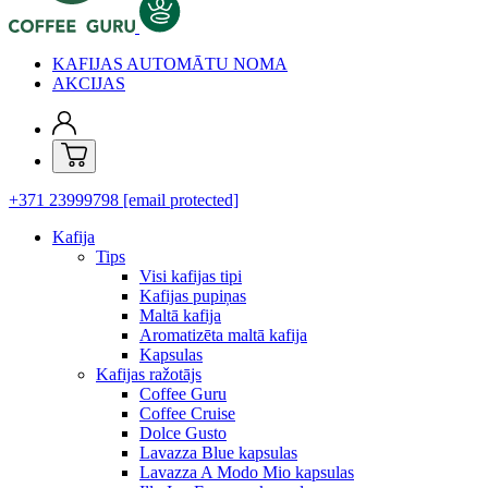
KAFIJAS AUTOMĀTU NOMA
AKCIJAS
+371 23999798
[email protected]
Kafija
Tips
Visi kafijas tipi
Kafijas pupiņas
Maltā kafija
Aromatizēta maltā kafija
Kapsulas
Kafijas ražotājs
Coffee Guru
Coffee Cruise
Dolce Gusto
Lavazza Blue kapsulas
Lavazza A Modo Mio kapsulas