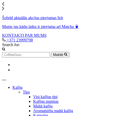
Šobrīd aktuālās akcijas pieejamas šeit
Mums jau kādu laiku ir pieejama arī Matcha 🍵
KONTAKTI
PAR MUMS
+371 23999798
Search for:
Meklēt
Kafija
Tips
Visi kafijas tipi
Kafijas pupiņas
Maltā kafija
Aromatizēta maltā kafija
Kapsulas