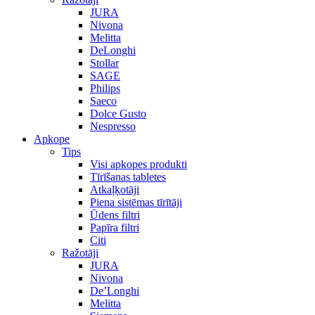
JURA
Nivona
Melitta
DeLonghi
Stollar
SAGE
Philips
Saeco
Dolce Gusto
Nespresso
Apkope
Tips
Visi apkopes produkti
Tīrīšanas tabletes
Atkaļķotāji
Piena sistēmas tīrītāji
Ūdens filtri
Papīra filtri
Citi
Ražotāji
JURA
Nivona
De’Longhi
Melitta