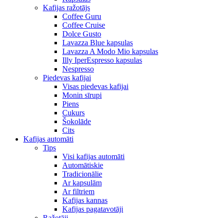
Kafijas ražotājs
Coffee Guru
Coffee Cruise
Dolce Gusto
Lavazza Blue kapsulas
Lavazza A Modo Mio kapsulas
Illy IperEspresso kapsulas
Nespresso
Piedevas kafijai
Visas piedevas kafijai
Monin sīrupi
Piens
Cukurs
Šokolāde
Cits
Kafijas automāti
Tips
Visi kafijas automāti
Automātiskie
Tradicionālie
Ar kapsulām
Ar filtriem
Kafijas kannas
Kafijas pagatavotāji
Ražotāji