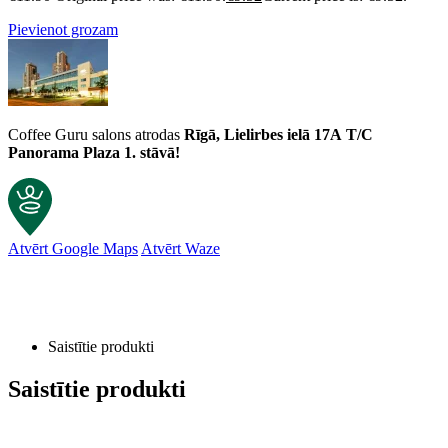
Pievienot grozam
Coffee Guru salons atrodas
Rīgā, Lielirbes ielā 17A
T/C
Panorama Plaza 1. stāvā!
Atvērt Google Maps
Atvērt Waze
Klientu atsauksmes
Saistītie produkti
sirups monin makadamijas riekstu
Vineta Podniece
Saistītie produkti
Rating: 4/5
Sīrups Monin Makadāmijas riekstu 700 ml