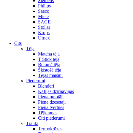
Siemens
Philips
Saeco
Miele
SAGE
Stollar
Krups
Urnex
Cits
Tēja
Matcha tēja
T-Stick tēja
Beramā tēja
Šķīstošā tēja
Tējas maisiņi
Piederumi
Blenderi
Kafijas dzirnaviņas
Piena putotāji
Piena dzesētāji
Piena tvertnes
Tējkannas
Citi piederumi
Trauki
Termokrūzes