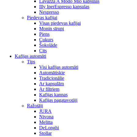
Lavazza A Modo Mio kapsulas
Illy IperEspresso kapsulas
Nespresso
Piedevas kafijai
Visas piedevas kafijai
Monin sīrupi
Piens
Cukurs
Šokolāde
Cits
Kafijas automāti
Tips
Visi kafijas automāti
Automātiskie
Tradicionālie
Ar kapsulām
Ar filtriem
Kafijas kannas
Kafijas pagatavotāji
Ražotāji
JURA
Nivona
Melitta
DeLonghi
Stollar