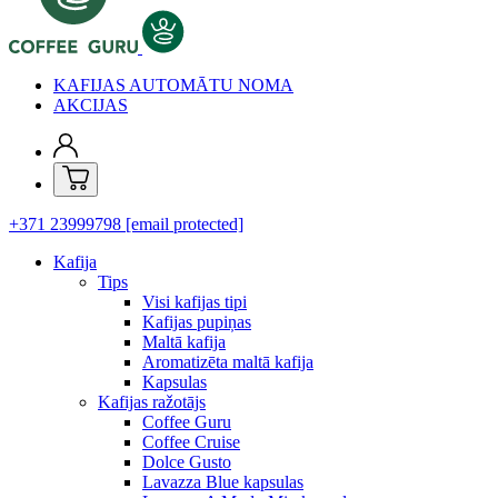
KAFIJAS AUTOMĀTU NOMA
AKCIJAS
+371 23999798
[email protected]
Kafija
Tips
Visi kafijas tipi
Kafijas pupiņas
Maltā kafija
Aromatizēta maltā kafija
Kapsulas
Kafijas ražotājs
Coffee Guru
Coffee Cruise
Dolce Gusto
Lavazza Blue kapsulas