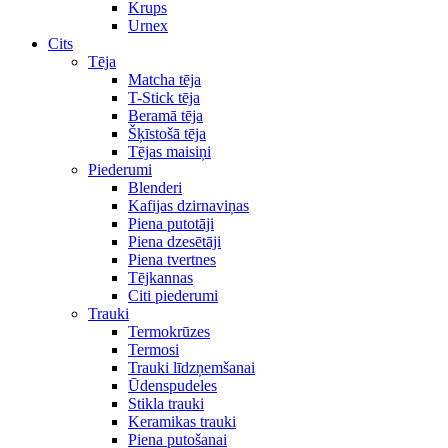
Krups
Urnex
Cits
Tēja
Matcha tēja
T-Stick tēja
Beramā tēja
Šķīstošā tēja
Tējas maisiņi
Piederumi
Blenderi
Kafijas dzirnaviņas
Piena putotāji
Piena dzesētāji
Piena tvertnes
Tējkannas
Citi piederumi
Trauki
Termokrūzes
Termosi
Trauki līdzņemšanai
Ūdenspudeles
Stikla trauki
Keramikas trauki
Piena putošanai