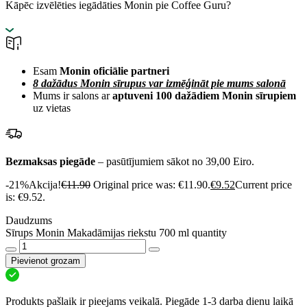
Kāpēc izvēlēties iegādāties Monin pie Coffee Guru?
Esam
Monin oficiālie partneri
8 dažādus Monin sīrupus var izmēģināt pie mums salonā
Mums ir salons ar
aptuveni 100 dažādiem Monin sīrupiem
uz vietas
Bezmaksas piegāde
– pasūtījumiem sākot no 39,00 Eiro.
-21%
Akcija!
€
11.90
Original price was: €11.90.
€
9.52
Current price
is: €9.52.
Daudzums
Sīrups Monin Makadāmijas riekstu 700 ml quantity
Pievienot grozam
Produkts pašlaik ir pieejams veikalā. Piegāde 1-3 darba dienu laikā