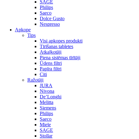
SAGE
Philips
Saeco
Dolce Gusto
Nespresso
Apkope
Tips
Visi apkopes produkti
Tīrīšanas tabletes
Atkaļķotāji
Piena sistēmas tīrītāji
Ūdens filtri
Papīra filtri
Citi
Ražotāji
JURA
Nivona
De’Longhi
Melitta
Siemens
Philips
Saeco
Miele
SAGE
Stollar