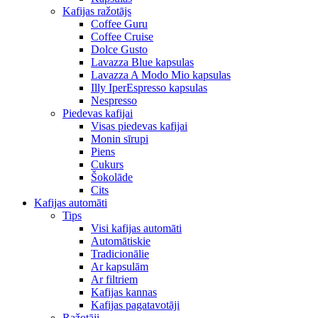
Kafijas ražotājs
Coffee Guru
Coffee Cruise
Dolce Gusto
Lavazza Blue kapsulas
Lavazza A Modo Mio kapsulas
Illy IperEspresso kapsulas
Nespresso
Piedevas kafijai
Visas piedevas kafijai
Monin sīrupi
Piens
Cukurs
Šokolāde
Cits
Kafijas automāti
Tips
Visi kafijas automāti
Automātiskie
Tradicionālie
Ar kapsulām
Ar filtriem
Kafijas kannas
Kafijas pagatavotāji
Ražotāji