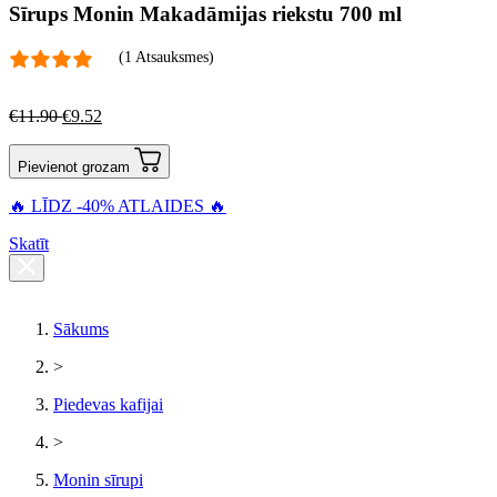
Sīrups Monin Makadāmijas riekstu 700 ml
(1 Atsauksmes)
€
11.90
€
9.52
Pievienot grozam
🔥 LĪDZ -40% ATLAIDES 🔥
Skatīt
Sākums
>
Piedevas kafijai
>
Monin sīrupi