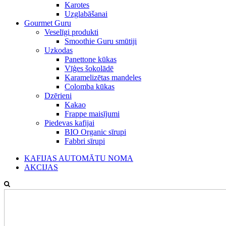
Karotes
Uzglabāšanai
Gourmet Guru
Veselīgi produkti
Smoothie Guru smūtiji
Uzkodas
Panettone kūkas
Vīģes šokolādē
Karamelizētas mandeles
Colomba kūkas
Dzērieni
Kakao
Frappe maisījumi
Piedevas kafijai
BIO Organic sīrupi
Fabbri sīrupi
KAFIJAS AUTOMĀTU NOMA
AKCIJAS