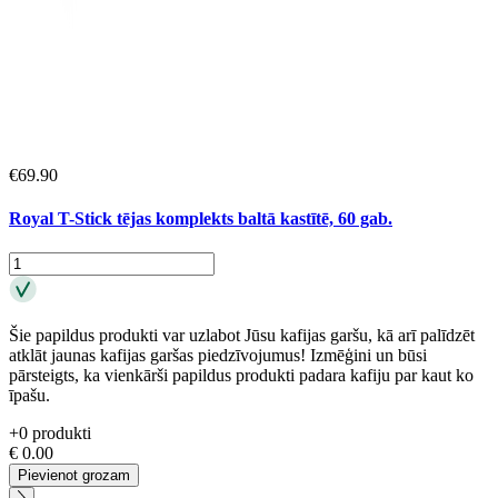
€
69.90
Royal T-Stick tējas komplekts baltā kastītē, 60 gab.
Šie papildus produkti var uzlabot Jūsu kafijas garšu, kā arī palīdzēt
atklāt jaunas kafijas garšas piedzīvojumus! Izmēģini un būsi
pārsteigts, ka vienkārši papildus produkti padara kafiju par kaut ko
īpašu.
+
0
produkti
€
0.00
Pievienot grozam