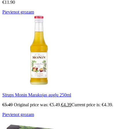
€
11.90
Pievienot grozam
Sīrups Monin Marakujas augļu 250ml
€
5.49
Original price was: €5.49.
€
4.39
Current price is: €4.39.
Pievienot grozam