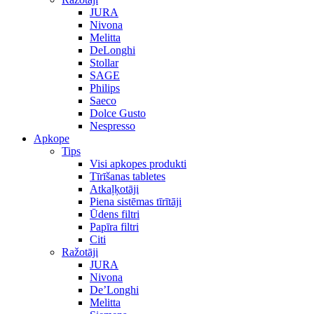
JURA
Nivona
Melitta
DeLonghi
Stollar
SAGE
Philips
Saeco
Dolce Gusto
Nespresso
Apkope
Tips
Visi apkopes produkti
Tīrīšanas tabletes
Atkaļķotāji
Piena sistēmas tīrītāji
Ūdens filtri
Papīra filtri
Citi
Ražotāji
JURA
Nivona
De’Longhi
Melitta