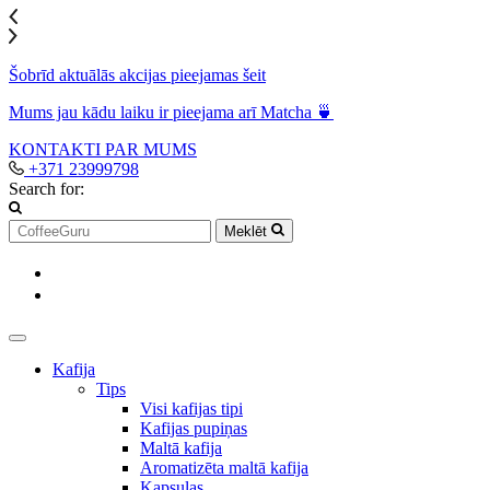
Šobrīd aktuālās akcijas pieejamas šeit
Mums jau kādu laiku ir pieejama arī Matcha 🍵
KONTAKTI
PAR MUMS
+371 23999798
Search for:
Meklēt
Kafija
Tips
Visi kafijas tipi
Kafijas pupiņas
Maltā kafija
Aromatizēta maltā kafija
Kapsulas