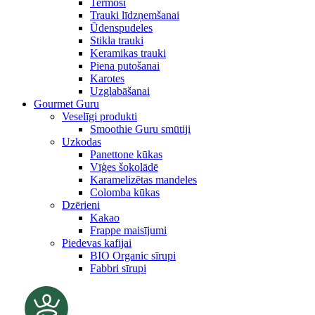
Termosi
Trauki līdzņemšanai
Ūdenspudeles
Stikla trauki
Keramikas trauki
Piena putošanai
Karotes
Uzglabāšanai
Gourmet Guru
Veselīgi produkti
Smoothie Guru smūtiji
Uzkodas
Panettone kūkas
Vīģes šokolādē
Karamelizētas mandeles
Colomba kūkas
Dzērieni
Kakao
Frappe maisījumi
Piedevas kafijai
BIO Organic sīrupi
Fabbri sīrupi