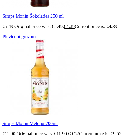
Sīrups Monin Šokolādes 250 ml
€
5.49
Original price was: €5.49.
€
4.39
Current price is: €4.39.
Pievienot grozam
Sīrups Monin Meloņu 700ml
€
11.90
Original price was: €11.90.
€
9.52
Current price is: €9.52.