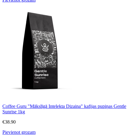
Coffee Guru "Mākslīgā Intelekta Dizaina" kafijas pupiņas Gentle
Sunrise 1kg
€
38.90
Pievienot grozam