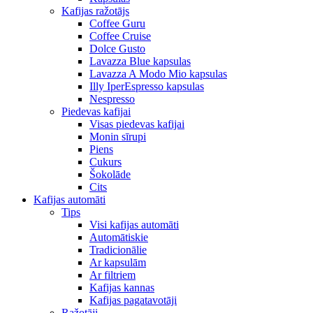
Kafijas ražotājs
Coffee Guru
Coffee Cruise
Dolce Gusto
Lavazza Blue kapsulas
Lavazza A Modo Mio kapsulas
Illy IperEspresso kapsulas
Nespresso
Piedevas kafijai
Visas piedevas kafijai
Monin sīrupi
Piens
Cukurs
Šokolāde
Cits
Kafijas automāti
Tips
Visi kafijas automāti
Automātiskie
Tradicionālie
Ar kapsulām
Ar filtriem
Kafijas kannas
Kafijas pagatavotāji
Ražotāji