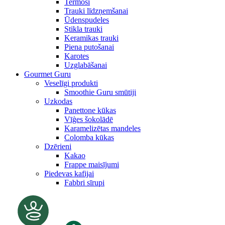
Termosi
Trauki līdzņemšanai
Ūdenspudeles
Stikla trauki
Keramikas trauki
Piena putošanai
Karotes
Uzglabāšanai
Gourmet Guru
Veselīgi produkti
Smoothie Guru smūtiji
Uzkodas
Panettone kūkas
Vīģes šokolādē
Karamelizētas mandeles
Colomba kūkas
Dzērieni
Kakao
Frappe maisījumi
Piedevas kafijai
Fabbri sīrupi