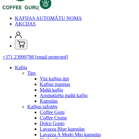
KAFIJAS AUTOMĀTU NOMA
AKCIJAS
+371 23999798
[email protected]
Kafija
Tips
Visi kafijas tipi
Kafijas pupiņas
Maltā kafija
Aromatizēta maltā kafija
Kapsulas
Kafijas ražotājs
Coffee Guru
Coffee Cruise
Dolce Gusto
Lavazza Blue kapsulas
Lavazza A Modo Mio kapsulas