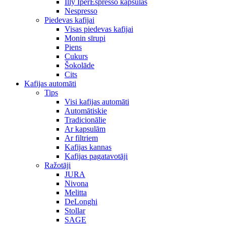
Illy IperEspresso kapsulas
Nespresso
Piedevas kafijai
Visas piedevas kafijai
Monin sīrupi
Piens
Cukurs
Šokolāde
Cits
Kafijas automāti
Tips
Visi kafijas automāti
Automātiskie
Tradicionālie
Ar kapsulām
Ar filtriem
Kafijas kannas
Kafijas pagatavotāji
Ražotāji
JURA
Nivona
Melitta
DeLonghi
Stollar
SAGE