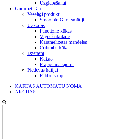
Uzglabāšanai
Gourmet Guru
Veselīgi produkti
Smoothie Guru smūtiji
Uzkodas
Panettone kūkas
Vīģes šokolādē
Karamelizētas mandeles
Colomba kūkas
Dzērieni
Kakao
Frappe maisījumi
Piedevas kafijai
Fabbri sīrupi
KAFIJAS AUTOMĀTU NOMA
AKCIJAS