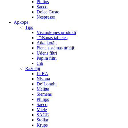
Philips
Saeco
Dolce Gusto
Nespresso
Apkope
Tips
Visi apkopes produkti
Tīrīšanas tabletes
Atkaļķotāji
Piena sistēmas tīrītāji
Ūdens filtri
Papīra filtri
Citi
Ražotāji
JURA
Nivona
De’Longhi
Melitta
Siemens
Philips
Saeco
Miele
SAGE
Stollar
Krups