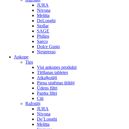
JURA
Nivona
Melitta
DeLonghi
Stollar
SAGE
Philips
Saeco
Dolce Gusto
Nespresso
Apkope
Tips
Visi apkopes produkti
Tīrīšanas tabletes
Atkaļķotāji
Piena sistēmas tīrītāji
Ūdens filtri
Papīra filtri
Citi
Ražotāji
JURA
Nivona
De’Longhi
Melitta