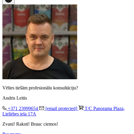
Vēlies tiešām profesionālu konsultāciju?
Andris Leitis
+371 23999654
[email protected]
T/C Panorama Plaza,
Lielirbes iela 17A
Zvani! Raksti! Brauc ciemos!