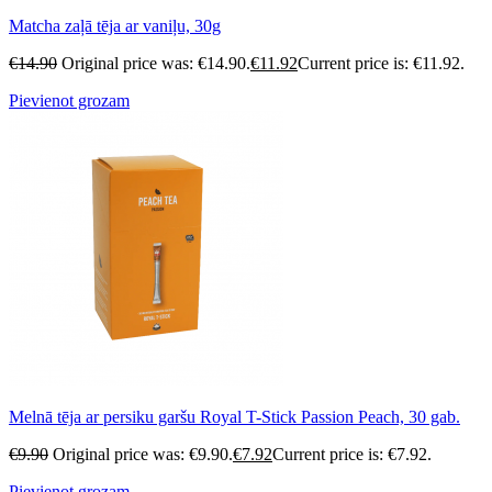
Matcha zaļā tēja ar vaniļu, 30g
€
14.90
Original price was: €14.90.
€
11.92
Current price is: €11.92.
Pievienot grozam
Melnā tēja ar persiku garšu Royal T-Stick Passion Peach, 30 gab.
€
9.90
Original price was: €9.90.
€
7.92
Current price is: €7.92.
Pievienot grozam