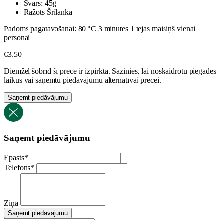
Svars: 45g
Ražots Šrilankā
Padoms pagatavošanai: 80 °C 3 minūtes 1 tējas maisiņš vienai
personai
€
3.50
Diemžēl šobrīd šī prece ir izpirkta. Sazinies, lai noskaidrotu piegādes
laikus vai saņemtu piedāvājumu alternatīvai precei.
Saņemt piedāvājumu
Saņemt piedāvājumu
Epasts
*
Telefons
*
Ziņa
Saņemt piedāvājumu