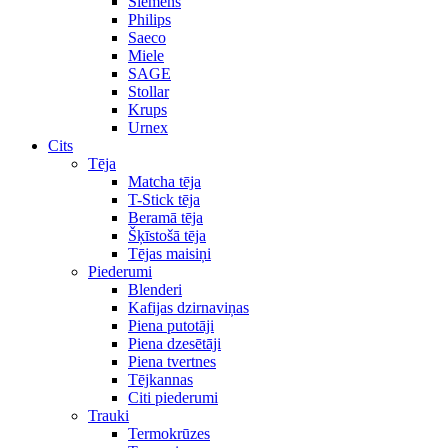
Siemens
Philips
Saeco
Miele
SAGE
Stollar
Krups
Urnex
Cits
Tēja
Matcha tēja
T-Stick tēja
Beramā tēja
Šķīstošā tēja
Tējas maisiņi
Piederumi
Blenderi
Kafijas dzirnaviņas
Piena putotāji
Piena dzesētāji
Piena tvertnes
Tējkannas
Citi piederumi
Trauki
Termokrūzes