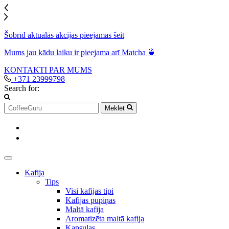
Šobrīd aktuālās akcijas pieejamas šeit
Mums jau kādu laiku ir pieejama arī Matcha 🍵
KONTAKTI
PAR MUMS
+371 23999798
Search for:
Meklēt
Kafija
Tips
Visi kafijas tipi
Kafijas pupiņas
Maltā kafija
Aromatizēta maltā kafija
Kapsulas