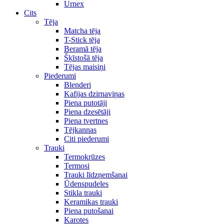
Urnex
Cits
Tēja
Matcha tēja
T-Stick tēja
Beramā tēja
Šķīstošā tēja
Tējas maisiņi
Piederumi
Blenderi
Kafijas dzirnaviņas
Piena putotāji
Piena dzesētāji
Piena tvertnes
Tējkannas
Citi piederumi
Trauki
Termokrūzes
Termosi
Trauki līdzņemšanai
Ūdenspudeles
Stikla trauki
Keramikas trauki
Piena putošanai
Karotes