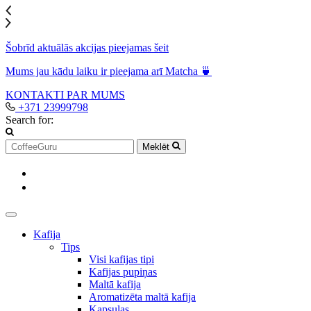
Šobrīd aktuālās akcijas pieejamas šeit
Mums jau kādu laiku ir pieejama arī Matcha 🍵
KONTAKTI
PAR MUMS
+371 23999798
Search for:
Meklēt
Kafija
Tips
Visi kafijas tipi
Kafijas pupiņas
Maltā kafija
Aromatizēta maltā kafija
Kapsulas