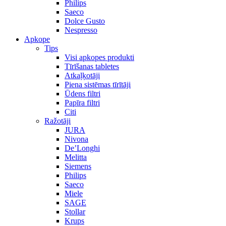
Philips
Saeco
Dolce Gusto
Nespresso
Apkope
Tips
Visi apkopes produkti
Tīrīšanas tabletes
Atkaļķotāji
Piena sistēmas tīrītāji
Ūdens filtri
Papīra filtri
Citi
Ražotāji
JURA
Nivona
De’Longhi
Melitta
Siemens
Philips
Saeco
Miele
SAGE
Stollar
Krups