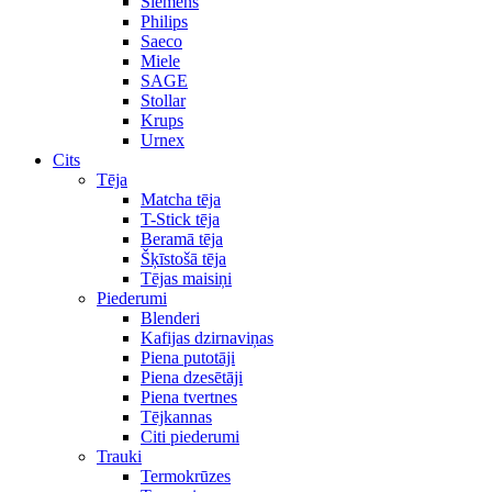
Siemens
Philips
Saeco
Miele
SAGE
Stollar
Krups
Urnex
Cits
Tēja
Matcha tēja
T-Stick tēja
Beramā tēja
Šķīstošā tēja
Tējas maisiņi
Piederumi
Blenderi
Kafijas dzirnaviņas
Piena putotāji
Piena dzesētāji
Piena tvertnes
Tējkannas
Citi piederumi
Trauki
Termokrūzes