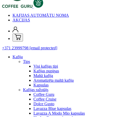
KAFIJAS AUTOMĀTU NOMA
AKCIJAS
+371 23999798
[email protected]
Kafija
Tips
Visi kafijas tipi
Kafijas pupiņas
Maltā kafija
Aromatizēta maltā kafija
Kapsulas
Kafijas ražotājs
Coffee Guru
Coffee Cruise
Dolce Gusto
Lavazza Blue kapsulas
Lavazza A Modo Mio kapsulas