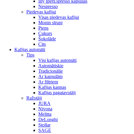
Illy IperEspresso kapsulas
Nespresso
Piedevas kafijai
Visas piedevas kafijai
Monin sīrupi
Piens
Cukurs
Šokolāde
Cits
Kafijas automāti
Tips
Visi kafijas automāti
Automātiskie
Tradicionālie
Ar kapsulām
Ar filtriem
Kafijas kannas
Kafijas pagatavotāji
Ražotāji
JURA
Nivona
Melitta
DeLonghi
Stollar
SAGE