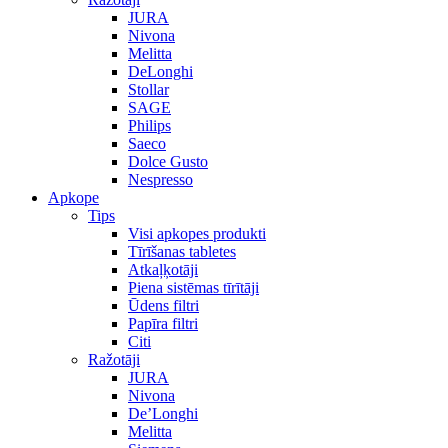
JURA
Nivona
Melitta
DeLonghi
Stollar
SAGE
Philips
Saeco
Dolce Gusto
Nespresso
Apkope
Tips
Visi apkopes produkti
Tīrīšanas tabletes
Atkaļķotāji
Piena sistēmas tīrītāji
Ūdens filtri
Papīra filtri
Citi
Ražotāji
JURA
Nivona
De’Longhi
Melitta