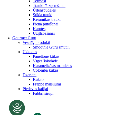
Termosi
Trauki līdzņemšanai
Ūdenspudeles
Stikla trauki
Keramikas trauki
Piena putošanai
Karotes
Uzglabāšanai
Gourmet Guru
Veselīgi produkti
Smoothie Guru smūtiji
Uzkodas
Panettone kūkas
Vīģes šokolādē
Karamelizētas mandeles
Colomba kūkas
Dzērieni
Kakao
Frappe maisījumi
Piedevas kafijai
Fabbri sīrupi