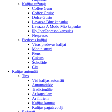
Kafijas ražotājs
Coffee Guru
Coffee Cruise
Dolce Gusto
Lavazza Blue kapsulas
Lavazza A Modo Mio kapsulas
Illy IperEspresso kapsulas
Nespresso
Piedevas kafijai
Visas piedevas kafijai
Monin sīrupi
Piens
Cukurs
Šokolāde
Cits
Kafijas automāti
Tips
Visi kafijas automāti
Automātiskie
Tradicionālie
Ar kapsulām
Ar filtriem
Kafijas kannas
Kafijas pagatavotāji
Ražotāji