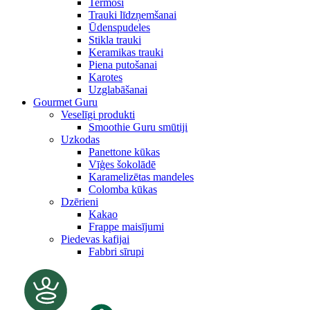
Termosi
Trauki līdzņemšanai
Ūdenspudeles
Stikla trauki
Keramikas trauki
Piena putošanai
Karotes
Uzglabāšanai
Gourmet Guru
Veselīgi produkti
Smoothie Guru smūtiji
Uzkodas
Panettone kūkas
Vīģes šokolādē
Karamelizētas mandeles
Colomba kūkas
Dzērieni
Kakao
Frappe maisījumi
Piedevas kafijai
Fabbri sīrupi