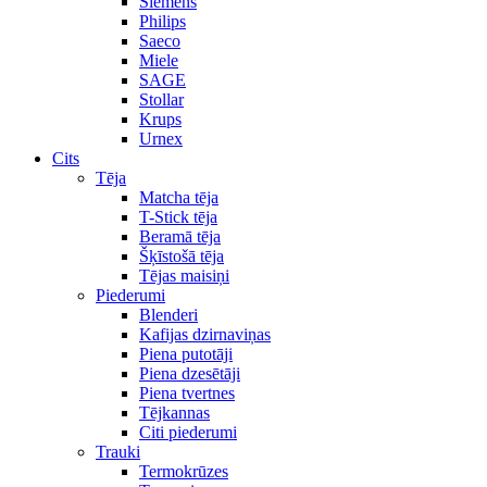
Siemens
Philips
Saeco
Miele
SAGE
Stollar
Krups
Urnex
Cits
Tēja
Matcha tēja
T-Stick tēja
Beramā tēja
Šķīstošā tēja
Tējas maisiņi
Piederumi
Blenderi
Kafijas dzirnaviņas
Piena putotāji
Piena dzesētāji
Piena tvertnes
Tējkannas
Citi piederumi
Trauki
Termokrūzes