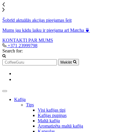
Šobrīd aktuālās akcijas pieejamas šeit
Mums jau kādu laiku ir pieejama arī Matcha 🍵
KONTAKTI
PAR MUMS
+371 23999798
Search for:
Meklēt
Kafija
Tips
Visi kafijas tipi
Kafijas pupiņas
Maltā kafija
Aromatizēta maltā kafija
Kapsulas