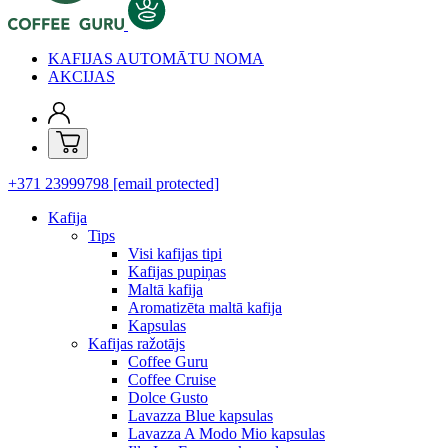
KAFIJAS AUTOMĀTU NOMA
AKCIJAS
+371 23999798
[email protected]
Kafija
Tips
Visi kafijas tipi
Kafijas pupiņas
Maltā kafija
Aromatizēta maltā kafija
Kapsulas
Kafijas ražotājs
Coffee Guru
Coffee Cruise
Dolce Gusto
Lavazza Blue kapsulas
Lavazza A Modo Mio kapsulas