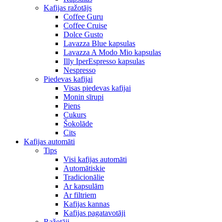
Kafijas ražotājs
Coffee Guru
Coffee Cruise
Dolce Gusto
Lavazza Blue kapsulas
Lavazza A Modo Mio kapsulas
Illy IperEspresso kapsulas
Nespresso
Piedevas kafijai
Visas piedevas kafijai
Monin sīrupi
Piens
Cukurs
Šokolāde
Cits
Kafijas automāti
Tips
Visi kafijas automāti
Automātiskie
Tradicionālie
Ar kapsulām
Ar filtriem
Kafijas kannas
Kafijas pagatavotāji
Ražotāji