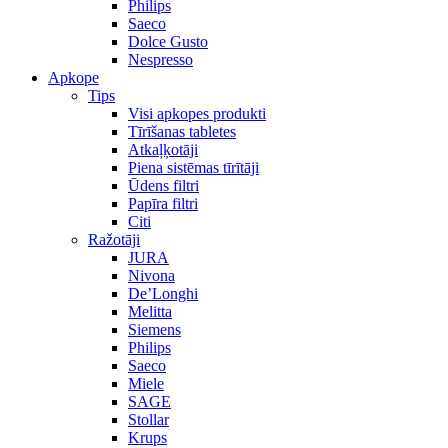
Philips
Saeco
Dolce Gusto
Nespresso
Apkope
Tips
Visi apkopes produkti
Tīrīšanas tabletes
Atkaļķotāji
Piena sistēmas tīrītāji
Ūdens filtri
Papīra filtri
Citi
Ražotāji
JURA
Nivona
De’Longhi
Melitta
Siemens
Philips
Saeco
Miele
SAGE
Stollar
Krups