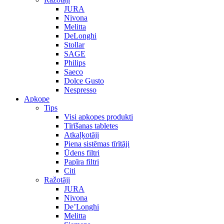
JURA
Nivona
Melitta
DeLonghi
Stollar
SAGE
Philips
Saeco
Dolce Gusto
Nespresso
Apkope
Tips
Visi apkopes produkti
Tīrīšanas tabletes
Atkaļķotāji
Piena sistēmas tīrītāji
Ūdens filtri
Papīra filtri
Citi
Ražotāji
JURA
Nivona
De’Longhi
Melitta