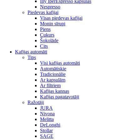
Illy IperEspresso kapsulas
Nespresso
Piedevas kafijai
Visas piedevas kafijai
Monin sīrupi
Piens
Cukurs
Šokolāde
Cits
Kafijas automāti
Tips
Visi kafijas automāti
Automātiskie
Tradicionālie
Ar kapsulām
Ar filtriem
Kafijas kannas
Kafijas pagatavotāji
Ražotāji
JURA
Nivona
Melitta
DeLonghi
Stollar
SAGE