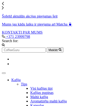
Šobrīd aktuālās akcijas pieejamas šeit
Mums jau kādu laiku ir pieejama arī Matcha 🍵
KONTAKTI
PAR MUMS
+371 23999798
Search for:
Meklēt
Kafija
Tips
Visi kafijas tipi
Kafijas pupiņas
Maltā kafija
Aromatizēta maltā kafija
Kapsulas