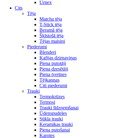
Urnex
Cits
Tēja
Matcha tēja
T-Stick tēja
Beramā tēja
Šķīstošā tēja
Tējas maisiņi
Piederumi
Blenderi
Kafijas dzirnaviņas
Piena putotāji
Piena dzesētāji
Piena tvertnes
Tējkannas
Citi piederumi
Trauki
Termokrūzes
Termosi
Trauki līdzņemšanai
Ūdenspudeles
Stikla trauki
Keramikas trauki
Piena putošanai
Karotes