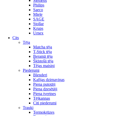
Siemens
Philips
Saeco
Miele
SAGE
Stollar
Krups
Urnex
Cits
Tēja
Matcha tēja
T-Stick tēja
Beramā tēja
Šķīstošā tēja
Tējas maisiņi
Piederumi
Blenderi
Kafijas dzirnaviņas
Piena putotāji
Piena dzesētāji
Piena tvertnes
Tējkannas
Citi piederumi
Trauki
Termokrūzes