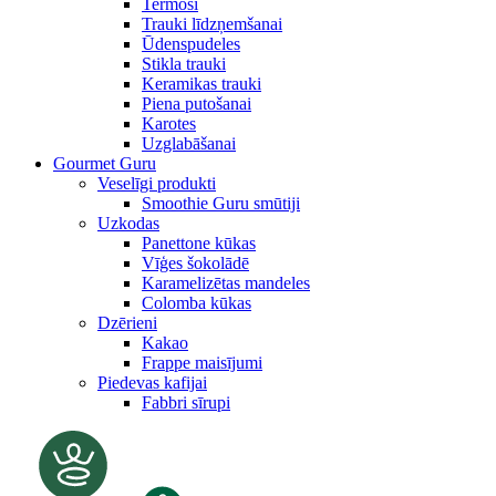
Termosi
Trauki līdzņemšanai
Ūdenspudeles
Stikla trauki
Keramikas trauki
Piena putošanai
Karotes
Uzglabāšanai
Gourmet Guru
Veselīgi produkti
Smoothie Guru smūtiji
Uzkodas
Panettone kūkas
Vīģes šokolādē
Karamelizētas mandeles
Colomba kūkas
Dzērieni
Kakao
Frappe maisījumi
Piedevas kafijai
Fabbri sīrupi