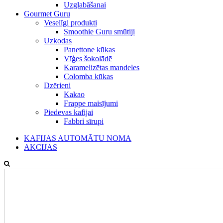
Uzglabāšanai
Gourmet Guru
Veselīgi produkti
Smoothie Guru smūtiji
Uzkodas
Panettone kūkas
Vīģes šokolādē
Karamelizētas mandeles
Colomba kūkas
Dzērieni
Kakao
Frappe maisījumi
Piedevas kafijai
Fabbri sīrupi
KAFIJAS AUTOMĀTU NOMA
AKCIJAS