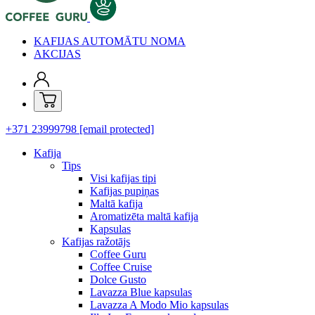
KAFIJAS AUTOMĀTU NOMA
AKCIJAS
+371 23999798
[email protected]
Kafija
Tips
Visi kafijas tipi
Kafijas pupiņas
Maltā kafija
Aromatizēta maltā kafija
Kapsulas
Kafijas ražotājs
Coffee Guru
Coffee Cruise
Dolce Gusto
Lavazza Blue kapsulas
Lavazza A Modo Mio kapsulas