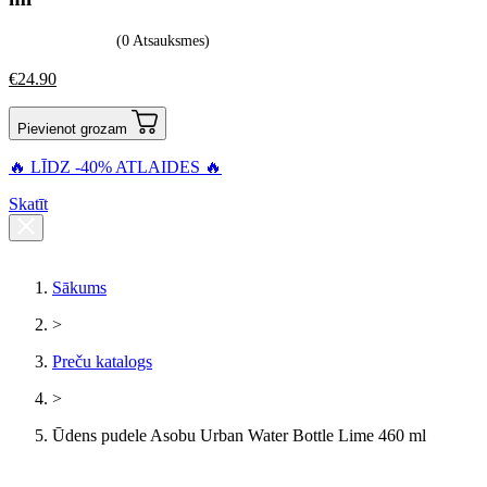
(0 Atsauksmes)
€
24.90
Pievienot grozam
🔥 LĪDZ -40% ATLAIDES 🔥
Skatīt
Sākums
>
Preču katalogs
>
Ūdens pudele Asobu Urban Water Bottle Lime 460 ml