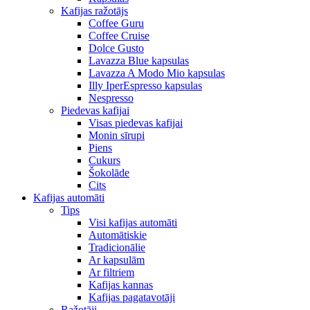
Kafijas ražotājs
Coffee Guru
Coffee Cruise
Dolce Gusto
Lavazza Blue kapsulas
Lavazza A Modo Mio kapsulas
Illy IperEspresso kapsulas
Nespresso
Piedevas kafijai
Visas piedevas kafijai
Monin sīrupi
Piens
Cukurs
Šokolāde
Cits
Kafijas automāti
Tips
Visi kafijas automāti
Automātiskie
Tradicionālie
Ar kapsulām
Ar filtriem
Kafijas kannas
Kafijas pagatavotāji
Ražotāji