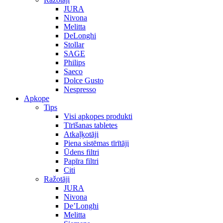
JURA
Nivona
Melitta
DeLonghi
Stollar
SAGE
Philips
Saeco
Dolce Gusto
Nespresso
Apkope
Tips
Visi apkopes produkti
Tīrīšanas tabletes
Atkaļķotāji
Piena sistēmas tīrītāji
Ūdens filtri
Papīra filtri
Citi
Ražotāji
JURA
Nivona
De’Longhi
Melitta