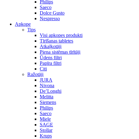
Philips
Saeco
Dolce Gusto
Nespresso
Apkope
Tips
Visi apkopes produkti
Tīrīšanas tabletes
Atkaļķotāji
Piena sistēmas tīrītāji
Ūdens filtri
Papīra filtri
Citi
Ražotāji
JURA
Nivona
De’Longhi
Melitta
Siemens
Philips
Saeco
Miele
SAGE
Stollar
Krups