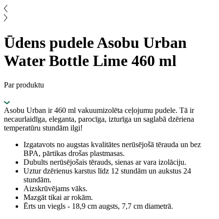
Ūdens pudele Asobu Urban
Water Bottle Lime 460 ml
Par produktu
Asobu Urban ir 460 ml vakuumizolēta ceļojumu pudele. Tā ir
necaurlaidīga, eleganta, parocīga, izturīga un saglabā dzēriena
temperatūru stundām ilgi!
Izgatavots no augstas kvalitātes nerūsējošā tērauda un bez
BPA, pārtikas drošas plastmasas.
Dubults nerūsējošais tērauds, sienas ar vara izolāciju.
Uztur dzērienus karstus līdz 12 stundām un aukstus 24
stundām.
Aizskrūvējams vāks.
Mazgāt tikai ar rokām.
Ērts un viegls - 18,9 cm augsts, 7,7 cm diametrā.