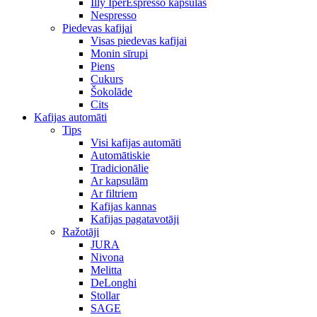
Illy IperEspresso kapsulas
Nespresso
Piedevas kafijai
Visas piedevas kafijai
Monin sīrupi
Piens
Cukurs
Šokolāde
Cits
Kafijas automāti
Tips
Visi kafijas automāti
Automātiskie
Tradicionālie
Ar kapsulām
Ar filtriem
Kafijas kannas
Kafijas pagatavotāji
Ražotāji
JURA
Nivona
Melitta
DeLonghi
Stollar
SAGE