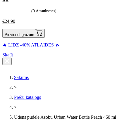
(0 Atsauksmes)
€
24.90
Pievienot grozam
🔥 LĪDZ -40% ATLAIDES 🔥
Skatīt
Sākums
>
Preču katalogs
>
Ūdens pudele Asobu Urban Water Bottle Peach 460 ml