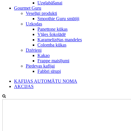
Uzglabāšanai
Gourmet Guru
Veselīgi produkti
Smoothie Guru smūtiji
Uzkodas
Panettone kūkas
Vīģes šokolādē
Karamelizētas mandeles
Colomba kūkas
Dzērieni
Kakao
Frappe maisījumi
Piedevas kafijai
Fabbri sīrupi
KAFIJAS AUTOMĀTU NOMA
AKCIJAS