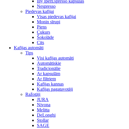
Illy IperEspresso kapsulas
Nespresso
Piedevas kafijai
Visas piedevas kafijai
Monin sīrupi
Piens
Cukurs
Šokolāde
Cits
Kafijas automāti
Tips
Visi kafijas automāti
Automātiskie
Tradicionālie
Ar kapsulām
Ar filtriem
Kafijas kannas
Kafijas pagatavotāji
Ražotāji
JURA
Nivona
Melitta
DeLonghi
Stollar
SAGE