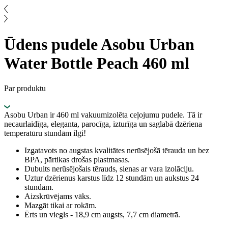
Ūdens pudele Asobu Urban
Water Bottle Peach 460 ml
Par produktu
Asobu Urban ir 460 ml vakuumizolēta ceļojumu pudele. Tā ir
necaurlaidīga, eleganta, parocīga, izturīga un saglabā dzēriena
temperatūru stundām ilgi!
Izgatavots no augstas kvalitātes nerūsējošā tērauda un bez
BPA, pārtikas drošas plastmasas.
Dubults nerūsējošais tērauds, sienas ar vara izolāciju.
Uztur dzērienus karstus līdz 12 stundām un aukstus 24
stundām.
Aizskrūvējams vāks.
Mazgāt tikai ar rokām.
Ērts un viegls - 18,9 cm augsts, 7,7 cm diametrā.