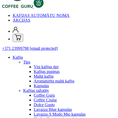
KAFIJAS AUTOMĀTU NOMA
AKCIJAS
+371 23999798
[email protected]
Kafija
Tips
Visi kafijas tipi
Kafijas pupiņas
Maltā kafija
Aromatizēta maltā kafija
Kapsulas
Kafijas ražotājs
Coffee Guru
Coffee Cruise
Dolce Gusto
Lavazza Blue kapsulas
Lavazza A Modo Mio kapsulas