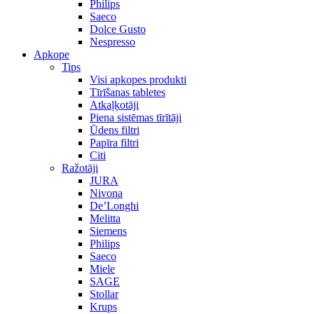
Philips
Saeco
Dolce Gusto
Nespresso
Apkope
Tips
Visi apkopes produkti
Tīrīšanas tabletes
Atkaļķotāji
Piena sistēmas tīrītāji
Ūdens filtri
Papīra filtri
Citi
Ražotāji
JURA
Nivona
De’Longhi
Melitta
Siemens
Philips
Saeco
Miele
SAGE
Stollar
Krups