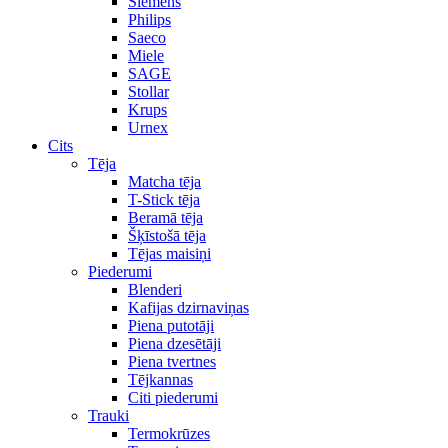
Siemens
Philips
Saeco
Miele
SAGE
Stollar
Krups
Urnex
Cits
Tēja
Matcha tēja
T-Stick tēja
Beramā tēja
Šķīstošā tēja
Tējas maisiņi
Piederumi
Blenderi
Kafijas dzirnaviņas
Piena putotāji
Piena dzesētāji
Piena tvertnes
Tējkannas
Citi piederumi
Trauki
Termokrūzes