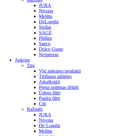
JURA
Nivona
Melitta
DeLonghi
Stollar
SAGE
Philips
Saeco
Dolce Gusto
Nespresso
Apkope
Tips
Visi apkopes produkti
Tīrīšanas tabletes
Atkaļķotāji
Piena sistēmas tīrītāji
Ūdens filtri
Papīra filtri
Citi
Ražotāji
JURA
Nivona
De’Longhi
Melitta