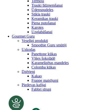
Termosi
Trauki līdzņemšanai
Ūdenspudeles
Stikla trauki
Keramikas trauki
Piena putošanai
Karotes
Uzglabāšanai
Gourmet Guru
Veselīgi produkti
Smoothie Guru smūtiji
Uzkodas
Panettone kūkas
Vīģes šokolādē
Karamelizētas mandeles
Colomba kūkas
Dzērieni
Kakao
Frappe maisījumi
Piedevas kafijai
Fabbri sīrupi