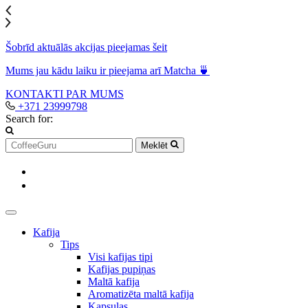
Šobrīd aktuālās akcijas pieejamas šeit
Mums jau kādu laiku ir pieejama arī Matcha 🍵
KONTAKTI
PAR MUMS
+371 23999798
Search for:
Meklēt
Kafija
Tips
Visi kafijas tipi
Kafijas pupiņas
Maltā kafija
Aromatizēta maltā kafija
Kapsulas