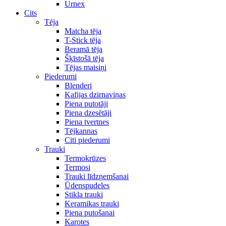
Urnex
Cits
Tēja
Matcha tēja
T-Stick tēja
Beramā tēja
Šķīstošā tēja
Tējas maisiņi
Piederumi
Blenderi
Kafijas dzirnaviņas
Piena putotāji
Piena dzesētāji
Piena tvertnes
Tējkannas
Citi piederumi
Trauki
Termokrūzes
Termosi
Trauki līdzņemšanai
Ūdenspudeles
Stikla trauki
Keramikas trauki
Piena putošanai
Karotes