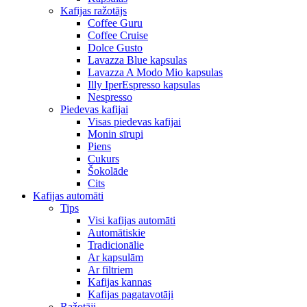
Kafijas ražotājs
Coffee Guru
Coffee Cruise
Dolce Gusto
Lavazza Blue kapsulas
Lavazza A Modo Mio kapsulas
Illy IperEspresso kapsulas
Nespresso
Piedevas kafijai
Visas piedevas kafijai
Monin sīrupi
Piens
Cukurs
Šokolāde
Cits
Kafijas automāti
Tips
Visi kafijas automāti
Automātiskie
Tradicionālie
Ar kapsulām
Ar filtriem
Kafijas kannas
Kafijas pagatavotāji
Ražotāji