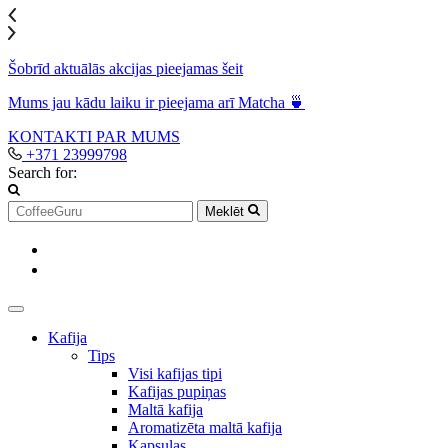
Šobrīd aktuālās akcijas pieejamas šeit
Mums jau kādu laiku ir pieejama arī Matcha 🍵
KONTAKTI
PAR MUMS
+371 23999798
Search for:
Meklēt
Kafija
Tips
Visi kafijas tipi
Kafijas pupiņas
Maltā kafija
Aromatizēta maltā kafija
Kapsulas