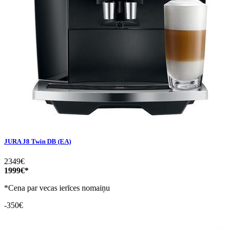
JURA J8 Twin DB (EA)
2349€
1999€*
*Cena par vecas ierīces nomaiņu
-350€