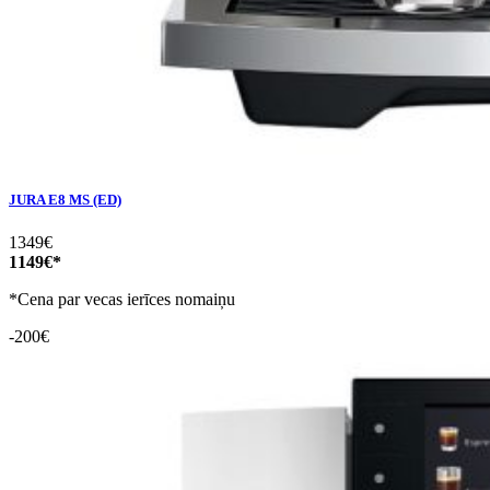
JURA E8 MS (ED)
1349€
1149€*
*Cena par vecas ierīces nomaiņu
-200€