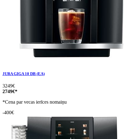
JURA GIGA 10 DB (EA)
3249€
2749€*
*Cena par vecas ierīces nomaiņu
-400€