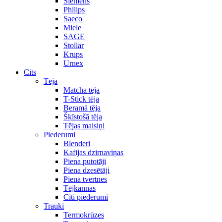
Siemens
Philips
Saeco
Miele
SAGE
Stollar
Krups
Urnex
Cits
Tēja
Matcha tēja
T-Stick tēja
Beramā tēja
Šķīstošā tēja
Tējas maisiņi
Piederumi
Blenderi
Kafijas dzirnaviņas
Piena putotāji
Piena dzesētāji
Piena tvertnes
Tējkannas
Citi piederumi
Trauki
Termokrūzes