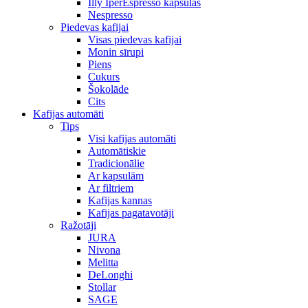
Illy IperEspresso kapsulas
Nespresso
Piedevas kafijai
Visas piedevas kafijai
Monin sīrupi
Piens
Cukurs
Šokolāde
Cits
Kafijas automāti
Tips
Visi kafijas automāti
Automātiskie
Tradicionālie
Ar kapsulām
Ar filtriem
Kafijas kannas
Kafijas pagatavotāji
Ražotāji
JURA
Nivona
Melitta
DeLonghi
Stollar
SAGE