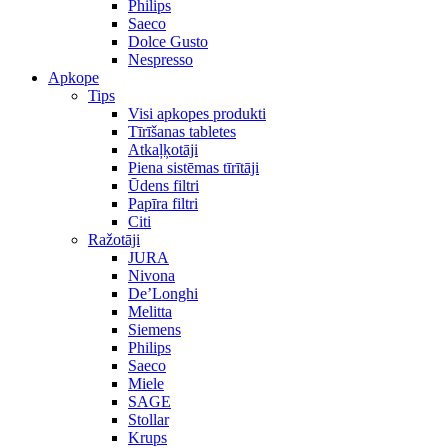
Philips
Saeco
Dolce Gusto
Nespresso
Apkope
Tips
Visi apkopes produkti
Tīrīšanas tabletes
Atkaļķotāji
Piena sistēmas tīrītāji
Ūdens filtri
Papīra filtri
Citi
Ražotāji
JURA
Nivona
De’Longhi
Melitta
Siemens
Philips
Saeco
Miele
SAGE
Stollar
Krups