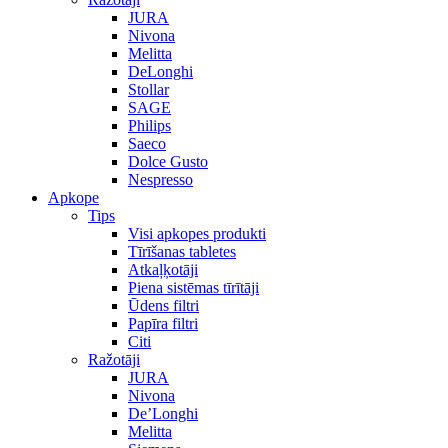
JURA
Nivona
Melitta
DeLonghi
Stollar
SAGE
Philips
Saeco
Dolce Gusto
Nespresso
Apkope
Tips
Visi apkopes produkti
Tīrīšanas tabletes
Atkaļķotāji
Piena sistēmas tīrītāji
Ūdens filtri
Papīra filtri
Citi
Ražotāji
JURA
Nivona
De’Longhi
Melitta