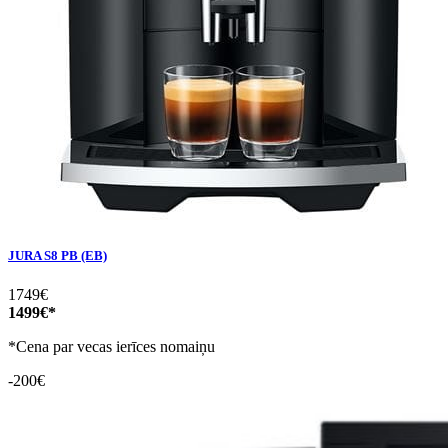
JURA S8 PB (EB)
1749€
1499€*
*Cena par vecas ierīces nomaiņu
-200€