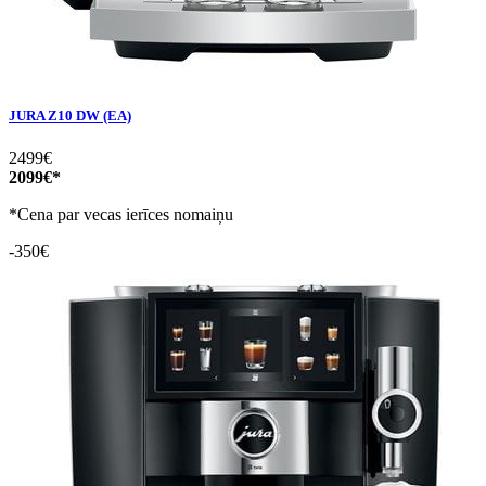
JURA Z10 DW (EA)
2499€
2099€*
*Cena par vecas ierīces nomaiņu
-350€