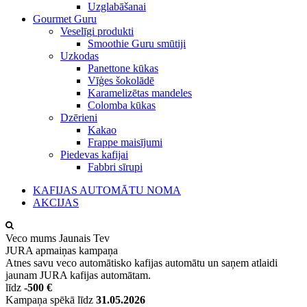
Uzglabāšanai
Gourmet Guru
Veselīgi produkti
Smoothie Guru smūtiji
Uzkodas
Panettone kūkas
Vīģes šokolādē
Karamelizētas mandeles
Colomba kūkas
Dzērieni
Kakao
Frappe maisījumi
Piedevas kafijai
Fabbri sīrupi
KAFIJAS AUTOMĀTU NOMA
AKCIJAS
Veco mums
Jaunais Tev
JURA apmaiņas kampaņa
Atnes savu veco automātisko kafijas automātu un saņem atlaidi
jaunam JURA kafijas automātam.
līdz
-500 €
Kampaņa spēkā līdz
31.05.2026