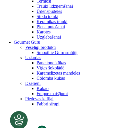
Termosi
Trauki līdzņemšanai
Ūdenspudeles
Stikla trauki
Keramikas trauki
Piena putošanai
Karotes
Uzglabāšanai
Gourmet Guru
Veselīgi produkti
Smoothie Guru smūtiji
Uzkodas
Panettone kūkas
Vīģes šokolādē
Karamelizētas mandeles
Colomba kūkas
Dzērieni
Kakao
Frappe maisījumi
Piedevas kafijai
Fabbri sīrupi