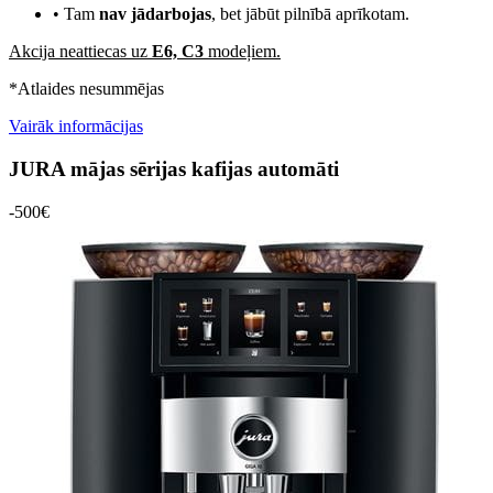
• Tam
nav jādarbojas
, bet jābūt pilnībā aprīkotam.
Akcija neattiecas uz
E6, C3
modeļiem.
*Atlaides nesummējas
Vairāk informācijas
JURA
mājas sērijas kafijas automāti
-500€