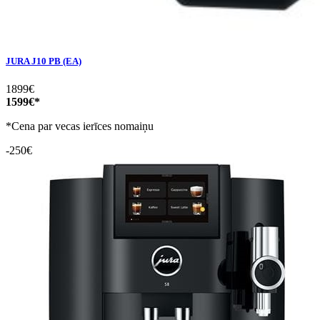
JURA J10 PB (EA)
1899€
1599€*
*Cena par vecas ierīces nomaiņu
-250€