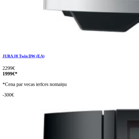
JURA J8 Twin DW (EA)
2299€
1999€*
*Cena par vecas ierīces nomaiņu
-300€