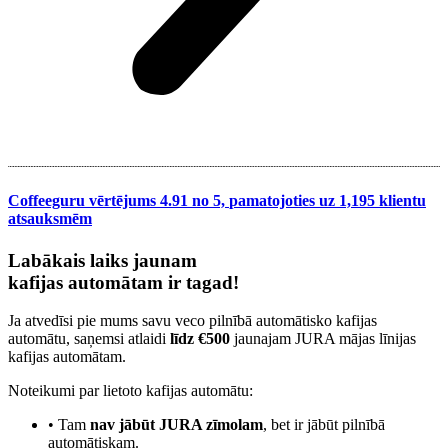
Coffeeguru vērtējums 4.91 no 5,
pamatojoties uz 1,195 klientu
atsauksmēm
Labākais laiks jaunam
kafijas automātam ir tagad!
Ja atvedīsi pie mums savu veco pilnībā automātisko kafijas
automātu, saņemsi atlaidi
līdz €500
jaunajam JURA mājas līnijas
kafijas automātam.
Noteikumi par lietoto kafijas automātu:
• Tam
nav jābūt JURA zīmolam
, bet ir jābūt pilnībā
automātiskam.