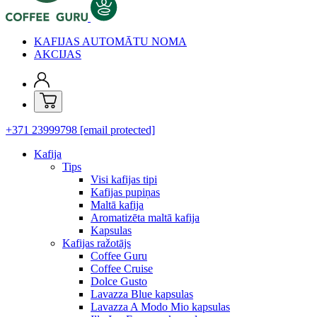
KAFIJAS AUTOMĀTU NOMA
AKCIJAS
+371 23999798
[email protected]
Kafija
Tips
Visi kafijas tipi
Kafijas pupiņas
Maltā kafija
Aromatizēta maltā kafija
Kapsulas
Kafijas ražotājs
Coffee Guru
Coffee Cruise
Dolce Gusto
Lavazza Blue kapsulas
Lavazza A Modo Mio kapsulas