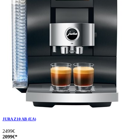
JURA Z10 AB (EA)
2499€
2099€*