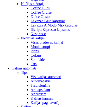
Kafijas ražotājs
Coffee Guru
Coffee Cruise
Dolce Gusto
Lavazza Blue kapsulas
Lavazza A Modo Mio kapsulas
Illy IperEspresso kapsulas
Nespresso
Piedevas kafijai
Visas piedevas kafijai
Monin sīrupi
Piens
Cukurs
Šokolāde
Cits
Kafijas automāti
Tips
Visi kafijas automāti
Automātiskie
Tradicionālie
Ar kapsulām
Ar filtriem
Kafijas kannas
Kafijas pagatavotāji
Ražotāji