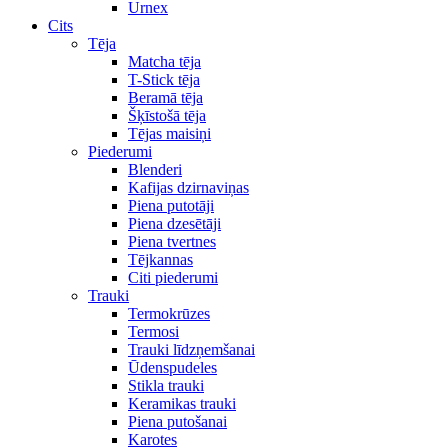
Urnex
Cits
Tēja
Matcha tēja
T-Stick tēja
Beramā tēja
Šķīstošā tēja
Tējas maisiņi
Piederumi
Blenderi
Kafijas dzirnaviņas
Piena putotāji
Piena dzesētāji
Piena tvertnes
Tējkannas
Citi piederumi
Trauki
Termokrūzes
Termosi
Trauki līdzņemšanai
Ūdenspudeles
Stikla trauki
Keramikas trauki
Piena putošanai
Karotes