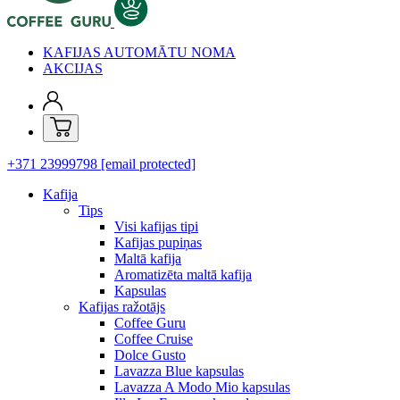
KAFIJAS AUTOMĀTU NOMA
AKCIJAS
+371 23999798
[email protected]
Kafija
Tips
Visi kafijas tipi
Kafijas pupiņas
Maltā kafija
Aromatizēta maltā kafija
Kapsulas
Kafijas ražotājs
Coffee Guru
Coffee Cruise
Dolce Gusto
Lavazza Blue kapsulas
Lavazza A Modo Mio kapsulas