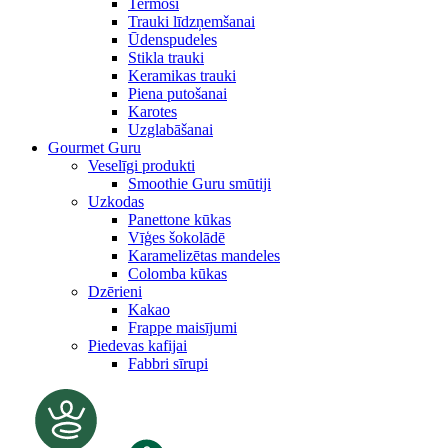
Termosi
Trauki līdzņemšanai
Ūdenspudeles
Stikla trauki
Keramikas trauki
Piena putošanai
Karotes
Uzglabāšanai
Gourmet Guru
Veselīgi produkti
Smoothie Guru smūtiji
Uzkodas
Panettone kūkas
Vīģes šokolādē
Karamelizētas mandeles
Colomba kūkas
Dzērieni
Kakao
Frappe maisījumi
Piedevas kafijai
Fabbri sīrupi