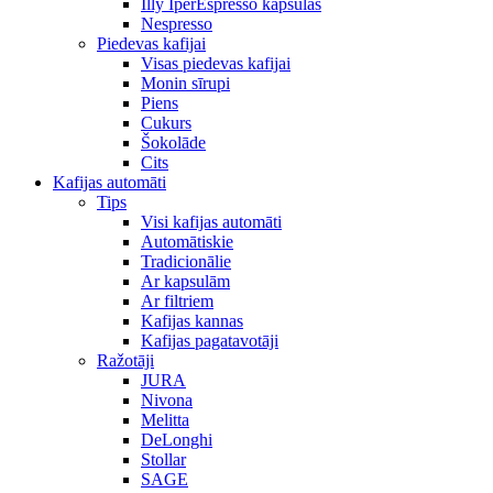
Illy IperEspresso kapsulas
Nespresso
Piedevas kafijai
Visas piedevas kafijai
Monin sīrupi
Piens
Cukurs
Šokolāde
Cits
Kafijas automāti
Tips
Visi kafijas automāti
Automātiskie
Tradicionālie
Ar kapsulām
Ar filtriem
Kafijas kannas
Kafijas pagatavotāji
Ražotāji
JURA
Nivona
Melitta
DeLonghi
Stollar
SAGE