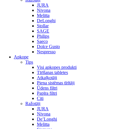
JURA
Nivona
Melitta
DeLonghi
Stollar
SAGE
Philips
Saeco
Dolce Gusto
Nespresso
Apkope
Tips
Visi apkopes produkti
Tīrīšanas tabletes
Atkaļķotāji
Piena sistēmas tīrītāji
Ūdens filtri
Papīra filtri
Citi
Ražotāji
JURA
Nivona
De’Longhi
Melitta