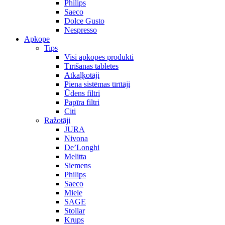
Philips
Saeco
Dolce Gusto
Nespresso
Apkope
Tips
Visi apkopes produkti
Tīrīšanas tabletes
Atkaļķotāji
Piena sistēmas tīrītāji
Ūdens filtri
Papīra filtri
Citi
Ražotāji
JURA
Nivona
De’Longhi
Melitta
Siemens
Philips
Saeco
Miele
SAGE
Stollar
Krups