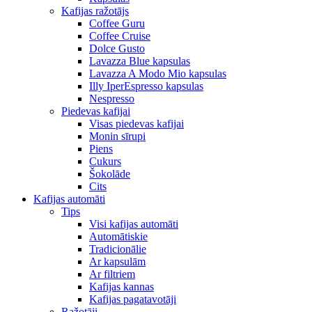
Kafijas ražotājs
Coffee Guru
Coffee Cruise
Dolce Gusto
Lavazza Blue kapsulas
Lavazza A Modo Mio kapsulas
Illy IperEspresso kapsulas
Nespresso
Piedevas kafijai
Visas piedevas kafijai
Monin sīrupi
Piens
Cukurs
Šokolāde
Cits
Kafijas automāti
Tips
Visi kafijas automāti
Automātiskie
Tradicionālie
Ar kapsulām
Ar filtriem
Kafijas kannas
Kafijas pagatavotāji
Ražotāji