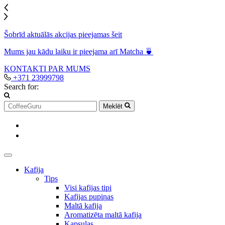
Šobrīd aktuālās akcijas pieejamas šeit
Mums jau kādu laiku ir pieejama arī Matcha 🍵
KONTAKTI
PAR MUMS
+371 23999798
Search for:
Meklēt
Kafija
Tips
Visi kafijas tipi
Kafijas pupiņas
Maltā kafija
Aromatizēta maltā kafija
Kapsulas