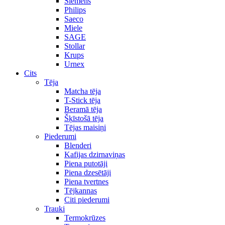
Siemens
Philips
Saeco
Miele
SAGE
Stollar
Krups
Urnex
Cits
Tēja
Matcha tēja
T-Stick tēja
Beramā tēja
Šķīstošā tēja
Tējas maisiņi
Piederumi
Blenderi
Kafijas dzirnaviņas
Piena putotāji
Piena dzesētāji
Piena tvertnes
Tējkannas
Citi piederumi
Trauki
Termokrūzes