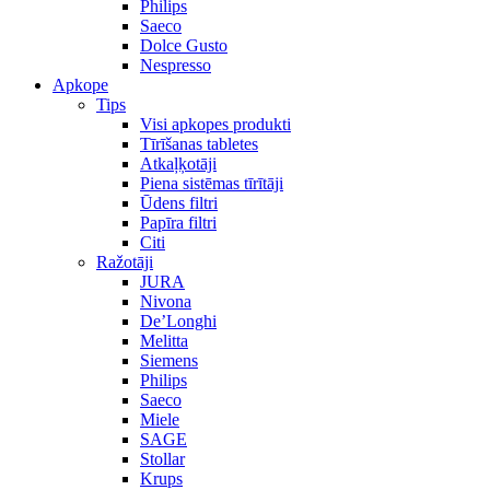
Philips
Saeco
Dolce Gusto
Nespresso
Apkope
Tips
Visi apkopes produkti
Tīrīšanas tabletes
Atkaļķotāji
Piena sistēmas tīrītāji
Ūdens filtri
Papīra filtri
Citi
Ražotāji
JURA
Nivona
De’Longhi
Melitta
Siemens
Philips
Saeco
Miele
SAGE
Stollar
Krups