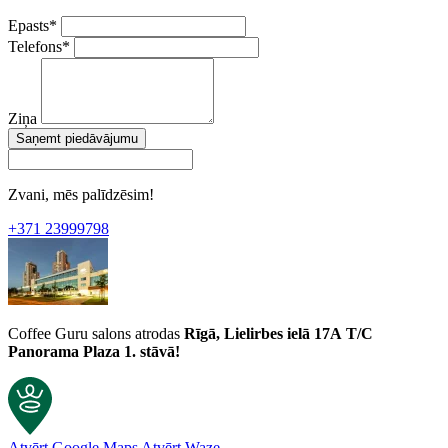
Epasts
*
Telefons
*
Ziņa
Saņemt piedāvājumu
Zvani, mēs palīdzēsim!
+371 23999798
Coffee Guru salons atrodas
Rīgā, Lielirbes ielā 17A
T/C
Panorama Plaza 1. stāvā!
Atvērt Google Maps
Atvērt Waze