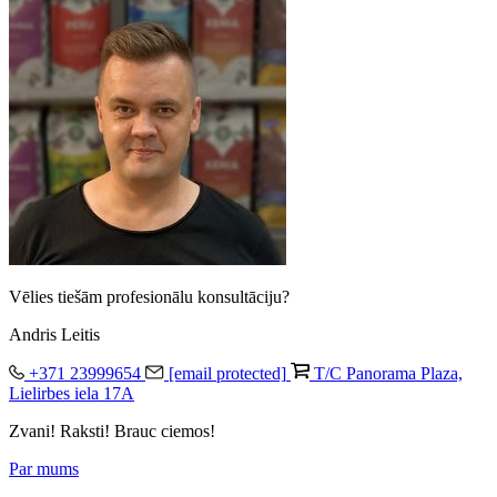
Vēlies tiešām profesionālu konsultāciju?
Andris Leitis
+371 23999654
[email protected]
T/C Panorama Plaza,
Lielirbes iela 17A
Zvani! Raksti! Brauc ciemos!
Par mums