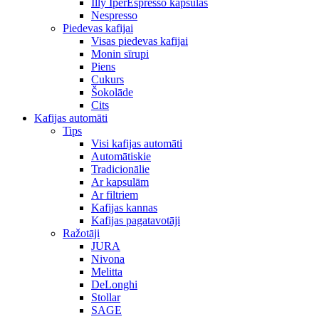
Illy IperEspresso kapsulas
Nespresso
Piedevas kafijai
Visas piedevas kafijai
Monin sīrupi
Piens
Cukurs
Šokolāde
Cits
Kafijas automāti
Tips
Visi kafijas automāti
Automātiskie
Tradicionālie
Ar kapsulām
Ar filtriem
Kafijas kannas
Kafijas pagatavotāji
Ražotāji
JURA
Nivona
Melitta
DeLonghi
Stollar
SAGE