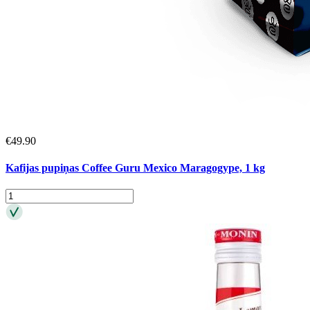
€
49.90
Kafijas pupiņas Coffee Guru Mexico Maragogype, 1 kg