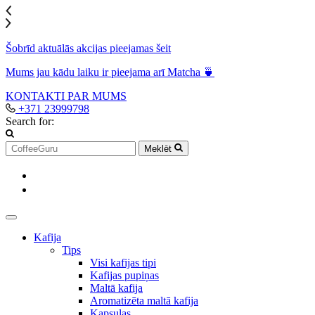
Šobrīd aktuālās akcijas pieejamas šeit
Mums jau kādu laiku ir pieejama arī Matcha 🍵
KONTAKTI
PAR MUMS
+371 23999798
Search for:
Meklēt
Kafija
Tips
Visi kafijas tipi
Kafijas pupiņas
Maltā kafija
Aromatizēta maltā kafija
Kapsulas