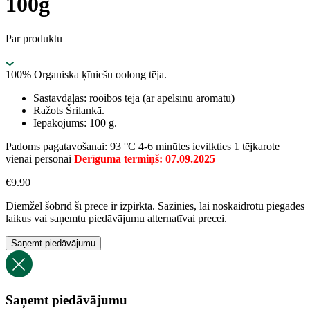
100g
Par produktu
100% Organiska ķīniešu oolong tēja.
Sastāvdaļas: rooibos tēja (ar apelsīnu aromātu)
Ražots Šrilankā.
Iepakojums: 100 g.
Padoms pagatavošanai: 93 °C 4-6 minūtes ievilkties 1 tējkarote
vienai personai
Derīguma termiņš: 07.09.2025
€
9.90
Diemžēl šobrīd šī prece ir izpirkta. Sazinies, lai noskaidrotu piegādes
laikus vai saņemtu piedāvājumu alternatīvai precei.
Saņemt piedāvājumu
Saņemt piedāvājumu