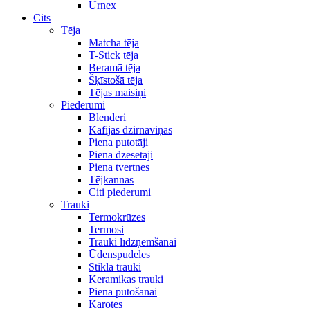
Urnex
Cits
Tēja
Matcha tēja
T-Stick tēja
Beramā tēja
Šķīstošā tēja
Tējas maisiņi
Piederumi
Blenderi
Kafijas dzirnaviņas
Piena putotāji
Piena dzesētāji
Piena tvertnes
Tējkannas
Citi piederumi
Trauki
Termokrūzes
Termosi
Trauki līdzņemšanai
Ūdenspudeles
Stikla trauki
Keramikas trauki
Piena putošanai
Karotes