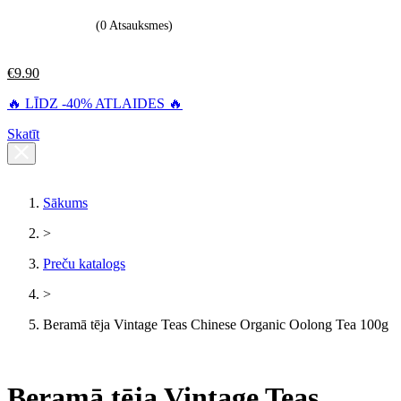
(0 Atsauksmes)
€
9.90
🔥 LĪDZ -40% ATLAIDES 🔥
Skatīt
Sākums
>
Preču katalogs
>
Beramā tēja Vintage Teas Chinese Organic Oolong Tea 100g
Beramā tēja Vintage Teas