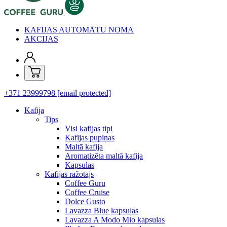
KAFIJAS AUTOMĀTU NOMA
AKCIJAS
+371 23999798
[email protected]
Kafija
Tips
Visi kafijas tipi
Kafijas pupiņas
Maltā kafija
Aromatizēta maltā kafija
Kapsulas
Kafijas ražotājs
Coffee Guru
Coffee Cruise
Dolce Gusto
Lavazza Blue kapsulas
Lavazza A Modo Mio kapsulas