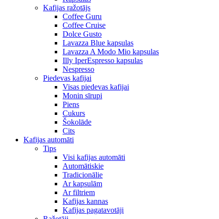
Kafijas ražotājs
Coffee Guru
Coffee Cruise
Dolce Gusto
Lavazza Blue kapsulas
Lavazza A Modo Mio kapsulas
Illy IperEspresso kapsulas
Nespresso
Piedevas kafijai
Visas piedevas kafijai
Monin sīrupi
Piens
Cukurs
Šokolāde
Cits
Kafijas automāti
Tips
Visi kafijas automāti
Automātiskie
Tradicionālie
Ar kapsulām
Ar filtriem
Kafijas kannas
Kafijas pagatavotāji
Ražotāji