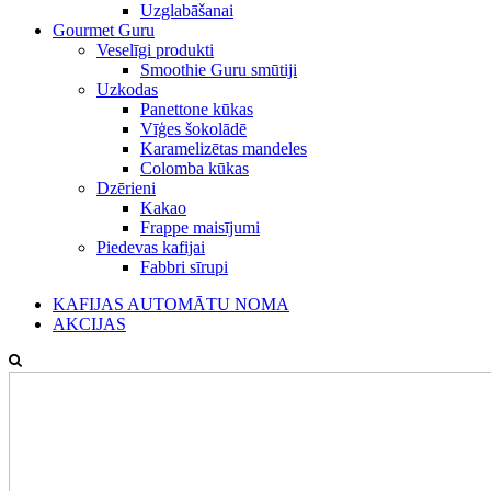
Uzglabāšanai
Gourmet Guru
Veselīgi produkti
Smoothie Guru smūtiji
Uzkodas
Panettone kūkas
Vīģes šokolādē
Karamelizētas mandeles
Colomba kūkas
Dzērieni
Kakao
Frappe maisījumi
Piedevas kafijai
Fabbri sīrupi
KAFIJAS AUTOMĀTU NOMA
AKCIJAS