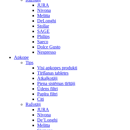
JURA
Nivona
Melitta
DeLonghi
Stollar
SAGE
Philips
Saeco
Dolce Gusto
Nespresso
Apkope
Tips
Visi apkopes produkti
Tīrīšanas tabletes
Atkaļķotāji
Piena sistēmas tīrītāji
Ūdens filtri
Papīra filtri
Citi
Ražotāji
JURA
Nivona
De’Longhi
Melitta