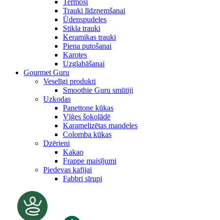
Termosi
Trauki līdzņemšanai
Ūdenspudeles
Stikla trauki
Keramikas trauki
Piena putošanai
Karotes
Uzglabāšanai
Gourmet Guru
Veselīgi produkti
Smoothie Guru smūtiji
Uzkodas
Panettone kūkas
Vīģes šokolādē
Karamelizētas mandeles
Colomba kūkas
Dzērieni
Kakao
Frappe maisījumi
Piedevas kafijai
Fabbri sīrupi