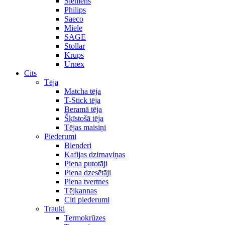
Siemens
Philips
Saeco
Miele
SAGE
Stollar
Krups
Urnex
Cits
Tēja
Matcha tēja
T-Stick tēja
Beramā tēja
Šķīstošā tēja
Tējas maisiņi
Piederumi
Blenderi
Kafijas dzirnaviņas
Piena putotāji
Piena dzesētāji
Piena tvertnes
Tējkannas
Citi piederumi
Trauki
Termokrūzes