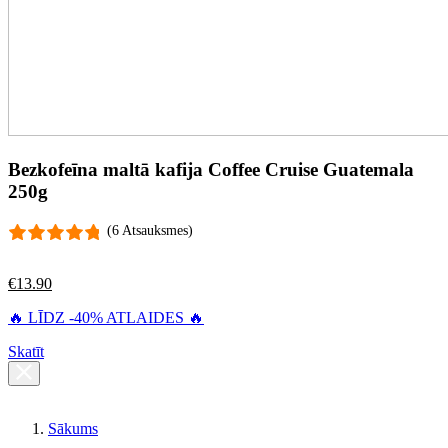
Bezkofeīna maltā kafija Coffee Cruise Guatemala
250g
(6 Atsauksmes)
€
13.90
🔥 LĪDZ -40% ATLAIDES 🔥
Skatīt
Sākums