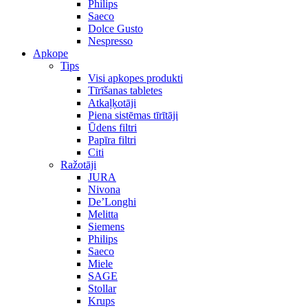
Philips
Saeco
Dolce Gusto
Nespresso
Apkope
Tips
Visi apkopes produkti
Tīrīšanas tabletes
Atkaļķotāji
Piena sistēmas tīrītāji
Ūdens filtri
Papīra filtri
Citi
Ražotāji
JURA
Nivona
De’Longhi
Melitta
Siemens
Philips
Saeco
Miele
SAGE
Stollar
Krups