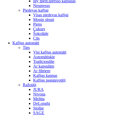
Illy IperEspresso kapsulas
Nespresso
Piedevas kafijai
Visas piedevas kafijai
Monin sīrupi
Piens
Cukurs
Šokolāde
Cits
Kafijas automāti
Tips
Visi kafijas automāti
Automātiskie
Tradicionālie
Ar kapsulām
Ar filtriem
Kafijas kannas
Kafijas pagatavotāji
Ražotāji
JURA
Nivona
Melitta
DeLonghi
Stollar
SAGE