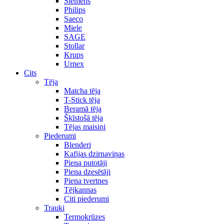
Siemens
Philips
Saeco
Miele
SAGE
Stollar
Krups
Urnex
Cits
Tēja
Matcha tēja
T-Stick tēja
Beramā tēja
Šķīstošā tēja
Tējas maisiņi
Piederumi
Blenderi
Kafijas dzirnaviņas
Piena putotāji
Piena dzesētāji
Piena tvertnes
Tējkannas
Citi piederumi
Trauki
Termokrūzes