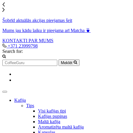
Šobrīd aktuālās akcijas pieejamas šeit
Mums jau kādu laiku ir pieejama arī Matcha 🍵
KONTAKTI
PAR MUMS
+371 23999798
Search for:
Meklēt
Kafija
Tips
Visi kafijas tipi
Kafijas pupiņas
Maltā kafija
Aromatizēta maltā kafija
Kapsulas