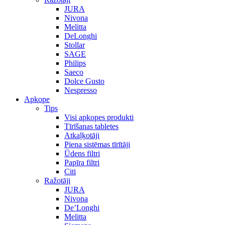
JURA
Nivona
Melitta
DeLonghi
Stollar
SAGE
Philips
Saeco
Dolce Gusto
Nespresso
Apkope
Tips
Visi apkopes produkti
Tīrīšanas tabletes
Atkaļķotāji
Piena sistēmas tīrītāji
Ūdens filtri
Papīra filtri
Citi
Ražotāji
JURA
Nivona
De’Longhi
Melitta