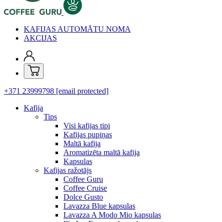
KAFIJAS AUTOMĀTU NOMA
AKCIJAS
+371 23999798
[email protected]
Kafija
Tips
Visi kafijas tipi
Kafijas pupiņas
Maltā kafija
Aromatizēta maltā kafija
Kapsulas
Kafijas ražotājs
Coffee Guru
Coffee Cruise
Dolce Gusto
Lavazza Blue kapsulas
Lavazza A Modo Mio kapsulas