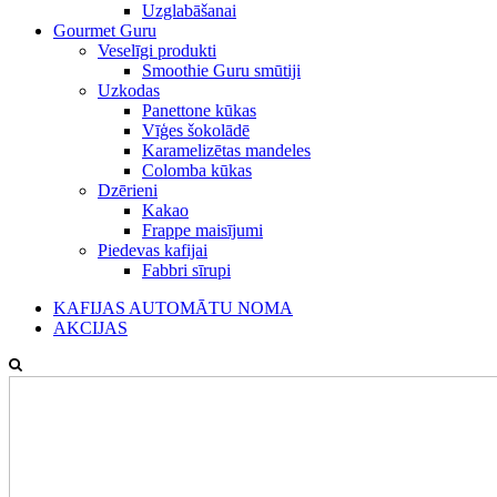
Uzglabāšanai
Gourmet Guru
Veselīgi produkti
Smoothie Guru smūtiji
Uzkodas
Panettone kūkas
Vīģes šokolādē
Karamelizētas mandeles
Colomba kūkas
Dzērieni
Kakao
Frappe maisījumi
Piedevas kafijai
Fabbri sīrupi
KAFIJAS AUTOMĀTU NOMA
AKCIJAS