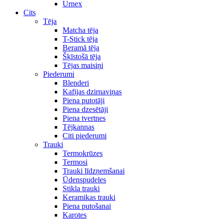
Urnex
Cits
Tēja
Matcha tēja
T-Stick tēja
Beramā tēja
Šķīstošā tēja
Tējas maisiņi
Piederumi
Blenderi
Kafijas dzirnaviņas
Piena putotāji
Piena dzesētāji
Piena tvertnes
Tējkannas
Citi piederumi
Trauki
Termokrūzes
Termosi
Trauki līdzņemšanai
Ūdenspudeles
Stikla trauki
Keramikas trauki
Piena putošanai
Karotes