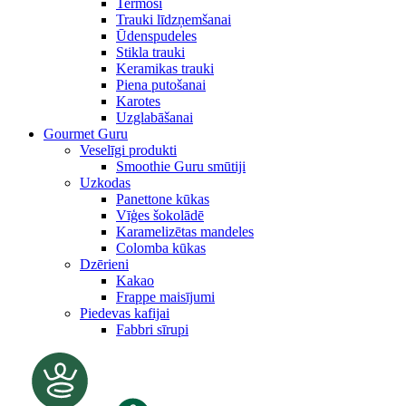
Termosi
Trauki līdzņemšanai
Ūdenspudeles
Stikla trauki
Keramikas trauki
Piena putošanai
Karotes
Uzglabāšanai
Gourmet Guru
Veselīgi produkti
Smoothie Guru smūtiji
Uzkodas
Panettone kūkas
Vīģes šokolādē
Karamelizētas mandeles
Colomba kūkas
Dzērieni
Kakao
Frappe maisījumi
Piedevas kafijai
Fabbri sīrupi