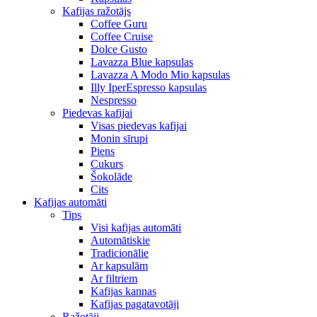
Kafijas ražotājs
Coffee Guru
Coffee Cruise
Dolce Gusto
Lavazza Blue kapsulas
Lavazza A Modo Mio kapsulas
Illy IperEspresso kapsulas
Nespresso
Piedevas kafijai
Visas piedevas kafijai
Monin sīrupi
Piens
Cukurs
Šokolāde
Cits
Kafijas automāti
Tips
Visi kafijas automāti
Automātiskie
Tradicionālie
Ar kapsulām
Ar filtriem
Kafijas kannas
Kafijas pagatavotāji
Ražotāji