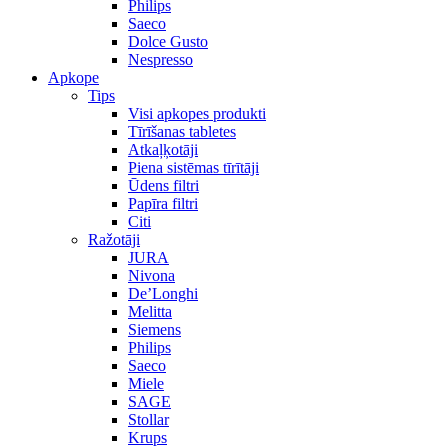
Philips
Saeco
Dolce Gusto
Nespresso
Apkope
Tips
Visi apkopes produkti
Tīrīšanas tabletes
Atkaļķotāji
Piena sistēmas tīrītāji
Ūdens filtri
Papīra filtri
Citi
Ražotāji
JURA
Nivona
De’Longhi
Melitta
Siemens
Philips
Saeco
Miele
SAGE
Stollar
Krups