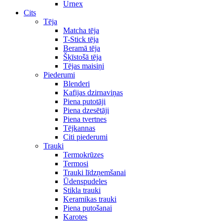
Urnex
Cits
Tēja
Matcha tēja
T-Stick tēja
Beramā tēja
Šķīstošā tēja
Tējas maisiņi
Piederumi
Blenderi
Kafijas dzirnaviņas
Piena putotāji
Piena dzesētāji
Piena tvertnes
Tējkannas
Citi piederumi
Trauki
Termokrūzes
Termosi
Trauki līdzņemšanai
Ūdenspudeles
Stikla trauki
Keramikas trauki
Piena putošanai
Karotes