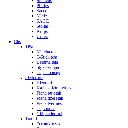
Siemens
Philips
Saeco
Miele
SAGE
Stollar
Krups
Urnex
Cits
Tēja
Matcha tēja
T-Stick tēja
Beramā tēja
Šķīstošā tēja
Tējas maisiņi
Piederumi
Blenderi
Kafijas dzirnaviņas
Piena putotāji
Piena dzesētāji
Piena tvertnes
Tējkannas
Citi piederumi
Trauki
Termokrūzes