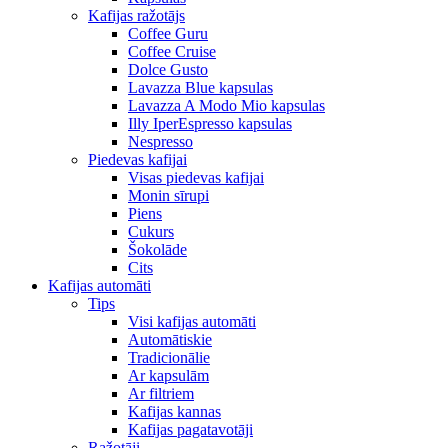
Kafijas ražotājs
Coffee Guru
Coffee Cruise
Dolce Gusto
Lavazza Blue kapsulas
Lavazza A Modo Mio kapsulas
Illy IperEspresso kapsulas
Nespresso
Piedevas kafijai
Visas piedevas kafijai
Monin sīrupi
Piens
Cukurs
Šokolāde
Cits
Kafijas automāti
Tips
Visi kafijas automāti
Automātiskie
Tradicionālie
Ar kapsulām
Ar filtriem
Kafijas kannas
Kafijas pagatavotāji
Ražotāji