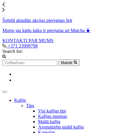
Šobrīd aktuālās akcijas pieejamas šeit
Mums jau kādu laiku ir pieejama arī Matcha 🍵
KONTAKTI
PAR MUMS
+371 23999798
Search for:
Meklēt
Kafija
Tips
Visi kafijas tipi
Kafijas pupiņas
Maltā kafija
Aromatizēta maltā kafija
Kapsulas