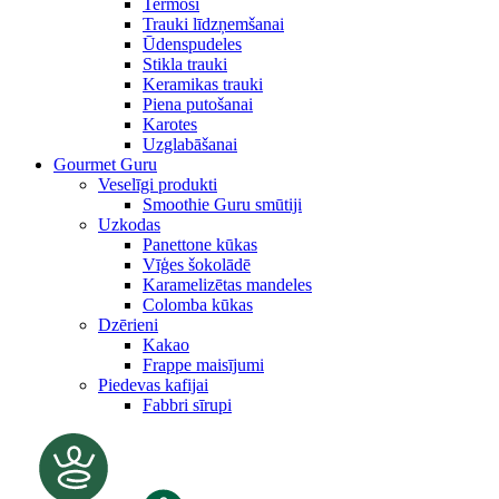
Termosi
Trauki līdzņemšanai
Ūdenspudeles
Stikla trauki
Keramikas trauki
Piena putošanai
Karotes
Uzglabāšanai
Gourmet Guru
Veselīgi produkti
Smoothie Guru smūtiji
Uzkodas
Panettone kūkas
Vīģes šokolādē
Karamelizētas mandeles
Colomba kūkas
Dzērieni
Kakao
Frappe maisījumi
Piedevas kafijai
Fabbri sīrupi