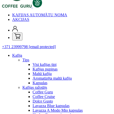
KAFIJAS AUTOMĀTU NOMA
AKCIJAS
+371 23999798
[email protected]
Kafija
Tips
Visi kafijas tipi
Kafijas pupiņas
Maltā kafija
Aromatizēta maltā kafija
Kapsulas
Kafijas ražotājs
Coffee Guru
Coffee Cruise
Dolce Gusto
Lavazza Blue kapsulas
Lavazza A Modo Mio kapsulas