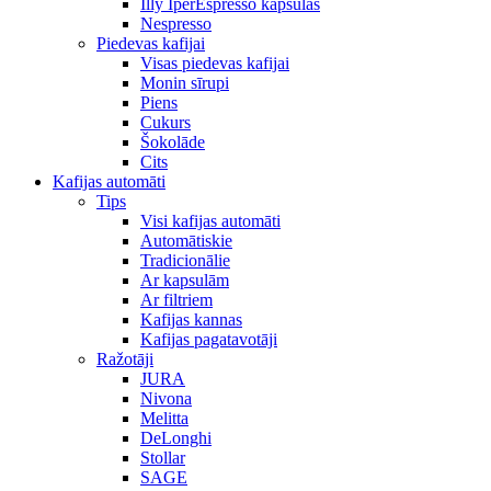
Illy IperEspresso kapsulas
Nespresso
Piedevas kafijai
Visas piedevas kafijai
Monin sīrupi
Piens
Cukurs
Šokolāde
Cits
Kafijas automāti
Tips
Visi kafijas automāti
Automātiskie
Tradicionālie
Ar kapsulām
Ar filtriem
Kafijas kannas
Kafijas pagatavotāji
Ražotāji
JURA
Nivona
Melitta
DeLonghi
Stollar
SAGE