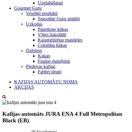
Uzglabāšanai
Gourmet Guru
Veselīgi produkti
Smoothie Guru smūtiji
Uzkodas
Panettone kūkas
Vīģes šokolādē
Karamelizētas mandeles
Colomba kūkas
Dzērieni
Kakao
Frappe maisījumi
Piedevas kafijai
Fabbri sīrupi
KAFIJAS AUTOMĀTU NOMA
AKCIJAS
Kafijas automāts JURA ENA 4 Full Metropolitan
Black (EB)
(0 Atsauksmes)