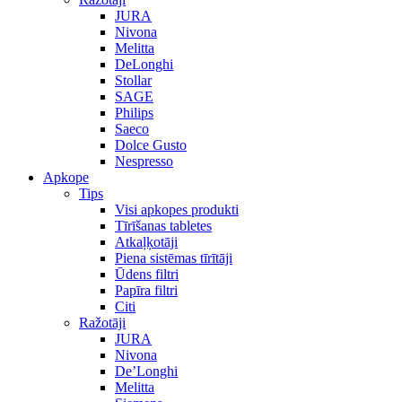
JURA
Nivona
Melitta
DeLonghi
Stollar
SAGE
Philips
Saeco
Dolce Gusto
Nespresso
Apkope
Tips
Visi apkopes produkti
Tīrīšanas tabletes
Atkaļķotāji
Piena sistēmas tīrītāji
Ūdens filtri
Papīra filtri
Citi
Ražotāji
JURA
Nivona
De’Longhi
Melitta