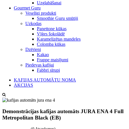
Uzglabāšanai
Gourmet Guru
Veselīgi produkti
Smoothie Guru smūtiji
Uzkodas
Panettone kūkas
Vīģes šokolādē
Karamelizētas mandeles
Colomba kūkas
Dzērieni
Kakao
Frappe maisījumi
Piedevas kafijai
Fabbri sīrupi
KAFIJAS AUTOMĀTU NOMA
AKCIJAS
Demonstrācijas kafijas automāts JURA ENA 4 Full
Metropolitan Black (EB)
(0 Atsauksmes)