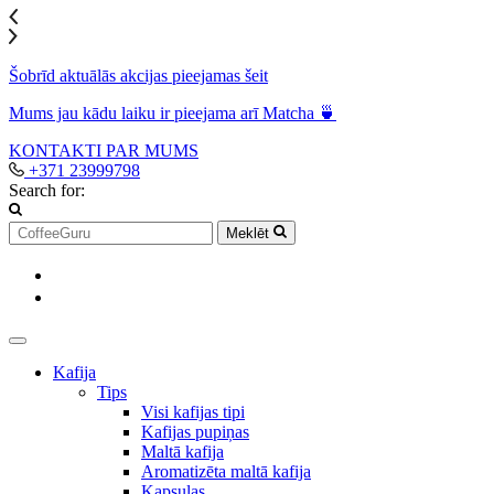
Šobrīd aktuālās akcijas pieejamas šeit
Mums jau kādu laiku ir pieejama arī Matcha 🍵
KONTAKTI
PAR MUMS
+371 23999798
Search for:
Meklēt
Kafija
Tips
Visi kafijas tipi
Kafijas pupiņas
Maltā kafija
Aromatizēta maltā kafija
Kapsulas