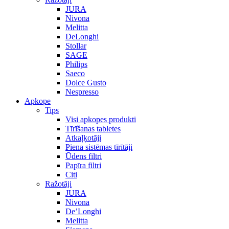
JURA
Nivona
Melitta
DeLonghi
Stollar
SAGE
Philips
Saeco
Dolce Gusto
Nespresso
Apkope
Tips
Visi apkopes produkti
Tīrīšanas tabletes
Atkaļķotāji
Piena sistēmas tīrītāji
Ūdens filtri
Papīra filtri
Citi
Ražotāji
JURA
Nivona
De’Longhi
Melitta