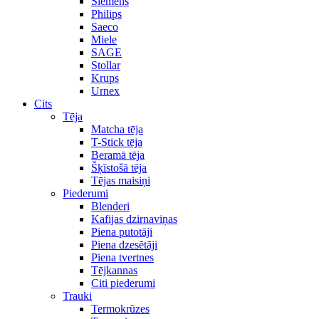
Siemens
Philips
Saeco
Miele
SAGE
Stollar
Krups
Urnex
Cits
Tēja
Matcha tēja
T-Stick tēja
Beramā tēja
Šķīstošā tēja
Tējas maisiņi
Piederumi
Blenderi
Kafijas dzirnaviņas
Piena putotāji
Piena dzesētāji
Piena tvertnes
Tējkannas
Citi piederumi
Trauki
Termokrūzes