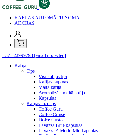
KAFIJAS AUTOMĀTU NOMA
AKCIJAS
+371 23999798
[email protected]
Kafija
Tips
Visi kafijas tipi
Kafijas pupiņas
Maltā kafija
Aromatizēta maltā kafija
Kapsulas
Kafijas ražotājs
Coffee Guru
Coffee Cruise
Dolce Gusto
Lavazza Blue kapsulas
Lavazza A Modo Mio kapsulas