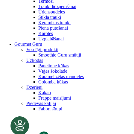
Termosi
Trauki līdzņemšanai
Ūdenspudeles
Stikla trauki
Keramikas trauki
Piena putošanai
Karotes
Uzglabāšanai
Gourmet Guru
Veselīgi produkti
Smoothie Guru smūtiji
Uzkodas
Panettone kūkas
Vīģes šokolādē
Karamelizētas mandeles
Colomba kūkas
Dzērieni
Kakao
Frappe maisījumi
Piedevas kafijai
Fabbri sīrupi