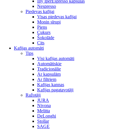
Illy IperEspresso kapsulas
Nespresso
Piedevas kafijai
Visas piedevas kafijai
Monin sīrupi
Piens
Cukurs
Šokolāde
Cits
Kafijas automāti
Tips
Visi kafijas automāti
Automātiskie
Tradicionālie
Ar kapsulām
Ar filtriem
Kafijas kannas
Kafijas pagatavotāji
Ražotāji
JURA
Nivona
Melitta
DeLonghi
Stollar
SAGE