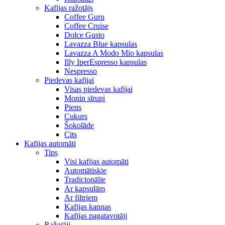
Kafijas ražotājs
Coffee Guru
Coffee Cruise
Dolce Gusto
Lavazza Blue kapsulas
Lavazza A Modo Mio kapsulas
Illy IperEspresso kapsulas
Nespresso
Piedevas kafijai
Visas piedevas kafijai
Monin sīrupi
Piens
Cukurs
Šokolāde
Cits
Kafijas automāti
Tips
Visi kafijas automāti
Automātiskie
Tradicionālie
Ar kapsulām
Ar filtriem
Kafijas kannas
Kafijas pagatavotāji
Ražotāji