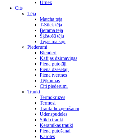
Urnex
Cits
Tēja
Matcha tēja
T-Stick tēja
Beramā tēja
Šķīstošā tēja
Tējas maisiņi
Piederumi
Blenderi
Kafijas dzirnaviņas
Piena putotāji
Piena dzesētāji
Piena tvertnes
Tējkannas
Citi piederumi
Trauki
Termokrūzes
Termosi
Trauki līdzņemšanai
Ūdenspudeles
Stikla trauki
Keramikas trauki
Piena putošanai
Karotes