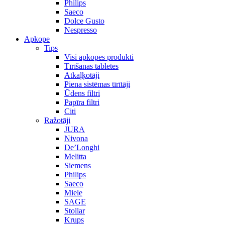
Philips
Saeco
Dolce Gusto
Nespresso
Apkope
Tips
Visi apkopes produkti
Tīrīšanas tabletes
Atkaļķotāji
Piena sistēmas tīrītāji
Ūdens filtri
Papīra filtri
Citi
Ražotāji
JURA
Nivona
De’Longhi
Melitta
Siemens
Philips
Saeco
Miele
SAGE
Stollar
Krups