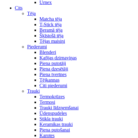
Urnex
Cits
Tēja
Matcha tēja
T-Stick tēja
Beramā tēja
Šķīstošā tēja
Tējas maisiņi
Piederumi
Blenderi
Kafijas dzirnaviņas
Piena putotāji
Piena dzesētāji
Piena tvertnes
Tējkannas
Citi piederumi
Trauki
Termokrūzes
Termosi
Trauki līdzņemšanai
Ūdenspudeles
Stikla trauki
Keramikas trauki
Piena putošanai
Karotes