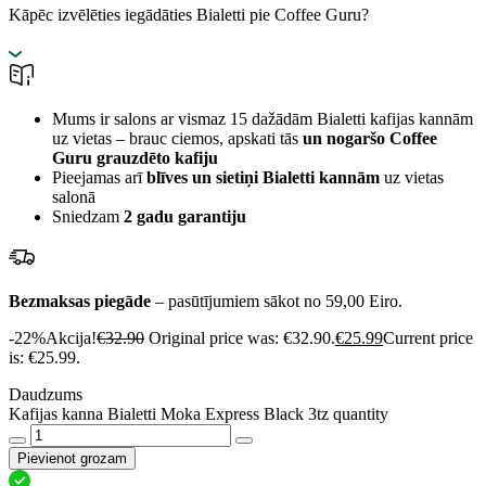
Kāpēc izvēlēties iegādāties Bialetti pie Coffee Guru?
Mums ir salons ar vismaz 15 dažādām Bialetti kafijas kannām
uz vietas – brauc ciemos, apskati tās
un nogaršo Coffee
Guru grauzdēto kafiju
Pieejamas arī
blīves un sietiņi Bialetti kannām
uz vietas
salonā
Sniedzam
2 gadu garantiju
Bezmaksas piegāde
– pasūtījumiem sākot no 59,00 Eiro.
-22%
Akcija!
€
32.90
Original price was: €32.90.
€
25.99
Current price
is: €25.99.
Daudzums
Kafijas kanna Bialetti Moka Express Black 3tz quantity
Pievienot grozam