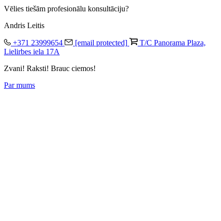
Vēlies tiešām profesionālu konsultāciju?
Andris Leitis
+371 23999654
[email protected]
T/C Panorama Plaza,
Lielirbes iela 17A
Zvani! Raksti! Brauc ciemos!
Par mums