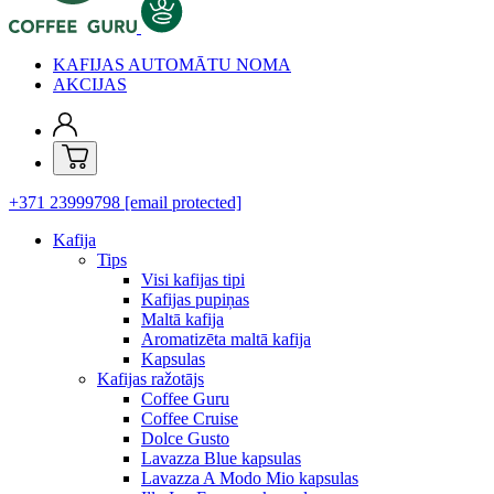
KAFIJAS AUTOMĀTU NOMA
AKCIJAS
+371 23999798
[email protected]
Kafija
Tips
Visi kafijas tipi
Kafijas pupiņas
Maltā kafija
Aromatizēta maltā kafija
Kapsulas
Kafijas ražotājs
Coffee Guru
Coffee Cruise
Dolce Gusto
Lavazza Blue kapsulas
Lavazza A Modo Mio kapsulas