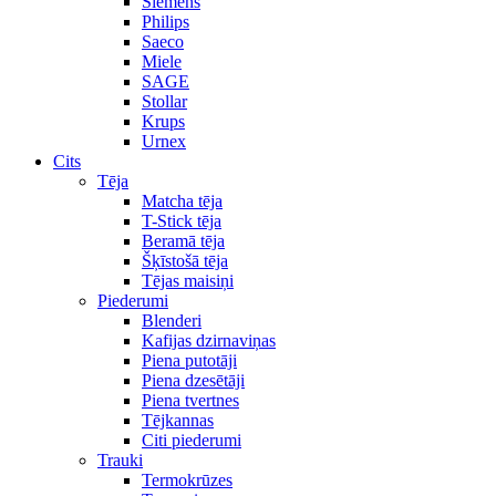
Siemens
Philips
Saeco
Miele
SAGE
Stollar
Krups
Urnex
Cits
Tēja
Matcha tēja
T-Stick tēja
Beramā tēja
Šķīstošā tēja
Tējas maisiņi
Piederumi
Blenderi
Kafijas dzirnaviņas
Piena putotāji
Piena dzesētāji
Piena tvertnes
Tējkannas
Citi piederumi
Trauki
Termokrūzes