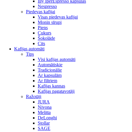
Illy IperEspresso kapsulas
Nespresso
Piedevas kafijai
Visas piedevas kafijai
Monin sīrupi
Piens
Cukurs
Šokolāde
Cits
Kafijas automāti
Tips
Visi kafijas automāti
Automātiskie
Tradicionālie
Ar kapsulām
Ar filtriem
Kafijas kannas
Kafijas pagatavotāji
Ražotāji
JURA
Nivona
Melitta
DeLonghi
Stollar
SAGE