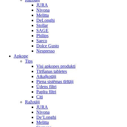
JURA
Nivona
Melitta
DeLonghi
Stollar
SAGE
Philips
Saeco
Dolce Gusto
Nespresso
Apkope
Tips
Visi apkopes produkti
Tīrīšanas tabletes
Atkaļķotāji
Piena sistēmas tīrītāji
Ūdens filtri
Papīra filtri
Citi
Ražotāji
JURA
Nivona
De’Longhi
Melitta