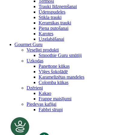
Termosi
Trauki līdzņemšanai
Ūdenspudeles
Stikla trauki
Keramikas trauki
Piena putošanai
Karotes
Uzglabāšanai
Gourmet Guru
Veselīgi produkti
Smoothie Guru smūtiji
Uzkodas
Panettone kūkas
Vīģes šokolādē
Karamelizētas mandeles
Colomba kūkas
Dzērieni
Kakao
Frappe maisījumi
Piedevas kafijai
Fabbri sīrupi