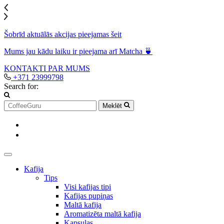
Šobrīd aktuālās akcijas pieejamas šeit
Mums jau kādu laiku ir pieejama arī Matcha 🍵
KONTAKTI
PAR MUMS
+371 23999798
Search for:
Meklēt
Kafija
Tips
Visi kafijas tipi
Kafijas pupiņas
Maltā kafija
Aromatizēta maltā kafija
Kapsulas