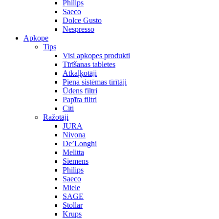
Philips
Saeco
Dolce Gusto
Nespresso
Apkope
Tips
Visi apkopes produkti
Tīrīšanas tabletes
Atkaļķotāji
Piena sistēmas tīrītāji
Ūdens filtri
Papīra filtri
Citi
Ražotāji
JURA
Nivona
De’Longhi
Melitta
Siemens
Philips
Saeco
Miele
SAGE
Stollar
Krups