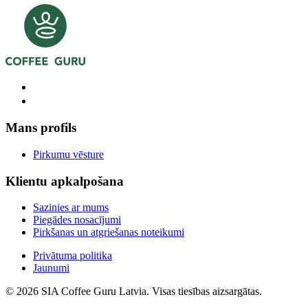
Mans profils
Pirkumu vēsture
Klientu apkalpošana
Sazinies ar mums
Piegādes nosacījumi
Pirkšanas un atgriešanas noteikumi
Privātuma politika
Jaunumi
© 2026 SIA Coffee Guru Latvia. Visas tiesības aizsargātas.