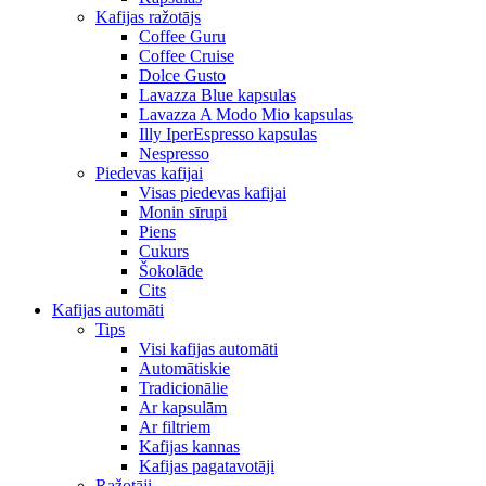
Kafijas ražotājs
Coffee Guru
Coffee Cruise
Dolce Gusto
Lavazza Blue kapsulas
Lavazza A Modo Mio kapsulas
Illy IperEspresso kapsulas
Nespresso
Piedevas kafijai
Visas piedevas kafijai
Monin sīrupi
Piens
Cukurs
Šokolāde
Cits
Kafijas automāti
Tips
Visi kafijas automāti
Automātiskie
Tradicionālie
Ar kapsulām
Ar filtriem
Kafijas kannas
Kafijas pagatavotāji
Ražotāji