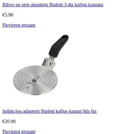
Blīves un siets alumīnija Bialetti 3-4tz kafijas kannām
€
5.90
Pievienot grozam
Indukcijas adapteris Bialetti kafijas kannai līdz 6tz
€
20.90
Pievienot grozam