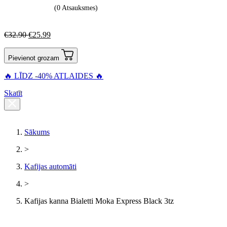
(0 Atsauksmes)
€
32.90
€
25.99
Pievienot grozam
🔥 LĪDZ -40% ATLAIDES 🔥
Skatīt
Sākums
>
Kafijas automāti
>
Kafijas kanna Bialetti Moka Express Black 3tz