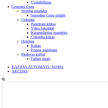
Uzglabāšanai
Gourmet Guru
Veselīgi produkti
Smoothie Guru smūtiji
Uzkodas
Panettone kūkas
Vīģes šokolādē
Karamelizētas mandeles
Colomba kūkas
Dzērieni
Kakao
Frappe maisījumi
Piedevas kafijai
Fabbri sīrupi
KAFIJAS AUTOMĀTU NOMA
AKCIJAS