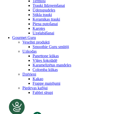
Termosi
Trauki līdzņemšanai
Ūdenspudeles
Stikla trauki
Keramikas trauki
Piena putošanai
Karotes
Uzglabāšanai
Gourmet Guru
Veselīgi produkti
Smoothie Guru smūtiji
Uzkodas
Panettone kūkas
Vīģes šokolādē
Karamelizētas mandeles
Colomba kūkas
Dzērieni
Kakao
Frappe maisījumi
Piedevas kafijai
Fabbri sīrupi