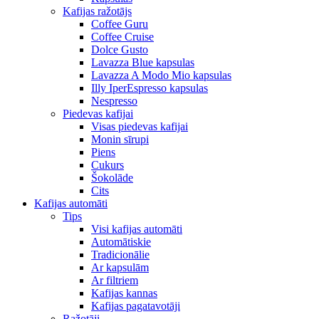
Kafijas ražotājs
Coffee Guru
Coffee Cruise
Dolce Gusto
Lavazza Blue kapsulas
Lavazza A Modo Mio kapsulas
Illy IperEspresso kapsulas
Nespresso
Piedevas kafijai
Visas piedevas kafijai
Monin sīrupi
Piens
Cukurs
Šokolāde
Cits
Kafijas automāti
Tips
Visi kafijas automāti
Automātiskie
Tradicionālie
Ar kapsulām
Ar filtriem
Kafijas kannas
Kafijas pagatavotāji
Ražotāji