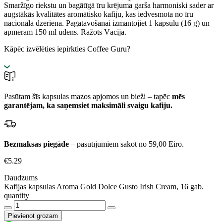
Smaržīgo riekstu un bagātīgā īru krējuma garša harmoniski sader ar
augstākās kvalitātes aromātisko kafiju, kas iedvesmota no īru
nacionālā dzēriena. Pagatavošanai izmantojiet 1 kapsulu (16 g) un
apmēram 150 ml ūdens. Ražots Vācijā.
Kāpēc izvēlēties iepirkties Coffee Guru?
Pasūtam šīs kapsulas mazos apjomos un bieži – tapēc
mēs
garantējam, ka saņemsiet maksimāli svaigu kafiju.
Bezmaksas piegāde
– pasūtījumiem sākot no 59,00 Eiro.
€
5.29
Daudzums
Kafijas kapsulas Aroma Gold Dolce Gusto Irish Cream, 16 gab.
quantity
Pievienot grozam