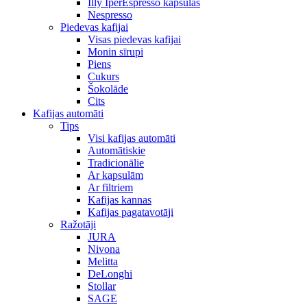
Illy IperEspresso kapsulas
Nespresso
Piedevas kafijai
Visas piedevas kafijai
Monin sīrupi
Piens
Cukurs
Šokolāde
Cits
Kafijas automāti
Tips
Visi kafijas automāti
Automātiskie
Tradicionālie
Ar kapsulām
Ar filtriem
Kafijas kannas
Kafijas pagatavotāji
Ražotāji
JURA
Nivona
Melitta
DeLonghi
Stollar
SAGE