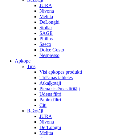
JURA
Nivona
Melitta
DeLonghi
Stollar
SAGE
Philips
Saeco
Dolce Gusto
Nespresso
Apkope
Tips
Visi apkopes produkti
Tīrīšanas tabletes
Atkaļķotāji
Piena sistēmas tīrītāji
Ūdens filtri
Papīra filtri
Citi
Ražotāji
JURA
Nivona
De’Longhi
Melitta