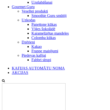
Uzglabāšanai
Gourmet Guru
Veselīgi produkti
Smoothie Guru smūtiji
Uzkodas
Panettone kūkas
Vīģes šokolādē
Karamelizētas mandeles
Colomba kūkas
Dzērieni
Kakao
Frappe maisījumi
Piedevas kafijai
Fabbri sīrupi
KAFIJAS AUTOMĀTU NOMA
AKCIJAS