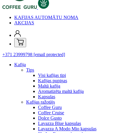
KAFIJAS AUTOMĀTU NOMA
AKCIJAS
+371 23999798
[email protected]
Kafija
Tips
Visi kafijas tipi
Kafijas pupiņas
Maltā kafija
Aromatizēta maltā kafija
Kapsulas
Kafijas ražotājs
Coffee Guru
Coffee Cruise
Dolce Gusto
Lavazza Blue kapsulas
Lavazza A Modo Mio kapsulas