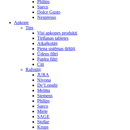
Philips
Saeco
Dolce Gusto
Nespresso
Apkope
Tips
Visi apkopes produkti
Tīrīšanas tabletes
Atkaļķotāji
Piena sistēmas tīrītāji
Ūdens filtri
Papīra filtri
Citi
Ražotāji
JURA
Nivona
De’Longhi
Melitta
Siemens
Philips
Saeco
Miele
SAGE
Stollar
Krups