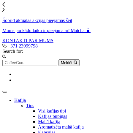
Šobrīd aktuālās akcijas pieejamas šeit
Mums jau kādu laiku ir pieejama arī Matcha 🍵
KONTAKTI
PAR MUMS
+371 23999798
Search for:
Meklēt
Kafija
Tips
Visi kafijas tipi
Kafijas pupiņas
Maltā kafija
Aromatizēta maltā kafija
Kapsulas