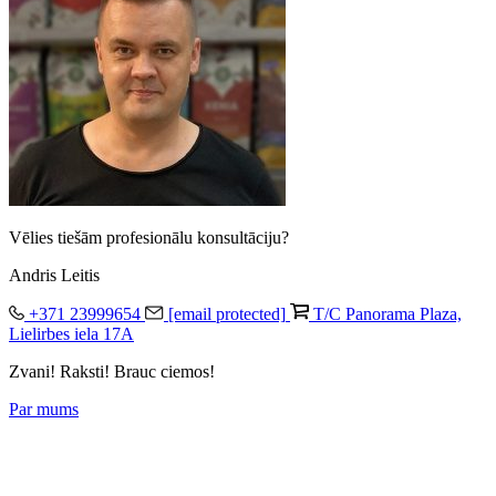
Vēlies tiešām profesionālu konsultāciju?
Andris Leitis
+371 23999654
[email protected]
T/C Panorama Plaza,
Lielirbes iela 17A
Zvani! Raksti! Brauc ciemos!
Par mums