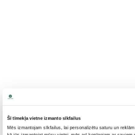
Šī tīmekļa vietne izmanto sīkfailus
Mēs izmantojam sīkfailus, lai personalizētu saturu un reklām
kā jūs izmantojat mūsu vietni, mēs arī kopīgojam ar saviem s