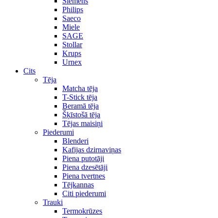
Siemens
Philips
Saeco
Miele
SAGE
Stollar
Krups
Urnex
Cits
Tēja
Matcha tēja
T-Stick tēja
Beramā tēja
Šķīstošā tēja
Tējas maisiņi
Piederumi
Blenderi
Kafijas dzirnaviņas
Piena putotāji
Piena dzesētāji
Piena tvertnes
Tējkannas
Citi piederumi
Trauki
Termokrūzes