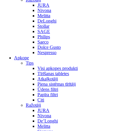
JURA
Nivona
Melitta
DeLonghi
Stollar
SAGE
Philips
Saeco
Dolce Gusto
Nespresso
Apkope
Tips
Visi apkopes produkti
Tīrīšanas tabletes
Atkaļķotāji
Piena sistēmas tīrītāji
Ūdens filtri
Papīra filtri
Citi
Ražotāji
JURA
Nivona
De’Longhi
Melitta