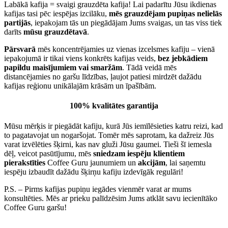
Labākā kafija = svaigi grauzdēta kafija! Lai padarītu Jūsu ikdienas
kafijas tasi pēc iespējas izcilāku,
mēs grauzdējam pupiņas nelielās
partijās
, iepakojam tās un piegādājam Jums svaigas, un tas viss tiek
darīts
mūsu grauzdētavā
.
Pārsvarā
mēs koncentrējamies uz vienas izcelsmes kafiju – vienā
iepakojumā ir tikai viens konkrēts kafijas veids,
bez jebkādiem
papildu maisījumiem vai smaržām
. Tādā veidā mēs
distancējamies no garšu līdzības, ļaujot patiesi mirdzēt dažādu
kafijas reģionu unikālajām krāsām un īpašībām.
100% kvalitātes garantija
Mūsu mērķis ir piegādāt kafiju, kurā Jūs iemīlēsieties katru reizi, kad
to pagatavojat un nogaršojat. Tomēr mēs saprotam, ka dažreiz Jūs
varat izvēlēties šķirni, kas nav gluži Jūsu gaumei. Tieši šī iemesla
dēļ, veicot pasūtījumu, mēs
sniedzam iespēju klientiem
pierakstīties
Coffee Guru jaunumiem un
akcijām
, lai saņemtu
iespēju izbaudīt dažādu šķirņu kafiju izdevīgāk regulāri!
P.S. – Pirms kafijas pupiņu iegādes vienmēr varat ar mums
konsultēties. Mēs ar prieku palīdzēsim Jums atklāt savu iecienītāko
Coffee Guru garšu!