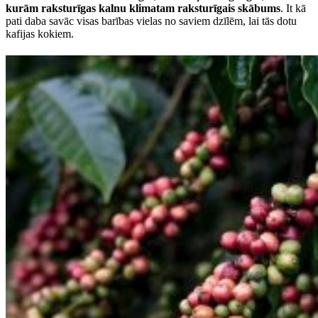
kurām raksturīgas kalnu klimatam raksturīgais skābums
. It kā
pati daba savāc visas barības vielas no saviem dzīlēm, lai tās dotu
kafijas kokiem.