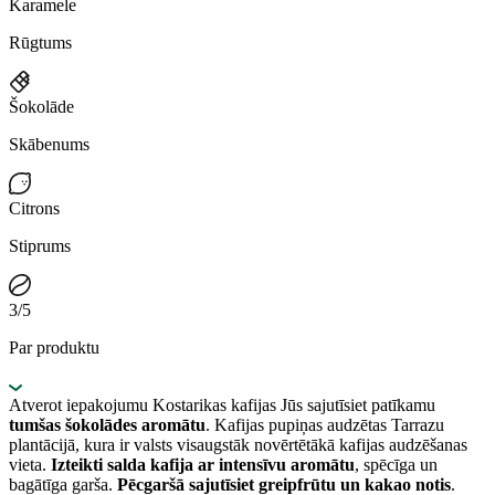
Karamele
Rūgtums
Šokolāde
Skābenums
Citrons
Stiprums
3/5
Par produktu
Atverot iepakojumu Kostarikas kafijas Jūs sajutīsiet patīkamu
tumšas šokolādes aromātu
. Kafijas pupiņas audzētas Tarrazu
plantācijā, kura ir valsts visaugstāk novērtētākā kafijas audzēšanas
vieta.
Izteikti salda kafija ar intensīvu aromātu
, spēcīga un
bagātīga garša.
Pēcgaršā sajutīsiet greipfrūtu un kakao notis
.