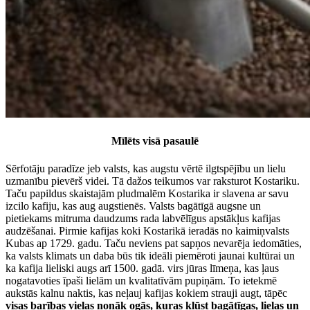
Mīlēts visā pasaulē
Sērfotāju paradīze jeb valsts, kas augstu vērtē ilgtspējību un lielu
uzmanību pievērš videi. Tā dažos teikumos var raksturot Kostariku.
Taču papildus skaistajām pludmalēm Kostarika ir slavena ar savu
izcilo kafiju, kas aug augstienēs. Valsts bagātīgā augsne un
pietiekams mitruma daudzums rada labvēlīgus apstākļus kafijas
audzēšanai. Pirmie kafijas koki Kostarikā ieradās no kaimiņvalsts
Kubas ap 1729. gadu. Taču neviens pat sapņos nevarēja iedomāties,
ka valsts klimats un daba būs tik ideāli piemēroti jaunai kultūrai un
ka kafija lieliski augs arī 1500. gadā. virs jūras līmeņa, kas ļaus
nogatavoties īpaši lielām un kvalitatīvām pupiņām. To ietekmē
aukstās kalnu naktis, kas neļauj kafijas kokiem strauji augt, tāpēc
visas barības vielas nonāk ogās, kuras kļūst bagātīgas, lielas un