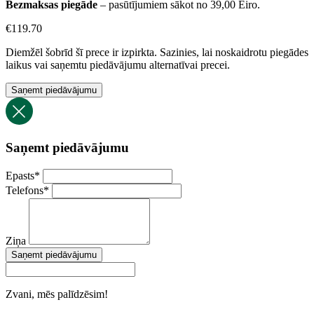
Bezmaksas piegāde
– pasūtījumiem sākot no 39,00 Eiro.
€
119.70
Diemžēl šobrīd šī prece ir izpirkta. Sazinies, lai noskaidrotu piegādes
laikus vai saņemtu piedāvājumu alternatīvai precei.
Saņemt piedāvājumu
Saņemt piedāvājumu
Epasts
*
Telefons
*
Ziņa
Saņemt piedāvājumu
Zvani, mēs palīdzēsim!