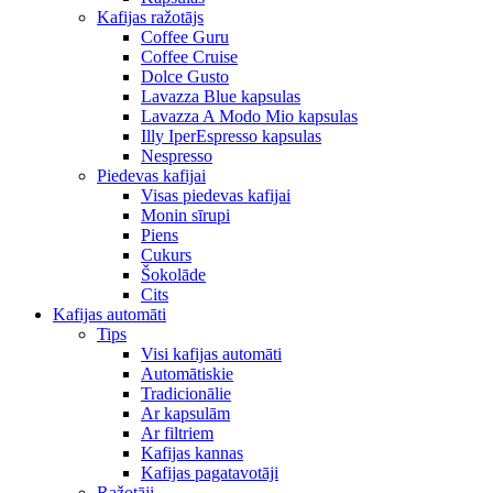
Kafijas ražotājs
Coffee Guru
Coffee Cruise
Dolce Gusto
Lavazza Blue kapsulas
Lavazza A Modo Mio kapsulas
Illy IperEspresso kapsulas
Nespresso
Piedevas kafijai
Visas piedevas kafijai
Monin sīrupi
Piens
Cukurs
Šokolāde
Cits
Kafijas automāti
Tips
Visi kafijas automāti
Automātiskie
Tradicionālie
Ar kapsulām
Ar filtriem
Kafijas kannas
Kafijas pagatavotāji
Ražotāji