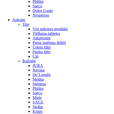
Philips
Saeco
Dolce Gusto
Nespresso
Apkope
Tips
Visi apkopes produkti
Tīrīšanas tabletes
Atkaļķotāji
Piena sistēmas tīrītāji
Ūdens filtri
Papīra filtri
Citi
Ražotāji
JURA
Nivona
De’Longhi
Melitta
Siemens
Philips
Saeco
Miele
SAGE
Stollar
Krups