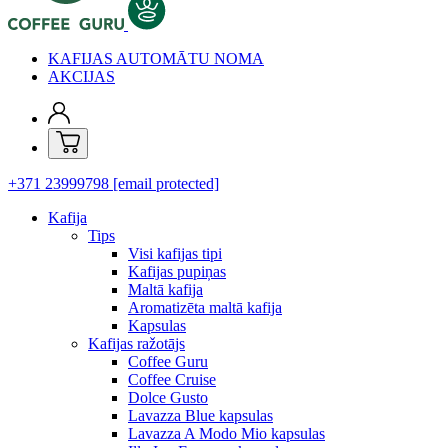
KAFIJAS AUTOMĀTU NOMA
AKCIJAS
+371 23999798
[email protected]
Kafija
Tips
Visi kafijas tipi
Kafijas pupiņas
Maltā kafija
Aromatizēta maltā kafija
Kapsulas
Kafijas ražotājs
Coffee Guru
Coffee Cruise
Dolce Gusto
Lavazza Blue kapsulas
Lavazza A Modo Mio kapsulas