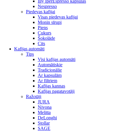
Illy IperEspresso kapsulas
Nespresso
Piedevas kafijai
Visas piedevas kafijai
Monin sīrupi
Piens
Cukurs
Šokolāde
Cits
Kafijas automāti
Tips
Visi kafijas automāti
Automātiskie
Tradicionālie
Ar kapsulām
Ar filtriem
Kafijas kannas
Kafijas pagatavotāji
Ražotāji
JURA
Nivona
Melitta
DeLonghi
Stollar
SAGE