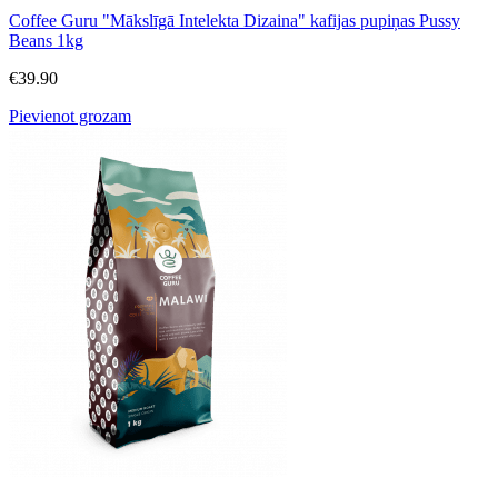
Coffee Guru "Mākslīgā Intelekta Dizaina" kafijas pupiņas Pussy
Beans 1kg
€
39.90
Pievienot grozam