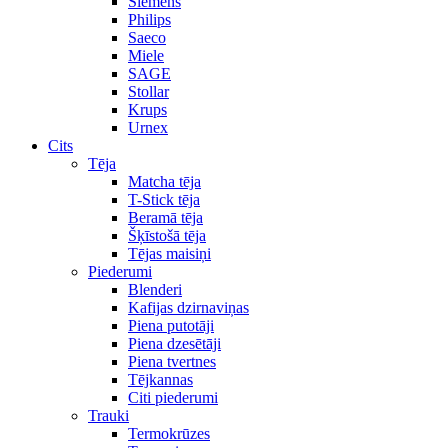
Siemens
Philips
Saeco
Miele
SAGE
Stollar
Krups
Urnex
Cits
Tēja
Matcha tēja
T-Stick tēja
Beramā tēja
Šķīstošā tēja
Tējas maisiņi
Piederumi
Blenderi
Kafijas dzirnaviņas
Piena putotāji
Piena dzesētāji
Piena tvertnes
Tējkannas
Citi piederumi
Trauki
Termokrūzes