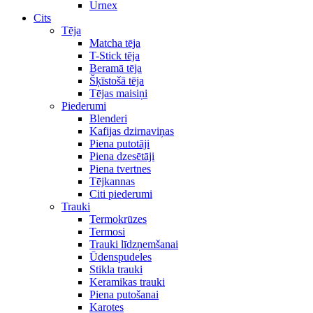
Urnex
Cits
Tēja
Matcha tēja
T-Stick tēja
Beramā tēja
Šķīstošā tēja
Tējas maisiņi
Piederumi
Blenderi
Kafijas dzirnaviņas
Piena putotāji
Piena dzesētāji
Piena tvertnes
Tējkannas
Citi piederumi
Trauki
Termokrūzes
Termosi
Trauki līdzņemšanai
Ūdenspudeles
Stikla trauki
Keramikas trauki
Piena putošanai
Karotes