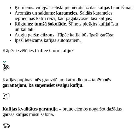
Ķermenis: vidējs. Lieliski piemērots izcilas kafijas baudīšanai;
Aromāts un saldums:
karameles
. Saldās karameles
iepriecinās katru reizi, kad pagatavosiet tasi kafijas;
Rūgtums:
tumšā šokolāde
. Šī nots piešķirs kafijai īstu
unikalitāti;
Augļu garša:
citrons
. Tāpēc kafija būs īpaši garšīga;
Īpaši ieteicams kafijas automātiem.
Kāpēc izvēlēties Coffee Guru kafiju?
Kafijas pupiņas mēs grauzdējam katru dienu – tapēc
mēs
garantējam, ka saņemsiet svaigu kafiju.
Kafijas kvalitātes garantija
– brauc ciemos nogaršot dažādas
garšas kafijas mūsu salonā.