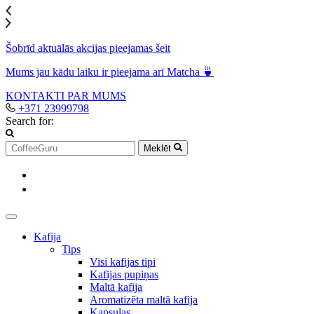
Šobrīd aktuālās akcijas pieejamas šeit
Mums jau kādu laiku ir pieejama arī Matcha 🍵
KONTAKTI
PAR MUMS
+371 23999798
Search for:
Meklēt
Kafija
Tips
Visi kafijas tipi
Kafijas pupiņas
Maltā kafija
Aromatizēta maltā kafija
Kapsulas