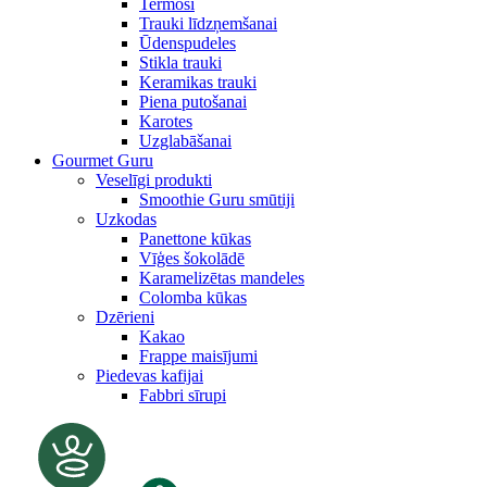
Termosi
Trauki līdzņemšanai
Ūdenspudeles
Stikla trauki
Keramikas trauki
Piena putošanai
Karotes
Uzglabāšanai
Gourmet Guru
Veselīgi produkti
Smoothie Guru smūtiji
Uzkodas
Panettone kūkas
Vīģes šokolādē
Karamelizētas mandeles
Colomba kūkas
Dzērieni
Kakao
Frappe maisījumi
Piedevas kafijai
Fabbri sīrupi