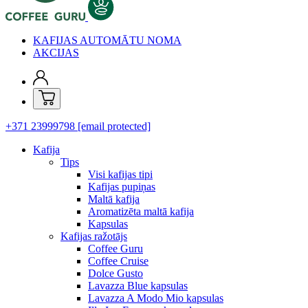
KAFIJAS AUTOMĀTU NOMA
AKCIJAS
+371 23999798
[email protected]
Kafija
Tips
Visi kafijas tipi
Kafijas pupiņas
Maltā kafija
Aromatizēta maltā kafija
Kapsulas
Kafijas ražotājs
Coffee Guru
Coffee Cruise
Dolce Gusto
Lavazza Blue kapsulas
Lavazza A Modo Mio kapsulas