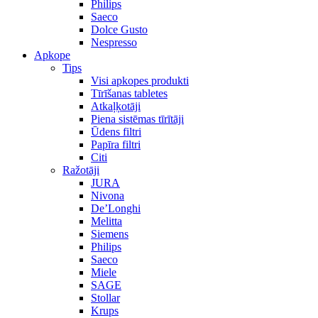
Philips
Saeco
Dolce Gusto
Nespresso
Apkope
Tips
Visi apkopes produkti
Tīrīšanas tabletes
Atkaļķotāji
Piena sistēmas tīrītāji
Ūdens filtri
Papīra filtri
Citi
Ražotāji
JURA
Nivona
De’Longhi
Melitta
Siemens
Philips
Saeco
Miele
SAGE
Stollar
Krups