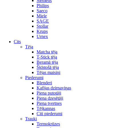
Siemens
Philips
Saeco
Miele
SAGE
Stollar
Krups
Urnex
Cits
Tēja
Matcha tēja
T-Stick tēja
Beramā tēja
Šķīstošā tēja
Tējas maisiņi
Piederumi
Blenderi
Kafijas dzirnaviņas
Piena putotāji
Piena dzesētāji
Piena tvertnes
Tējkannas
Citi piederumi
Trauki
Termokrūzes