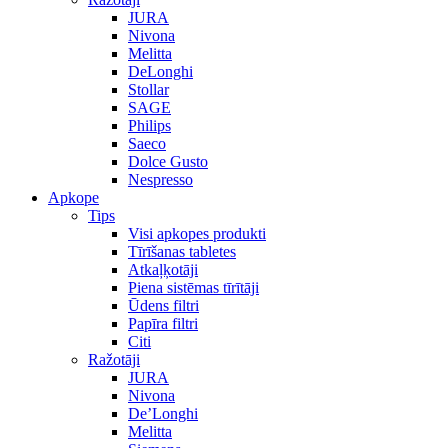
JURA
Nivona
Melitta
DeLonghi
Stollar
SAGE
Philips
Saeco
Dolce Gusto
Nespresso
Apkope
Tips
Visi apkopes produkti
Tīrīšanas tabletes
Atkaļķotāji
Piena sistēmas tīrītāji
Ūdens filtri
Papīra filtri
Citi
Ražotāji
JURA
Nivona
De’Longhi
Melitta