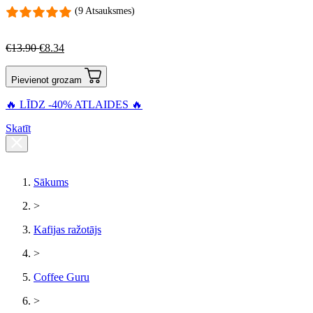
(9 Atsauksmes)
€
13.90
€
8.34
Pievienot grozam
🔥 LĪDZ -40% ATLAIDES 🔥
Skatīt
Sākums
>
Kafijas ražotājs
>
Coffee Guru
>