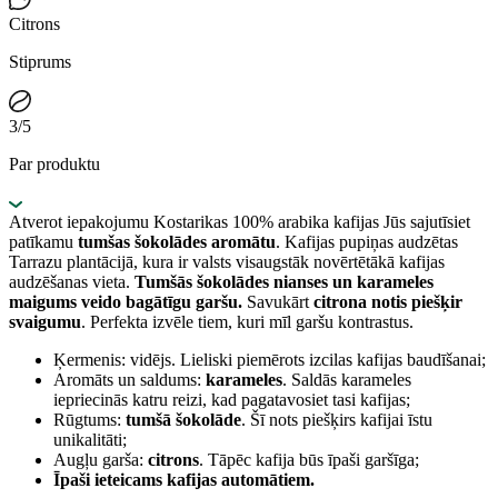
Citrons
Stiprums
3/5
Par produktu
Atverot iepakojumu Kostarikas 100% arabika kafijas Jūs sajutīsiet
patīkamu
tumšas šokolādes aromātu
. Kafijas pupiņas audzētas
Tarrazu plantācijā, kura ir valsts visaugstāk novērtētākā kafijas
audzēšanas vieta.
Tumšās šokolādes nianses un karameles
maigums veido bagātīgu garšu.
Savukārt
citrona notis piešķir
svaigumu
. Perfekta izvēle tiem, kuri mīl garšu kontrastus.
Ķermenis: vidējs. Lieliski piemērots izcilas kafijas baudīšanai;
Aromāts un saldums:
karameles
. Saldās karameles
iepriecinās katru reizi, kad pagatavosiet tasi kafijas;
Rūgtums:
tumšā šokolāde
. Šī nots piešķirs kafijai īstu
unikalitāti;
Augļu garša:
citrons
. Tāpēc kafija būs īpaši garšīga;
Īpaši ieteicams kafijas automātiem.