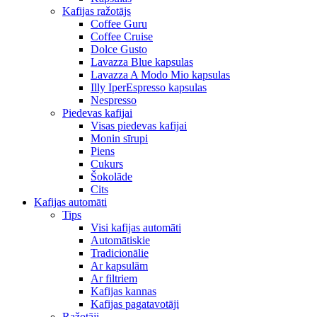
Kafijas ražotājs
Coffee Guru
Coffee Cruise
Dolce Gusto
Lavazza Blue kapsulas
Lavazza A Modo Mio kapsulas
Illy IperEspresso kapsulas
Nespresso
Piedevas kafijai
Visas piedevas kafijai
Monin sīrupi
Piens
Cukurs
Šokolāde
Cits
Kafijas automāti
Tips
Visi kafijas automāti
Automātiskie
Tradicionālie
Ar kapsulām
Ar filtriem
Kafijas kannas
Kafijas pagatavotāji
Ražotāji