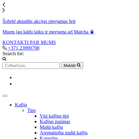
Šobrīd aktuālās akcijas pieejamas šeit
Mums jau kādu laiku ir pieejama arī Matcha 🍵
KONTAKTI
PAR MUMS
+371 23999798
Search for:
Meklēt
Kafija
Tips
Visi kafijas tipi
Kafijas pupiņas
Maltā kafija
Aromatizēta maltā kafija
Kapsulas