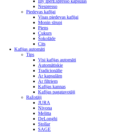
Illy IperEspresso kapsulas
Nespresso
Piedevas kafijai
Visas piedevas kafijai
Monin sīrupi
Piens
Cukurs
Šokolāde
Cits
Kafijas automāti
Tips
Visi kafijas automāti
Automātiskie
Tradicionālie
Ar kapsulām
Ar filtriem
Kafijas kannas
Kafijas pagatavotāji
Ražotāji
JURA
Nivona
Melitta
DeLonghi
Stollar
SAGE