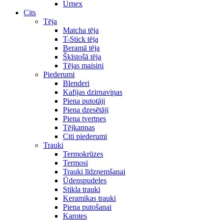
Urnex
Cits
Tēja
Matcha tēja
T-Stick tēja
Beramā tēja
Šķīstošā tēja
Tējas maisiņi
Piederumi
Blenderi
Kafijas dzirnaviņas
Piena putotāji
Piena dzesētāji
Piena tvertnes
Tējkannas
Citi piederumi
Trauki
Termokrūzes
Termosi
Trauki līdzņemšanai
Ūdenspudeles
Stikla trauki
Keramikas trauki
Piena putošanai
Karotes