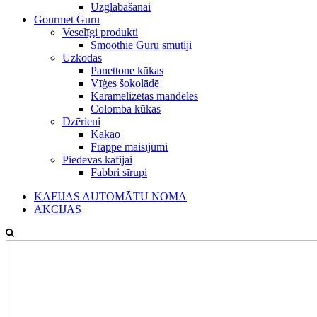
Uzglabāšanai
Gourmet Guru
Veselīgi produkti
Smoothie Guru smūtiji
Uzkodas
Panettone kūkas
Vīģes šokolādē
Karamelizētas mandeles
Colomba kūkas
Dzērieni
Kakao
Frappe maisījumi
Piedevas kafijai
Fabbri sīrupi
KAFIJAS AUTOMĀTU NOMA
AKCIJAS