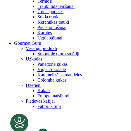
Termosi
Trauki līdzņemšanai
Ūdenspudeles
Stikla trauki
Keramikas trauki
Piena putošanai
Karotes
Uzglabāšanai
Gourmet Guru
Veselīgi produkti
Smoothie Guru smūtiji
Uzkodas
Panettone kūkas
Vīģes šokolādē
Karamelizētas mandeles
Colomba kūkas
Dzērieni
Kakao
Frappe maisījumi
Piedevas kafijai
Fabbri sīrupi