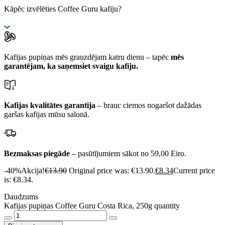
Kāpēc izvēlēties Coffee Guru kafiju?
Kafijas pupiņas mēs grauzdējam katru dienu – tapēc
mēs
garantējam, ka saņemsiet svaigu kafiju.
Kafijas kvalitātes garantija
– brauc ciemos nogaršot dažādas
garšas kafijas mūsu salonā.
Bezmaksas piegāde
– pasūtījumiem sākot no 59,00 Eiro.
-40%
Akcija!
€
13.90
Original price was: €13.90.
€
8.34
Current price
is: €8.34.
Daudzums
Kafijas pupiņas Coffee Guru Costa Rica, 250g quantity