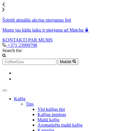
Šobrīd aktuālās akcijas pieejamas šeit
Mums jau kādu laiku ir pieejama arī Matcha 🍵
KONTAKTI
PAR MUMS
+371 23999798
Search for:
Meklēt
Kafija
Tips
Visi kafijas tipi
Kafijas pupiņas
Maltā kafija
Aromatizēta maltā kafija
Kapsulas