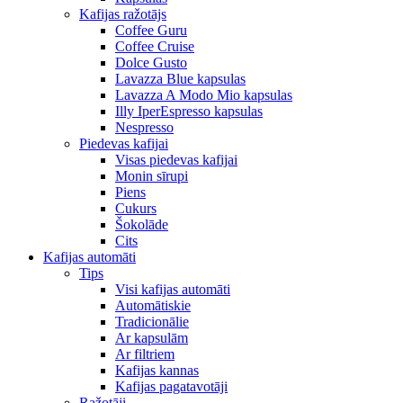
Kafijas ražotājs
Coffee Guru
Coffee Cruise
Dolce Gusto
Lavazza Blue kapsulas
Lavazza A Modo Mio kapsulas
Illy IperEspresso kapsulas
Nespresso
Piedevas kafijai
Visas piedevas kafijai
Monin sīrupi
Piens
Cukurs
Šokolāde
Cits
Kafijas automāti
Tips
Visi kafijas automāti
Automātiskie
Tradicionālie
Ar kapsulām
Ar filtriem
Kafijas kannas
Kafijas pagatavotāji
Ražotāji