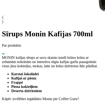
Sīrups Monin Kafijas 700ml
Par produktu
MONIN kafijas sīrups ar savu skaisto tumši brūno krāsu ar
zeltainām nokrāsām un intensīvu rūgtu kafijas garšu paaugstinās
visus jūsu kokteiļus, mokas, latte un ledus dzērienus līdz pilnībai.
Karstai šokolādei
Kafijai ar pienu
Frappé
Piena kokteiļiem
Deserta dzērieniem
Kāpēc izvēlēties iegādāties Monin pie Coffee Guru?