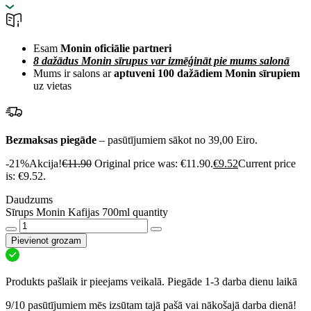
Esam
Monin oficiālie partneri
8 dažādus Monin sīrupus var izmēģināt pie mums salonā
Mums ir salons ar
aptuveni 100 dažādiem Monin sīrupiem
uz vietas
Bezmaksas piegāde
– pasūtījumiem sākot no 39,00 Eiro.
-21%
Akcija!
€
11.90
Original price was: €11.90.
€
9.52
Current price
is: €9.52.
Daudzums
Sīrups Monin Kafijas 700ml quantity
Pievienot grozam
Produkts pašlaik ir pieejams veikalā. Piegāde 1-3 darba dienu laikā
9/10 pasūtījumiem mēs izsūtam tajā pašā vai nākošajā darba dienā!