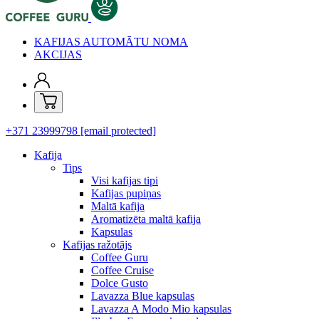
KAFIJAS AUTOMĀTU NOMA
AKCIJAS
+371 23999798
[email protected]
Kafija
Tips
Visi kafijas tipi
Kafijas pupiņas
Maltā kafija
Aromatizēta maltā kafija
Kapsulas
Kafijas ražotājs
Coffee Guru
Coffee Cruise
Dolce Gusto
Lavazza Blue kapsulas
Lavazza A Modo Mio kapsulas