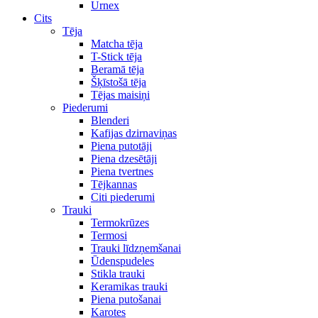
Urnex
Cits
Tēja
Matcha tēja
T-Stick tēja
Beramā tēja
Šķīstošā tēja
Tējas maisiņi
Piederumi
Blenderi
Kafijas dzirnaviņas
Piena putotāji
Piena dzesētāji
Piena tvertnes
Tējkannas
Citi piederumi
Trauki
Termokrūzes
Termosi
Trauki līdzņemšanai
Ūdenspudeles
Stikla trauki
Keramikas trauki
Piena putošanai
Karotes