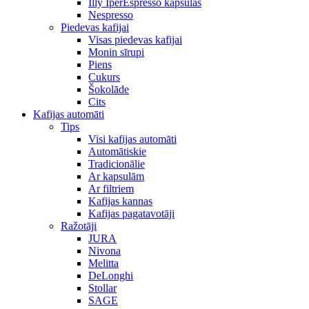
Illy IperEspresso kapsulas
Nespresso
Piedevas kafijai
Visas piedevas kafijai
Monin sīrupi
Piens
Cukurs
Šokolāde
Cits
Kafijas automāti
Tips
Visi kafijas automāti
Automātiskie
Tradicionālie
Ar kapsulām
Ar filtriem
Kafijas kannas
Kafijas pagatavotāji
Ražotāji
JURA
Nivona
Melitta
DeLonghi
Stollar
SAGE