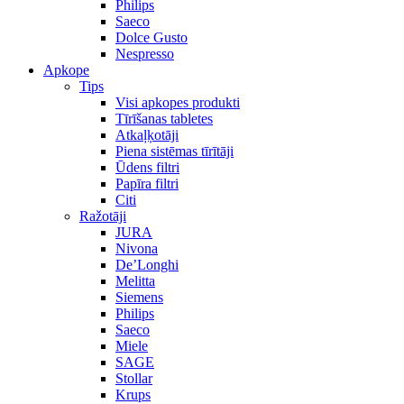
Philips
Saeco
Dolce Gusto
Nespresso
Apkope
Tips
Visi apkopes produkti
Tīrīšanas tabletes
Atkaļķotāji
Piena sistēmas tīrītāji
Ūdens filtri
Papīra filtri
Citi
Ražotāji
JURA
Nivona
De’Longhi
Melitta
Siemens
Philips
Saeco
Miele
SAGE
Stollar
Krups