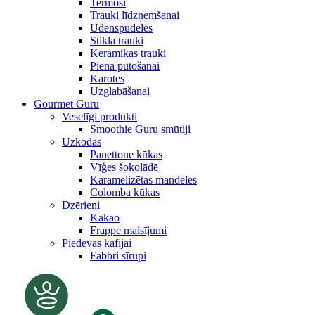
Termosi
Trauki līdzņemšanai
Ūdenspudeles
Stikla trauki
Keramikas trauki
Piena putošanai
Karotes
Uzglabāšanai
Gourmet Guru
Veselīgi produkti
Smoothie Guru smūtiji
Uzkodas
Panettone kūkas
Vīģes šokolādē
Karamelizētas mandeles
Colomba kūkas
Dzērieni
Kakao
Frappe maisījumi
Piedevas kafijai
Fabbri sīrupi