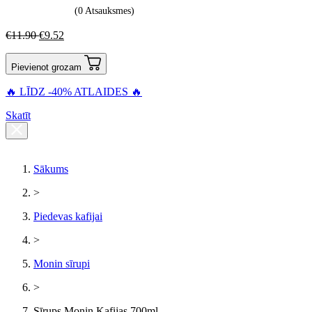
(0 Atsauksmes)
€
11.90
€
9.52
Pievienot grozam
🔥 LĪDZ -40% ATLAIDES 🔥
Skatīt
Sākums
>
Piedevas kafijai
>
Monin sīrupi
>
Sīrups Monin Kafijas 700ml