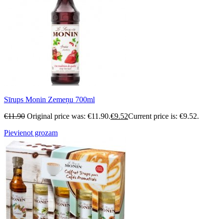
Sīrups Monin Zemeņu 700ml
€
11.90
Original price was: €11.90.
€
9.52
Current price is: €9.52.
Pievienot grozam