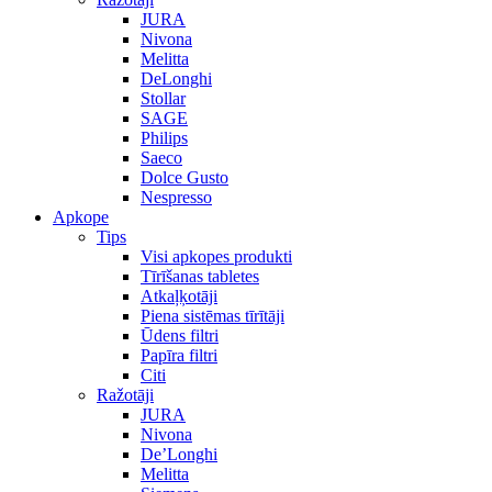
JURA
Nivona
Melitta
DeLonghi
Stollar
SAGE
Philips
Saeco
Dolce Gusto
Nespresso
Apkope
Tips
Visi apkopes produkti
Tīrīšanas tabletes
Atkaļķotāji
Piena sistēmas tīrītāji
Ūdens filtri
Papīra filtri
Citi
Ražotāji
JURA
Nivona
De’Longhi
Melitta