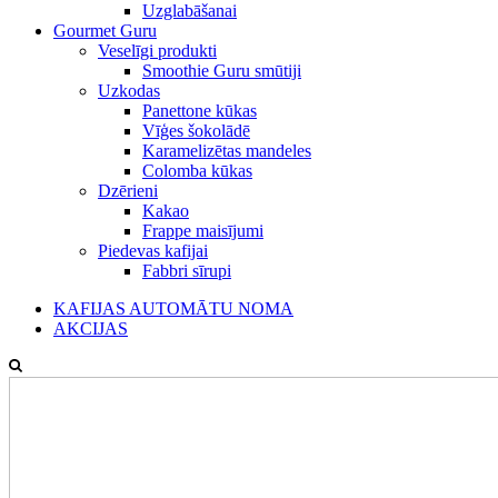
Uzglabāšanai
Gourmet Guru
Veselīgi produkti
Smoothie Guru smūtiji
Uzkodas
Panettone kūkas
Vīģes šokolādē
Karamelizētas mandeles
Colomba kūkas
Dzērieni
Kakao
Frappe maisījumi
Piedevas kafijai
Fabbri sīrupi
KAFIJAS AUTOMĀTU NOMA
AKCIJAS