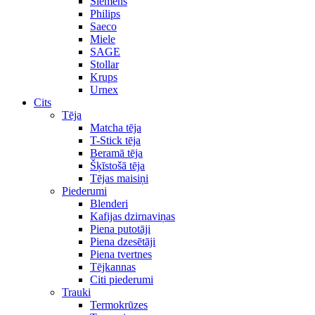
Siemens
Philips
Saeco
Miele
SAGE
Stollar
Krups
Urnex
Cits
Tēja
Matcha tēja
T-Stick tēja
Beramā tēja
Šķīstošā tēja
Tējas maisiņi
Piederumi
Blenderi
Kafijas dzirnaviņas
Piena putotāji
Piena dzesētāji
Piena tvertnes
Tējkannas
Citi piederumi
Trauki
Termokrūzes