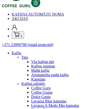
KAFIJAS AUTOMĀTU NOMA
AKCIJAS
1
+371 23999798
[email protected]
Kafija
Tips
Visi kafijas tipi
Kafijas pupiņas
Maltā kafija
Aromatizēta maltā kafija
Kapsulas
Kafijas ražotājs
Coffee Guru
Coffee Cruise
Dolce Gusto
Lavazza Blue kapsulas
Lavazza A Modo Mio kapsulas