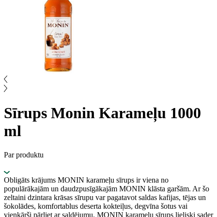
Sīrups Monin Karameļu 1000
ml
Par produktu
Obligāts krājums MONIN karameļu sīrups ir viena no
populārākajām un daudzpusīgākajām MONIN klāsta garšām. Ar šo
zeltaini dzintara krāsas sīrupu var pagatavot saldas kafijas, tējas un
šokolādes, komfortablus deserta kokteiļus, degvīna šotus vai
vienkārši pārliet ar saldējumu. MONIN karameļu sīrups lieliski sader