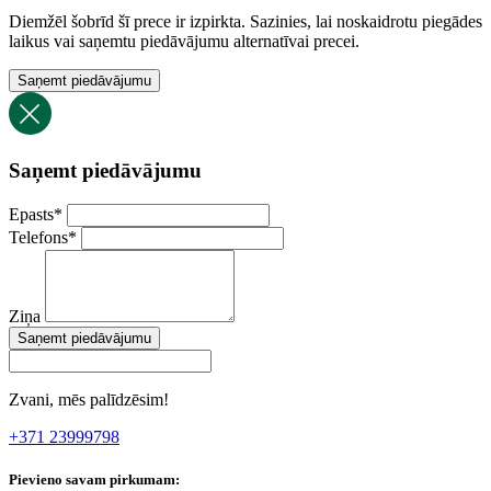
Diemžēl šobrīd šī prece ir izpirkta. Sazinies, lai noskaidrotu piegādes
laikus vai saņemtu piedāvājumu alternatīvai precei.
Saņemt piedāvājumu
Saņemt piedāvājumu
Epasts
*
Telefons
*
Ziņa
Saņemt piedāvājumu
Zvani, mēs palīdzēsim!
+371 23999798
Pievieno savam pirkumam: