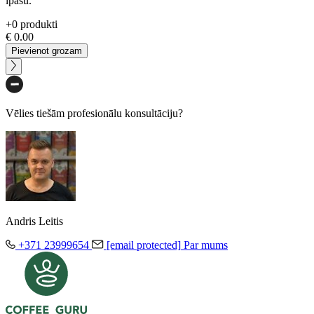
īpašu.
+
0
produkti
€
0.00
Pievienot grozam
Vēlies tiešām profesionālu konsultāciju?
Andris Leitis
+371 23999654
[email protected]
Par mums