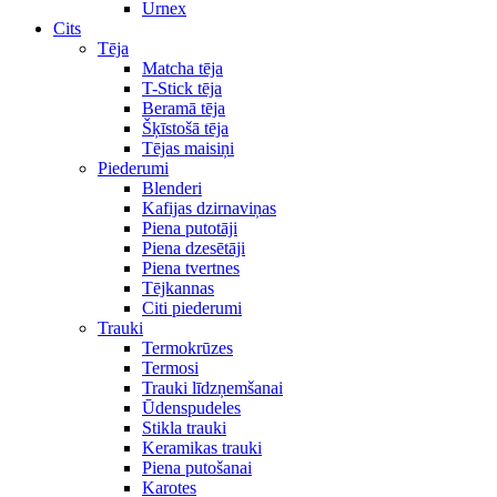
Urnex
Cits
Tēja
Matcha tēja
T-Stick tēja
Beramā tēja
Šķīstošā tēja
Tējas maisiņi
Piederumi
Blenderi
Kafijas dzirnaviņas
Piena putotāji
Piena dzesētāji
Piena tvertnes
Tējkannas
Citi piederumi
Trauki
Termokrūzes
Termosi
Trauki līdzņemšanai
Ūdenspudeles
Stikla trauki
Keramikas trauki
Piena putošanai
Karotes