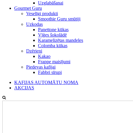
Uzglabāšanai
Gourmet Guru
Veselīgi produkti
Smoothie Guru smūtiji
Uzkodas
Panettone kūkas
Vīģes šokolādē
Karamelizētas mandeles
Colomba kūkas
Dzērieni
Kakao
Frappe maisījumi
Piedevas kafijai
Fabbri sīrupi
KAFIJAS AUTOMĀTU NOMA
AKCIJAS