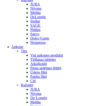
JURA
Nivona
Melitta
DeLonghi
Stollar
SAGE
Philips
Saeco
Dolce Gusto
Nespresso
Apkope
Tips
Visi apkopes produkti
Tīrīšanas tabletes
Atkaļķotāji
Piena sistēmas tīrītāji
Ūdens filtri
Papīra filtri
Citi
Ražotāji
JURA
Nivona
De’Longhi
Melitta