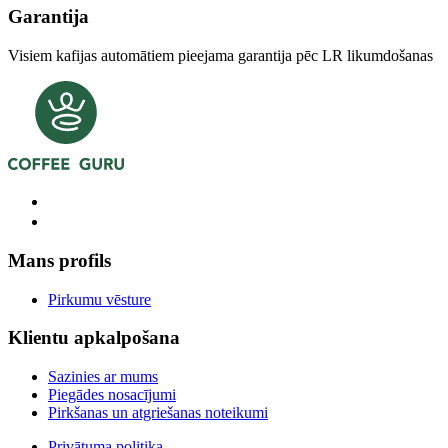
Garantija
Visiem kafijas automātiem pieejama garantija pēc LR likumdošanas
Mans profils
Pirkumu vēsture
Klientu apkalpošana
Sazinies ar mums
Piegādes nosacījumi
Pirkšanas un atgriešanas noteikumi
Privātuma politika