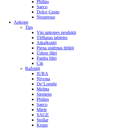
Philips
Saeco
Dolce Gusto
Nespresso
Apkope
Tips
Visi apkopes produkti
Tīrīšanas tabletes
Atkaļķotāji
Piena sistēmas tīrītāji
Ūdens filtri
Papīra filtri
Citi
Ražotāji
JURA
Nivona
De’Longhi
Melitta
Siemens
Philips
Saeco
Miele
SAGE
Stollar
Krups