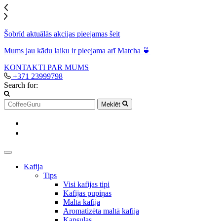
Šobrīd aktuālās akcijas pieejamas šeit
Mums jau kādu laiku ir pieejama arī Matcha 🍵
KONTAKTI
PAR MUMS
+371 23999798
Search for:
Meklēt
Kafija
Tips
Visi kafijas tipi
Kafijas pupiņas
Maltā kafija
Aromatizēta maltā kafija
Kapsulas