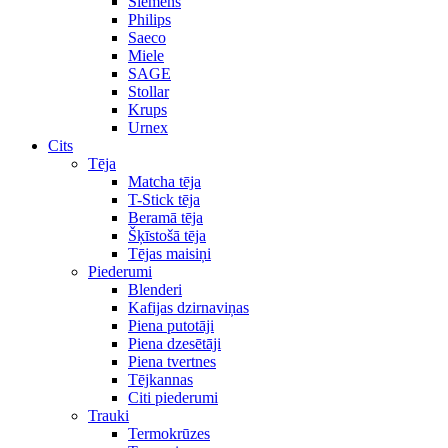
Siemens
Philips
Saeco
Miele
SAGE
Stollar
Krups
Urnex
Cits
Tēja
Matcha tēja
T-Stick tēja
Beramā tēja
Šķīstošā tēja
Tējas maisiņi
Piederumi
Blenderi
Kafijas dzirnaviņas
Piena putotāji
Piena dzesētāji
Piena tvertnes
Tējkannas
Citi piederumi
Trauki
Termokrūzes