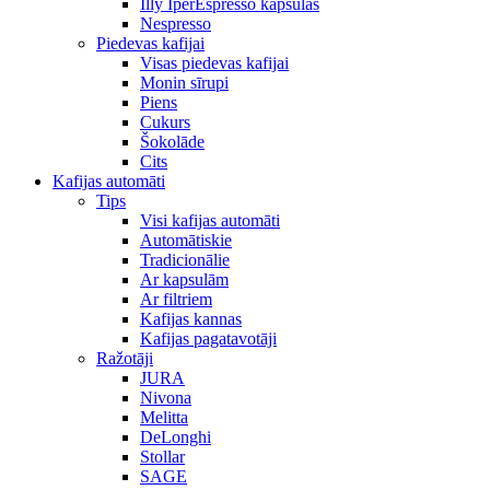
Illy IperEspresso kapsulas
Nespresso
Piedevas kafijai
Visas piedevas kafijai
Monin sīrupi
Piens
Cukurs
Šokolāde
Cits
Kafijas automāti
Tips
Visi kafijas automāti
Automātiskie
Tradicionālie
Ar kapsulām
Ar filtriem
Kafijas kannas
Kafijas pagatavotāji
Ražotāji
JURA
Nivona
Melitta
DeLonghi
Stollar
SAGE