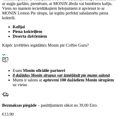
ar augļu garšām, piemēram, ar MONIN ābolu vai bumbieru kafiju.
Viens no maniem iecienītākajiem lietojumiem ir apvienot to ar
MONIN Lemon Pie sīrupu, lai iegūtu perfekti sabalansētu piena
kokteili.
Kafijai
Piena kokteiļiem
Deserta dzērieniem
Kāpēc izvēlēties iegādāties Monin pie Coffee Guru?
Esam
Monin oficiālie partneri
8 dažādus Monin sīrupus var izmēģināt pie mums salonā
Mums ir salons ar
aptuveni 100 dažādiem Monin sīrupiem
uz vietas
Bezmaksas piegāde
– pasūtījumiem sākot no 39,00 Eiro.
€
13.90