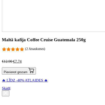
Maltā kafija Coffee Cruise Guatemala 250g
(2 Atsauksmes)
€
12.90
€
7.74
Pievienot grozam
🔥 LĪDZ -40% ATLAIDES 🔥
Skatīt