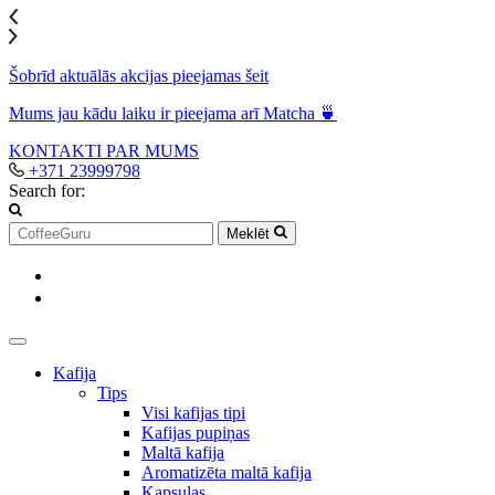
Šobrīd aktuālās akcijas pieejamas šeit
Mums jau kādu laiku ir pieejama arī Matcha 🍵
KONTAKTI
PAR MUMS
+371 23999798
Search for:
Meklēt
Kafija
Tips
Visi kafijas tipi
Kafijas pupiņas
Maltā kafija
Aromatizēta maltā kafija
Kapsulas