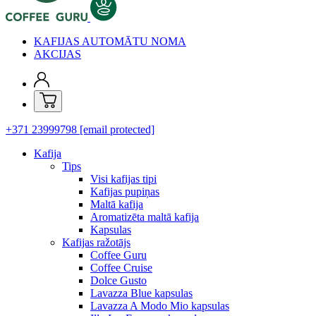
KAFIJAS AUTOMĀTU NOMA
AKCIJAS
+371 23999798
[email protected]
Kafija
Tips
Visi kafijas tipi
Kafijas pupiņas
Maltā kafija
Aromatizēta maltā kafija
Kapsulas
Kafijas ražotājs
Coffee Guru
Coffee Cruise
Dolce Gusto
Lavazza Blue kapsulas
Lavazza A Modo Mio kapsulas