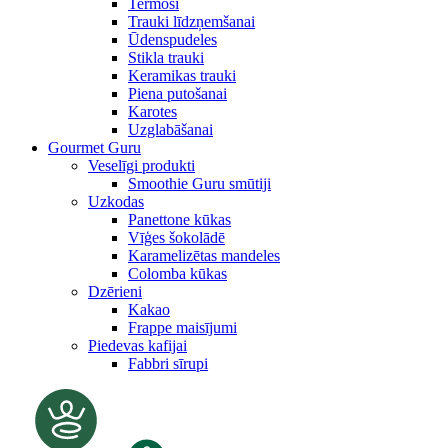
Termosi
Trauki līdzņemšanai
Ūdenspudeles
Stikla trauki
Keramikas trauki
Piena putošanai
Karotes
Uzglabāšanai
Gourmet Guru
Veselīgi produkti
Smoothie Guru smūtiji
Uzkodas
Panettone kūkas
Vīģes šokolādē
Karamelizētas mandeles
Colomba kūkas
Dzērieni
Kakao
Frappe maisījumi
Piedevas kafijai
Fabbri sīrupi