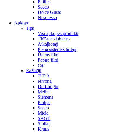
Philips
Saeco
Dolce Gusto
Nespresso
Apkope
Tips
Visi apkopes produkti
Tīrīšanas tabletes
Atkaļķotāji
Piena sistēmas tīrītāji
Ūdens filtri
Papīra filtri
Citi
Ražotāji
JURA
Nivona
De’Longhi
Melitta
Siemens
Philips
Saeco
Miele
SAGE
Stollar
Krups