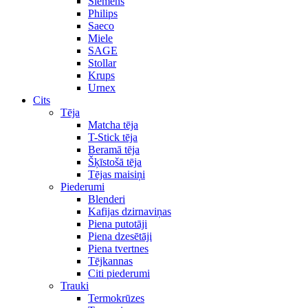
Siemens
Philips
Saeco
Miele
SAGE
Stollar
Krups
Urnex
Cits
Tēja
Matcha tēja
T-Stick tēja
Beramā tēja
Šķīstošā tēja
Tējas maisiņi
Piederumi
Blenderi
Kafijas dzirnaviņas
Piena putotāji
Piena dzesētāji
Piena tvertnes
Tējkannas
Citi piederumi
Trauki
Termokrūzes