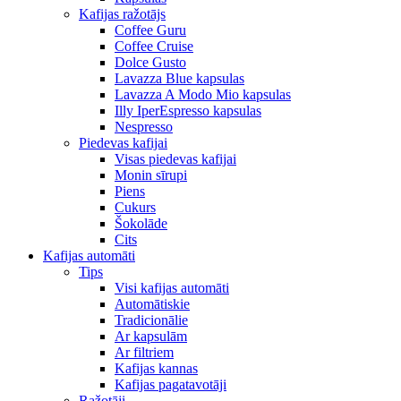
Kafijas ražotājs
Coffee Guru
Coffee Cruise
Dolce Gusto
Lavazza Blue kapsulas
Lavazza A Modo Mio kapsulas
Illy IperEspresso kapsulas
Nespresso
Piedevas kafijai
Visas piedevas kafijai
Monin sīrupi
Piens
Cukurs
Šokolāde
Cits
Kafijas automāti
Tips
Visi kafijas automāti
Automātiskie
Tradicionālie
Ar kapsulām
Ar filtriem
Kafijas kannas
Kafijas pagatavotāji
Ražotāji