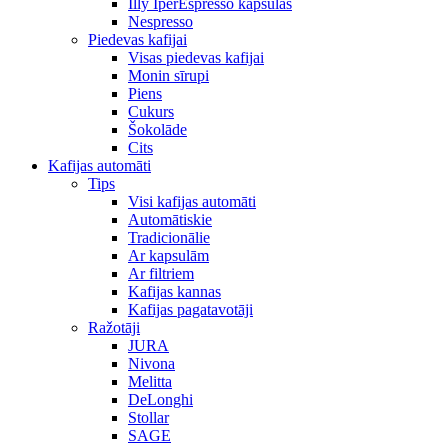
Illy IperEspresso kapsulas
Nespresso
Piedevas kafijai
Visas piedevas kafijai
Monin sīrupi
Piens
Cukurs
Šokolāde
Cits
Kafijas automāti
Tips
Visi kafijas automāti
Automātiskie
Tradicionālie
Ar kapsulām
Ar filtriem
Kafijas kannas
Kafijas pagatavotāji
Ražotāji
JURA
Nivona
Melitta
DeLonghi
Stollar
SAGE