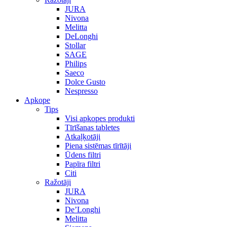
JURA
Nivona
Melitta
DeLonghi
Stollar
SAGE
Philips
Saeco
Dolce Gusto
Nespresso
Apkope
Tips
Visi apkopes produkti
Tīrīšanas tabletes
Atkaļķotāji
Piena sistēmas tīrītāji
Ūdens filtri
Papīra filtri
Citi
Ražotāji
JURA
Nivona
De’Longhi
Melitta