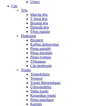
Urnex
Cits
Tēja
Matcha tēja
T-Stick tēja
Beramā tēja
Šķīstošā tēja
Tējas maisiņi
Piederumi
Blenderi
Kafijas dzirnaviņas
Piena putotāji
Piena dzesētāji
Piena tvertnes
Tējkannas
Citi piederumi
Trauki
Termokrūzes
Termosi
Trauki līdzņemšanai
Ūdenspudeles
Stikla trauki
Keramikas trauki
Piena putošanai
Karotes