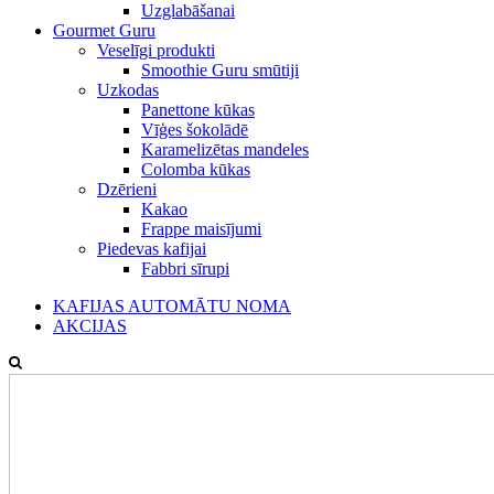
Uzglabāšanai
Gourmet Guru
Veselīgi produkti
Smoothie Guru smūtiji
Uzkodas
Panettone kūkas
Vīģes šokolādē
Karamelizētas mandeles
Colomba kūkas
Dzērieni
Kakao
Frappe maisījumi
Piedevas kafijai
Fabbri sīrupi
KAFIJAS AUTOMĀTU NOMA
AKCIJAS