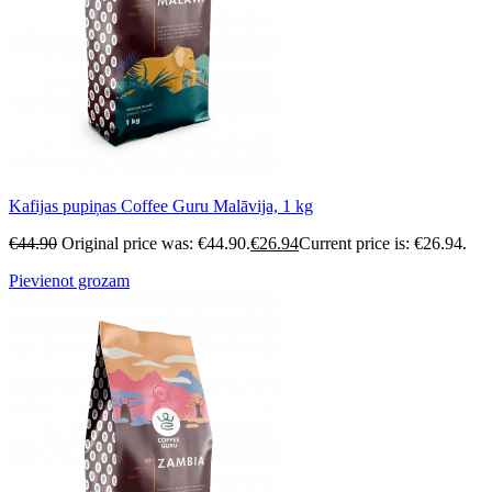
Kafijas pupiņas Coffee Guru Malāvija, 1 kg
€
44.90
Original price was: €44.90.
€
26.94
Current price is: €26.94.
Pievienot grozam