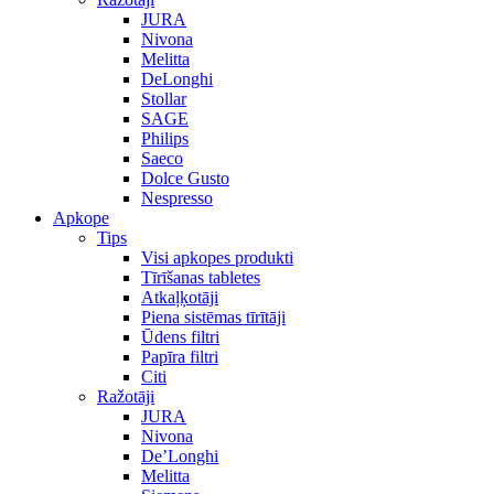
JURA
Nivona
Melitta
DeLonghi
Stollar
SAGE
Philips
Saeco
Dolce Gusto
Nespresso
Apkope
Tips
Visi apkopes produkti
Tīrīšanas tabletes
Atkaļķotāji
Piena sistēmas tīrītāji
Ūdens filtri
Papīra filtri
Citi
Ražotāji
JURA
Nivona
De’Longhi
Melitta