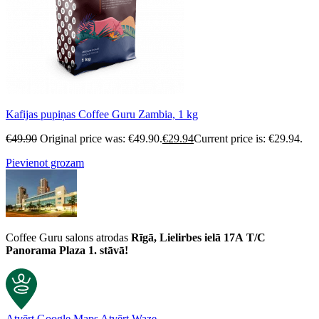
Kafijas pupiņas Coffee Guru Zambia, 1 kg
€
49.90
Original price was: €49.90.
€
29.94
Current price is: €29.94.
Pievienot grozam
Coffee Guru salons atrodas
Rīgā, Lielirbes ielā 17A
T/C
Panorama Plaza 1. stāvā!
Atvērt Google Maps
Atvērt Waze