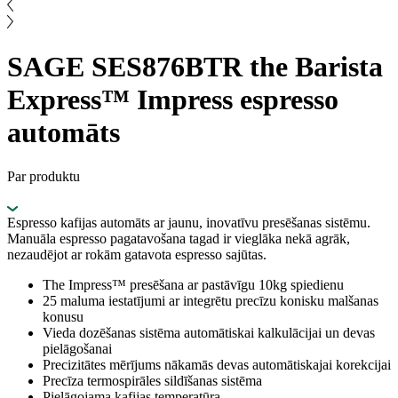
SAGE SES876BTR the Barista
Express™ Impress espresso
automāts
Par produktu
Espresso kafijas automāts ar jaunu, inovatīvu presēšanas sistēmu.
Manuāla espresso pagatavošana tagad ir vieglāka nekā agrāk,
nezaudējot ar rokām gatavota espresso sajūtas.
The Impress™ presēšana ar pastāvīgu 10kg spiedienu
25 maluma iestatījumi ar integrētu precīzu konisku malšanas
konusu
Vieda dozēšanas sistēma automātiskai kalkulācijai un devas
pielāgošanai
Precizitātes mērījums nākamās devas automātiskajai korekcijai
Precīza termospirāles sildīšanas sistēma
Pielāgojama kafijas temperatūra