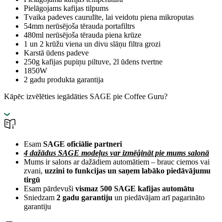
Pielāgojams kafijas tilpums
Tvaika padeves caurulīte, lai veidotu piena mikroputas
54mm nerūsējoša tērauda portafiltrs
480ml nerūsējoša tērauda piena krūze
1 un 2 krūžu viena un divu slāņu filtra grozi
Karstā ūdens padeve
250g kafijas pupiņu piltuve, 2l ūdens tvertne
1850W
2 gadu produkta garantija
Kāpēc izvēlēties iegādāties SAGE pie Coffee Guru?
Esam
SAGE oficiālie partneri
4 dažādus SAGE modeļus var izmēģināt pie mums salonā
Mums ir salons ar dažādiem automātiem – brauc ciemos vai
zvani,
uzzini to funkcijas un saņem labāko piedāvājumu
tirgū
Esam pārdevuši
vismaz 500 SAGE kafijas automātu
Sniedzam
2 gadu garantiju
un piedāvājam arī pagarināto
garantiju