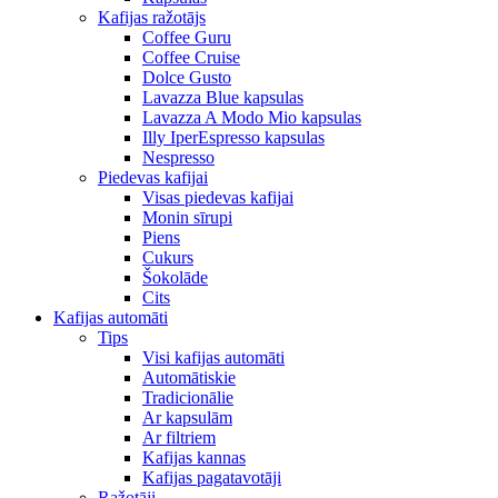
Kafijas ražotājs
Coffee Guru
Coffee Cruise
Dolce Gusto
Lavazza Blue kapsulas
Lavazza A Modo Mio kapsulas
Illy IperEspresso kapsulas
Nespresso
Piedevas kafijai
Visas piedevas kafijai
Monin sīrupi
Piens
Cukurs
Šokolāde
Cits
Kafijas automāti
Tips
Visi kafijas automāti
Automātiskie
Tradicionālie
Ar kapsulām
Ar filtriem
Kafijas kannas
Kafijas pagatavotāji
Ražotāji