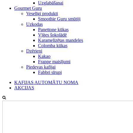
Uzglabāšanai
Gourmet Guru
Veselīgi produkti
Smoothie Guru smūtiji
Uzkodas
Panettone kūkas
Vīģes šokolādē
Karamelizētas mandeles
Colomba kūkas
Dzērieni
Kakao
Frappe maisījumi
Piedevas kafijai
Fabbri sīrupi
KAFIJAS AUTOMĀTU NOMA
AKCIJAS