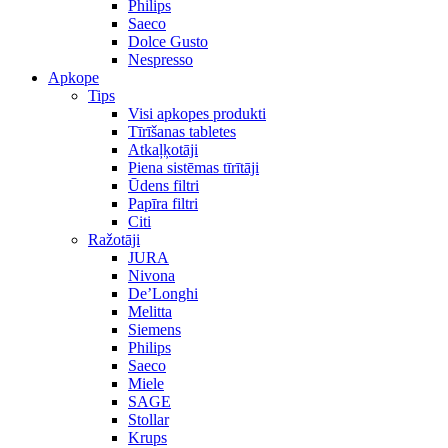
Philips
Saeco
Dolce Gusto
Nespresso
Apkope
Tips
Visi apkopes produkti
Tīrīšanas tabletes
Atkaļķotāji
Piena sistēmas tīrītāji
Ūdens filtri
Papīra filtri
Citi
Ražotāji
JURA
Nivona
De’Longhi
Melitta
Siemens
Philips
Saeco
Miele
SAGE
Stollar
Krups