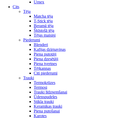
Urnex
Cits
Tēja
Matcha tēja
T-Stick tēja
Beramā tēja
Šķīstošā tēja
Tējas maisiņi
Piederumi
Blenderi
Kafijas dzirnaviņas
Piena putotāji
Piena dzesētāji
Piena tvertnes
Tējkannas
Citi piederumi
Trauki
Termokrūzes
Termosi
Trauki līdzņemšanai
Ūdenspudeles
Stikla trauki
Keramikas trauki
Piena putošanai
Karotes