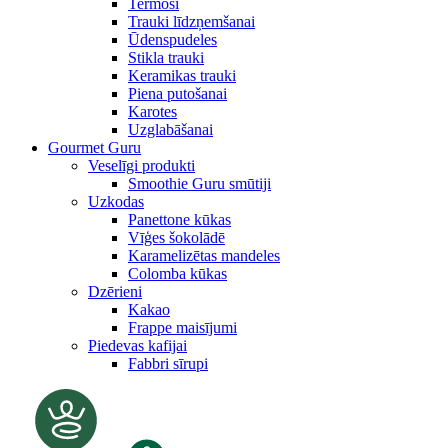
Termosi
Trauki līdzņemšanai
Ūdenspudeles
Stikla trauki
Keramikas trauki
Piena putošanai
Karotes
Uzglabāšanai
Gourmet Guru
Veselīgi produkti
Smoothie Guru smūtiji
Uzkodas
Panettone kūkas
Vīģes šokolādē
Karamelizētas mandeles
Colomba kūkas
Dzērieni
Kakao
Frappe maisījumi
Piedevas kafijai
Fabbri sīrupi