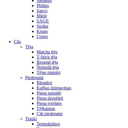
Siemens
Philips
Saeco
Miele
SAGE
Stollar
Krups
Urnex
Cits
Tēja
Matcha tēja
T-Stick tēja
Beramā tēja
Šķīstošā tēja
Tējas maisiņi
Piederumi
Blenderi
Kafijas dzirnaviņas
Piena putotāji
Piena dzesētāji
Piena tvertnes
Tējkannas
Citi piederumi
Trauki
Termokrūzes