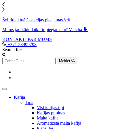
Šobrīd aktuālās akcijas pieejamas šeit
Mums jau kādu laiku ir pieejama arī Matcha 🍵
KONTAKTI
PAR MUMS
+371 23999798
Search for:
Meklēt
Kafija
Tips
Visi kafijas tipi
Kafijas pupiņas
Maltā kafija
Aromatizēta maltā kafija
Kapsulas