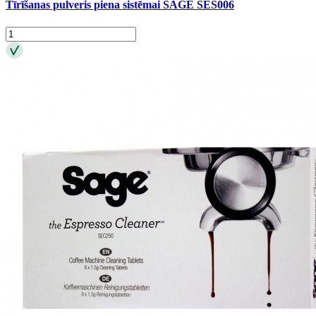
Tīrīšanas pulveris piena sistēmai SAGE SES006