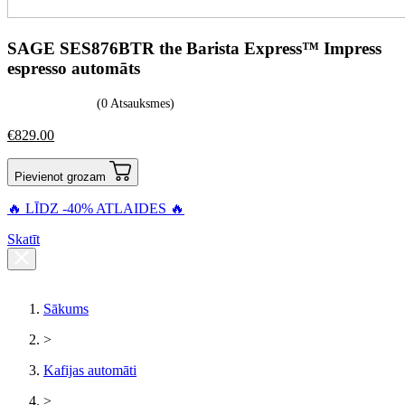
SAGE SES876BTR the Barista Express™ Impress
espresso automāts
(0 Atsauksmes)
€
829.00
Pievienot grozam
🔥 LĪDZ -40% ATLAIDES 🔥
Skatīt
Sākums
>
Kafijas automāti
>