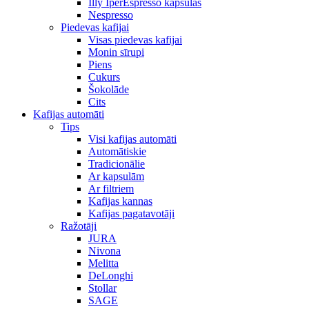
Illy IperEspresso kapsulas
Nespresso
Piedevas kafijai
Visas piedevas kafijai
Monin sīrupi
Piens
Cukurs
Šokolāde
Cits
Kafijas automāti
Tips
Visi kafijas automāti
Automātiskie
Tradicionālie
Ar kapsulām
Ar filtriem
Kafijas kannas
Kafijas pagatavotāji
Ražotāji
JURA
Nivona
Melitta
DeLonghi
Stollar
SAGE