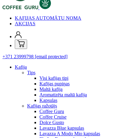
KAFIJAS AUTOMĀTU NOMA
AKCIJAS
+371 23999798
[email protected]
Kafija
Tips
Visi kafijas tipi
Kafijas pupiņas
Maltā kafija
Aromatizēta maltā kafija
Kapsulas
Kafijas ražotājs
Coffee Guru
Coffee Cruise
Dolce Gusto
Lavazza Blue kapsulas
Lavazza A Modo Mio kapsulas