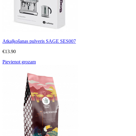
Atkaļķošanas pulveris SAGE SES007
€
13.90
Pievienot grozam