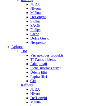
JURA
Nivona
Melitta
DeLonghi
Stollar
SAGE
Philips
Saeco
Dolce Gusto
Nespresso
Apkope
Tips
Visi apkopes produkti
Tīrīšanas tabletes
Atkaļķotāji
Piena sistēmas tīrītāji
Ūdens filtri
Papīra filtri
Citi
Ražotāji
JURA
Nivona
De’Longhi
Melitta