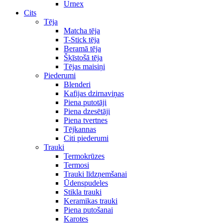
Urnex
Cits
Tēja
Matcha tēja
T-Stick tēja
Beramā tēja
Šķīstošā tēja
Tējas maisiņi
Piederumi
Blenderi
Kafijas dzirnaviņas
Piena putotāji
Piena dzesētāji
Piena tvertnes
Tējkannas
Citi piederumi
Trauki
Termokrūzes
Termosi
Trauki līdzņemšanai
Ūdenspudeles
Stikla trauki
Keramikas trauki
Piena putošanai
Karotes