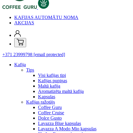
KAFIJAS AUTOMĀTU NOMA
AKCIJAS
+371 23999798
[email protected]
Kafija
Tips
Visi kafijas tipi
Kafijas pupiņas
Maltā kafija
Aromatizēta maltā kafija
Kapsulas
Kafijas ražotājs
Coffee Guru
Coffee Cruise
Dolce Gusto
Lavazza Blue kapsulas
Lavazza A Modo Mio kapsulas