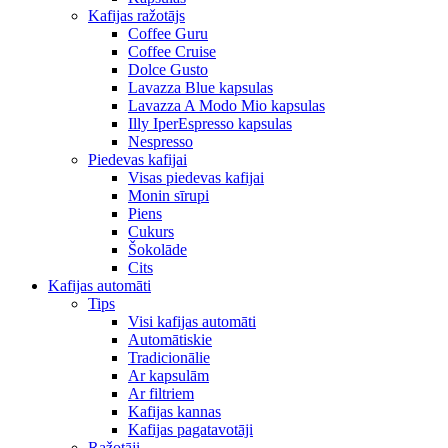
Kafijas ražotājs
Coffee Guru
Coffee Cruise
Dolce Gusto
Lavazza Blue kapsulas
Lavazza A Modo Mio kapsulas
Illy IperEspresso kapsulas
Nespresso
Piedevas kafijai
Visas piedevas kafijai
Monin sīrupi
Piens
Cukurs
Šokolāde
Cits
Kafijas automāti
Tips
Visi kafijas automāti
Automātiskie
Tradicionālie
Ar kapsulām
Ar filtriem
Kafijas kannas
Kafijas pagatavotāji
Ražotāji