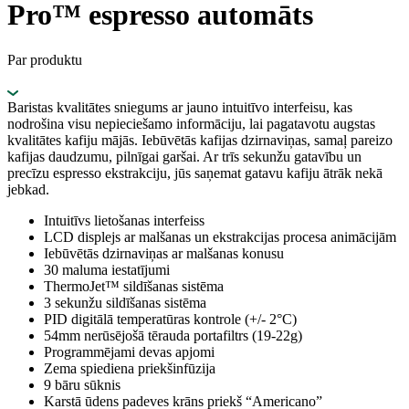
Pro™ espresso automāts
Par produktu
Baristas kvalitātes sniegums ar jauno intuitīvo interfeisu, kas
nodrošina visu nepieciešamo informāciju, lai pagatavotu augstas
kvalitātes kafiju mājās. Iebūvētās kafijas dzirnaviņas, samaļ pareizo
kafijas daudzumu, pilnīgai garšai. Ar trīs sekunžu gatavību un
precīzu espresso ekstrakciju, jūs saņemat gatavu kafiju ātrāk nekā
jebkad.
Intuitīvs lietošanas interfeiss
LCD displejs ar malšanas un ekstrakcijas procesa animācijām
Iebūvētās dzirnaviņas ar malšanas konusu
30 maluma iestatījumi
ThermoJet™ sildīšanas sistēma
3 sekunžu sildīšanas sistēma
PID digitālā temperatūras kontrole (+/- 2°C)
54mm nerūsējošā tērauda portafiltrs (19-22g)
Programmējami devas apjomi
Zema spiediena priekšinfūzija
9 bāru sūknis
Karstā ūdens padeves krāns priekš “Americano”