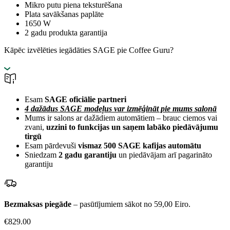
Mikro putu piena teksturēšana
Plata savākšanas paplāte
1650 W
2 gadu produkta garantija
Kāpēc izvēlēties iegādāties SAGE pie Coffee Guru?
Esam
SAGE oficiālie partneri
4 dažādus SAGE modeļus var izmēģināt pie mums salonā
Mums ir salons ar dažādiem automātiem – brauc ciemos vai
zvani,
uzzini to funkcijas un saņem labāko piedāvājumu
tirgū
Esam pārdevuši
vismaz 500 SAGE kafijas automātu
Sniedzam
2 gadu garantiju
un piedāvājam arī pagarināto
garantiju
Bezmaksas piegāde
– pasūtījumiem sākot no 59,00 Eiro.
€
829.00