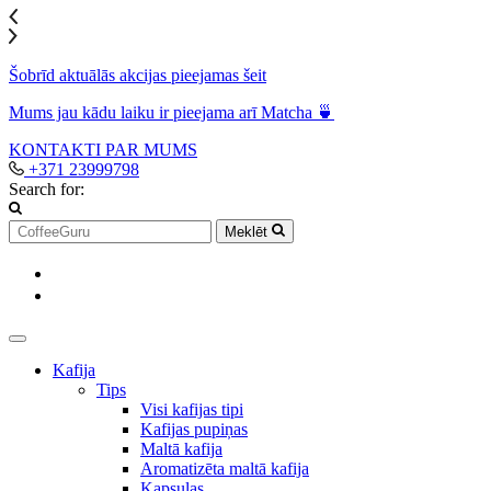
Šobrīd aktuālās akcijas pieejamas šeit
Mums jau kādu laiku ir pieejama arī Matcha 🍵
KONTAKTI
PAR MUMS
+371 23999798
Search for:
Meklēt
Kafija
Tips
Visi kafijas tipi
Kafijas pupiņas
Maltā kafija
Aromatizēta maltā kafija
Kapsulas