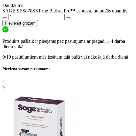
Daudzums
SAGE SES878SST the Barista Pro™ espresso automāts quantity
Pievienot grozam
Produkts pašlaik ir pieejams pēc pasūtījuma ar piegādi 1-4 darba
dienu laikā.
9/10 pasūtījumiem mēs izsūtam tajā pašā vai nākošajā darba dienā!
Pievieno savam pirkumam: