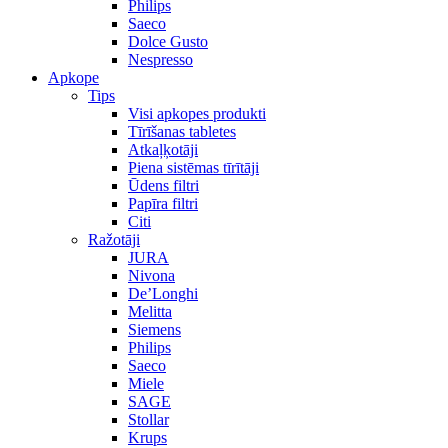
Philips
Saeco
Dolce Gusto
Nespresso
Apkope
Tips
Visi apkopes produkti
Tīrīšanas tabletes
Atkaļķotāji
Piena sistēmas tīrītāji
Ūdens filtri
Papīra filtri
Citi
Ražotāji
JURA
Nivona
De’Longhi
Melitta
Siemens
Philips
Saeco
Miele
SAGE
Stollar
Krups