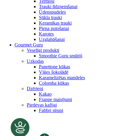
Termosi
Trauki līdzņemšanai
Ūdenspudeles
Stikla trauki
Keramikas trauki
Piena putošanai
Karotes
Uzglabāšanai
Gourmet Guru
Veselīgi produkti
Smoothie Guru smūtiji
Uzkodas
Panettone kūkas
Vīģes šokolādē
Karamelizētas mandeles
Colomba kūkas
Dzērieni
Kakao
Frappe maisījumi
Piedevas kafijai
Fabbri sīrupi