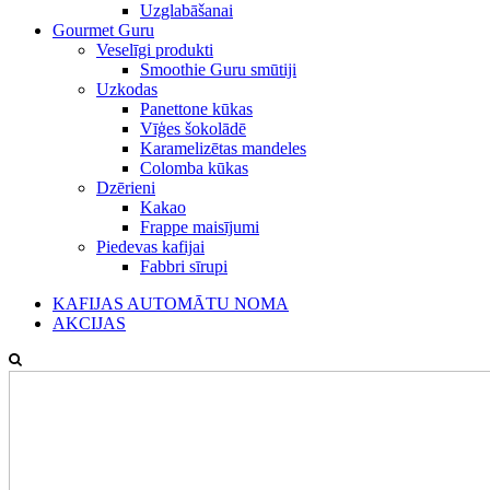
Uzglabāšanai
Gourmet Guru
Veselīgi produkti
Smoothie Guru smūtiji
Uzkodas
Panettone kūkas
Vīģes šokolādē
Karamelizētas mandeles
Colomba kūkas
Dzērieni
Kakao
Frappe maisījumi
Piedevas kafijai
Fabbri sīrupi
KAFIJAS AUTOMĀTU NOMA
AKCIJAS