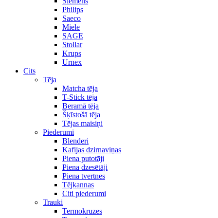
Siemens
Philips
Saeco
Miele
SAGE
Stollar
Krups
Urnex
Cits
Tēja
Matcha tēja
T-Stick tēja
Beramā tēja
Šķīstošā tēja
Tējas maisiņi
Piederumi
Blenderi
Kafijas dzirnaviņas
Piena putotāji
Piena dzesētāji
Piena tvertnes
Tējkannas
Citi piederumi
Trauki
Termokrūzes