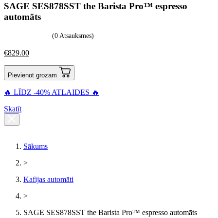
SAGE SES878SST the Barista Pro™ espresso
automāts
(0 Atsauksmes)
€
829.00
Pievienot grozam
🔥 LĪDZ -40% ATLAIDES 🔥
Skatīt
Sākums
>
Kafijas automāti
>
SAGE SES878SST the Barista Pro™ espresso automāts