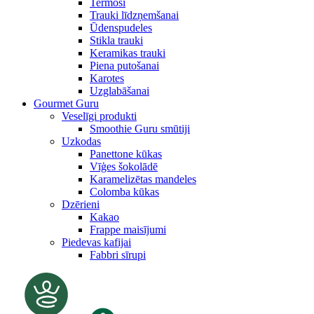
Termosi
Trauki līdzņemšanai
Ūdenspudeles
Stikla trauki
Keramikas trauki
Piena putošanai
Karotes
Uzglabāšanai
Gourmet Guru
Veselīgi produkti
Smoothie Guru smūtiji
Uzkodas
Panettone kūkas
Vīģes šokolādē
Karamelizētas mandeles
Colomba kūkas
Dzērieni
Kakao
Frappe maisījumi
Piedevas kafijai
Fabbri sīrupi