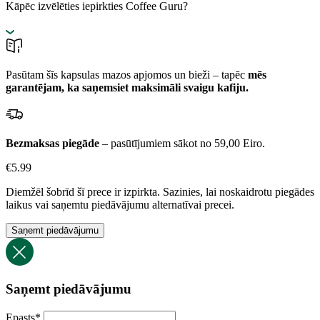
Kāpēc izvēlēties iepirkties Coffee Guru?
Pasūtam šīs kapsulas mazos apjomos un bieži – tapēc
mēs
garantējam, ka saņemsiet maksimāli svaigu kafiju.
Bezmaksas piegāde
– pasūtījumiem sākot no 59,00 Eiro.
€
5.99
Diemžēl šobrīd šī prece ir izpirkta. Sazinies, lai noskaidrotu piegādes
laikus vai saņemtu piedāvājumu alternatīvai precei.
Saņemt piedāvājumu
Saņemt piedāvājumu
Epasts
*