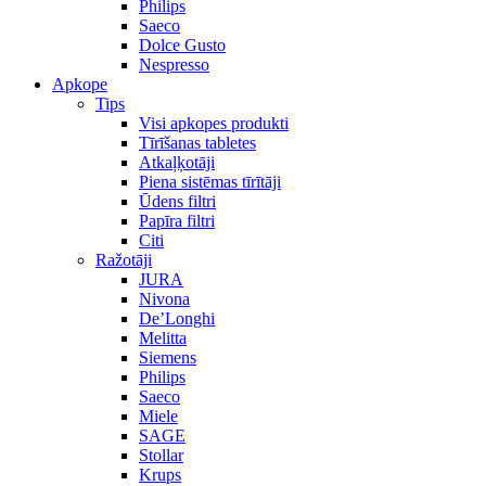
Philips
Saeco
Dolce Gusto
Nespresso
Apkope
Tips
Visi apkopes produkti
Tīrīšanas tabletes
Atkaļķotāji
Piena sistēmas tīrītāji
Ūdens filtri
Papīra filtri
Citi
Ražotāji
JURA
Nivona
De’Longhi
Melitta
Siemens
Philips
Saeco
Miele
SAGE
Stollar
Krups