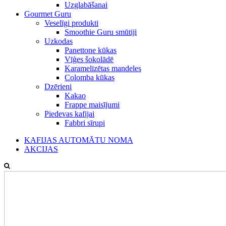
Uzglabāšanai
Gourmet Guru
Veselīgi produkti
Smoothie Guru smūtiji
Uzkodas
Panettone kūkas
Vīģes šokolādē
Karamelizētas mandeles
Colomba kūkas
Dzērieni
Kakao
Frappe maisījumi
Piedevas kafijai
Fabbri sīrupi
KAFIJAS AUTOMĀTU NOMA
AKCIJAS