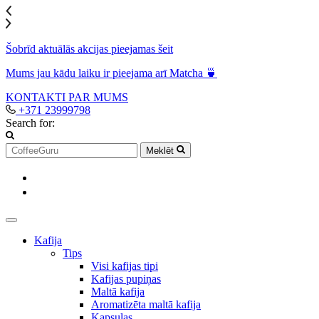
Šobrīd aktuālās akcijas pieejamas šeit
Mums jau kādu laiku ir pieejama arī Matcha 🍵
KONTAKTI
PAR MUMS
+371 23999798
Search for:
Meklēt
Kafija
Tips
Visi kafijas tipi
Kafijas pupiņas
Maltā kafija
Aromatizēta maltā kafija
Kapsulas