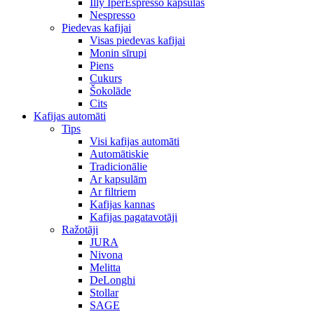
Illy IperEspresso kapsulas
Nespresso
Piedevas kafijai
Visas piedevas kafijai
Monin sīrupi
Piens
Cukurs
Šokolāde
Cits
Kafijas automāti
Tips
Visi kafijas automāti
Automātiskie
Tradicionālie
Ar kapsulām
Ar filtriem
Kafijas kannas
Kafijas pagatavotāji
Ražotāji
JURA
Nivona
Melitta
DeLonghi
Stollar
SAGE