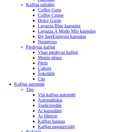
Kafijas ražotājs
Coffee Guru
Coffee Cruise
Dolce Gusto
Lavazza Blue kapsulas
Lavazza A Modo Mio kapsulas
Illy IperEspresso kapsulas
Nespresso
Piedevas kafijai
Visas piedevas kafijai
Monin sīrupi
Piens
Cukurs
Šokolāde
Cits
Kafijas automāti
Tips
Visi kafijas automāti
Automātiskie
Tradicionālie
Ar kapsulām
Ar filtriem
Kafijas kannas
Kafijas pagatavotāji
Ražotāji