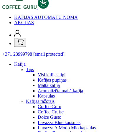
KAFIJAS AUTOMĀTU NOMA
AKCIJAS
+371 23999798
[email protected]
Kafija
Tips
Visi kafijas tipi
Kafijas pupiņas
Maltā kafija
Aromatizēta maltā kafija
Kapsulas
Kafijas ražotājs
Coffee Guru
Coffee Cruise
Dolce Gusto
Lavazza Blue kapsulas
Lavazza A Modo Mio kapsulas