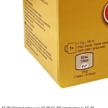
€
5.99
Original price was: €5.99.
€
5.49
Current price is: €5.49.