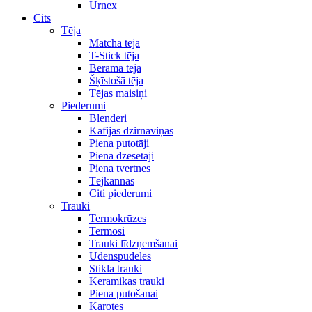
Urnex
Cits
Tēja
Matcha tēja
T-Stick tēja
Beramā tēja
Šķīstošā tēja
Tējas maisiņi
Piederumi
Blenderi
Kafijas dzirnaviņas
Piena putotāji
Piena dzesētāji
Piena tvertnes
Tējkannas
Citi piederumi
Trauki
Termokrūzes
Termosi
Trauki līdzņemšanai
Ūdenspudeles
Stikla trauki
Keramikas trauki
Piena putošanai
Karotes