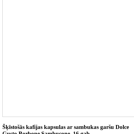
Šķīstošās kafijas kapsulas ar sambukas garšu Dolce
Gusto Borbone Sambucone, 16 gab.