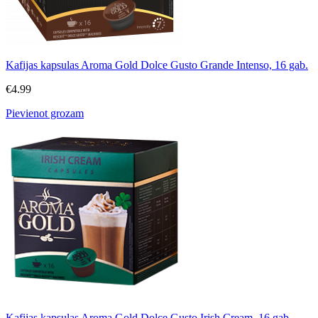
Kafijas kapsulas Aroma Gold Dolce Gusto Grande Intenso, 16 gab.
€
4.99
Pievienot grozam
Kafijas kapsulas Aroma Gold Dolce Gusto Irish Cream, 16 gab.