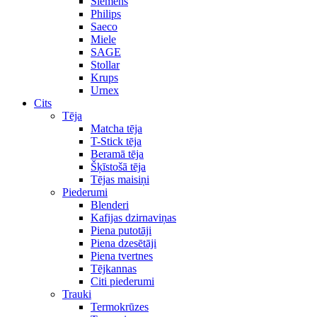
Siemens
Philips
Saeco
Miele
SAGE
Stollar
Krups
Urnex
Cits
Tēja
Matcha tēja
T-Stick tēja
Beramā tēja
Šķīstošā tēja
Tējas maisiņi
Piederumi
Blenderi
Kafijas dzirnaviņas
Piena putotāji
Piena dzesētāji
Piena tvertnes
Tējkannas
Citi piederumi
Trauki
Termokrūzes