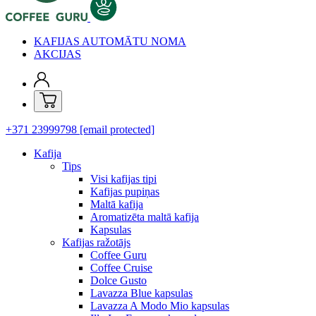
KAFIJAS AUTOMĀTU NOMA
AKCIJAS
+371 23999798
[email protected]
Kafija
Tips
Visi kafijas tipi
Kafijas pupiņas
Maltā kafija
Aromatizēta maltā kafija
Kapsulas
Kafijas ražotājs
Coffee Guru
Coffee Cruise
Dolce Gusto
Lavazza Blue kapsulas
Lavazza A Modo Mio kapsulas