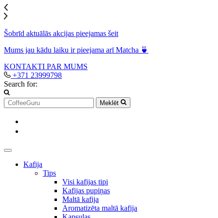
Šobrīd aktuālās akcijas pieejamas šeit
Mums jau kādu laiku ir pieejama arī Matcha 🍵
KONTAKTI
PAR MUMS
+371 23999798
Search for:
Meklēt
Kafija
Tips
Visi kafijas tipi
Kafijas pupiņas
Maltā kafija
Aromatizēta maltā kafija
Kapsulas