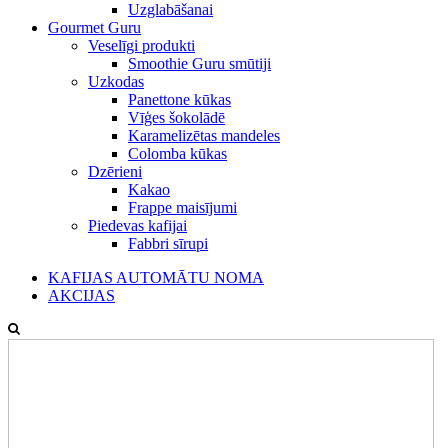
Uzglabāšanai
Gourmet Guru
Veselīgi produkti
Smoothie Guru smūtiji
Uzkodas
Panettone kūkas
Vīģes šokolādē
Karamelizētas mandeles
Colomba kūkas
Dzērieni
Kakao
Frappe maisījumi
Piedevas kafijai
Fabbri sīrupi
KAFIJAS AUTOMĀTU NOMA
AKCIJAS