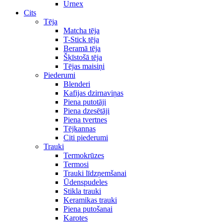
Urnex
Cits
Tēja
Matcha tēja
T-Stick tēja
Beramā tēja
Šķīstošā tēja
Tējas maisiņi
Piederumi
Blenderi
Kafijas dzirnaviņas
Piena putotāji
Piena dzesētāji
Piena tvertnes
Tējkannas
Citi piederumi
Trauki
Termokrūzes
Termosi
Trauki līdzņemšanai
Ūdenspudeles
Stikla trauki
Keramikas trauki
Piena putošanai
Karotes