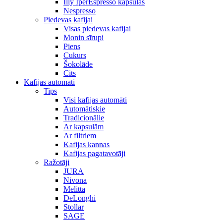
Illy IperEspresso kapsulas
Nespresso
Piedevas kafijai
Visas piedevas kafijai
Monin sīrupi
Piens
Cukurs
Šokolāde
Cits
Kafijas automāti
Tips
Visi kafijas automāti
Automātiskie
Tradicionālie
Ar kapsulām
Ar filtriem
Kafijas kannas
Kafijas pagatavotāji
Ražotāji
JURA
Nivona
Melitta
DeLonghi
Stollar
SAGE