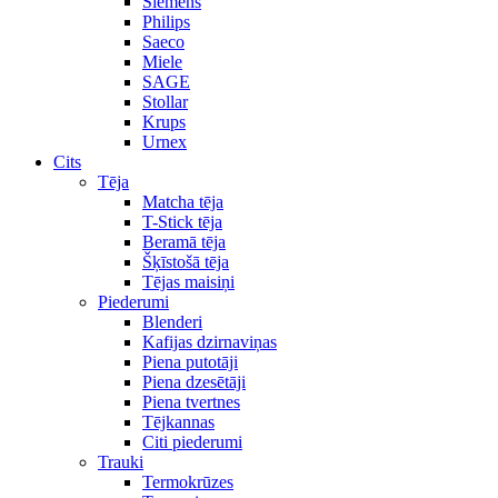
Siemens
Philips
Saeco
Miele
SAGE
Stollar
Krups
Urnex
Cits
Tēja
Matcha tēja
T-Stick tēja
Beramā tēja
Šķīstošā tēja
Tējas maisiņi
Piederumi
Blenderi
Kafijas dzirnaviņas
Piena putotāji
Piena dzesētāji
Piena tvertnes
Tējkannas
Citi piederumi
Trauki
Termokrūzes