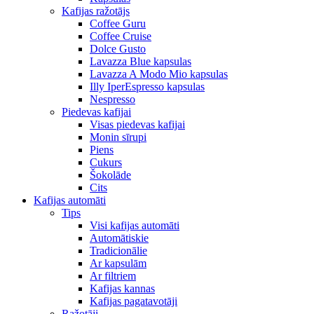
Kafijas ražotājs
Coffee Guru
Coffee Cruise
Dolce Gusto
Lavazza Blue kapsulas
Lavazza A Modo Mio kapsulas
Illy IperEspresso kapsulas
Nespresso
Piedevas kafijai
Visas piedevas kafijai
Monin sīrupi
Piens
Cukurs
Šokolāde
Cits
Kafijas automāti
Tips
Visi kafijas automāti
Automātiskie
Tradicionālie
Ar kapsulām
Ar filtriem
Kafijas kannas
Kafijas pagatavotāji
Ražotāji