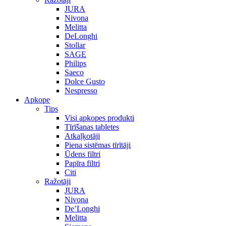
JURA
Nivona
Melitta
DeLonghi
Stollar
SAGE
Philips
Saeco
Dolce Gusto
Nespresso
Apkope
Tips
Visi apkopes produkti
Tīrīšanas tabletes
Atkaļķotāji
Piena sistēmas tīrītāji
Ūdens filtri
Papīra filtri
Citi
Ražotāji
JURA
Nivona
De’Longhi
Melitta