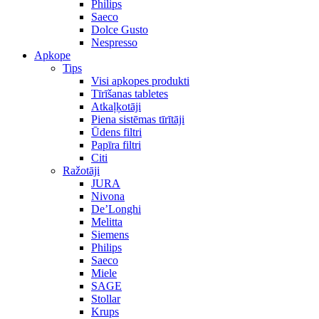
Philips
Saeco
Dolce Gusto
Nespresso
Apkope
Tips
Visi apkopes produkti
Tīrīšanas tabletes
Atkaļķotāji
Piena sistēmas tīrītāji
Ūdens filtri
Papīra filtri
Citi
Ražotāji
JURA
Nivona
De’Longhi
Melitta
Siemens
Philips
Saeco
Miele
SAGE
Stollar
Krups