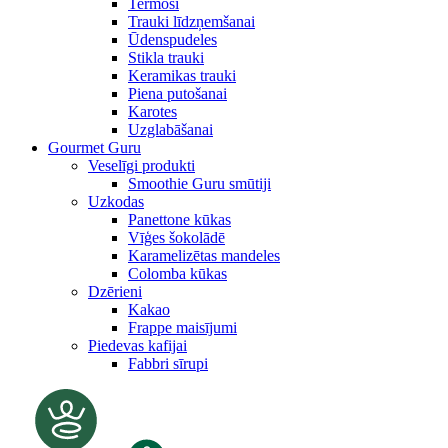
Termosi
Trauki līdzņemšanai
Ūdenspudeles
Stikla trauki
Keramikas trauki
Piena putošanai
Karotes
Uzglabāšanai
Gourmet Guru
Veselīgi produkti
Smoothie Guru smūtiji
Uzkodas
Panettone kūkas
Vīģes šokolādē
Karamelizētas mandeles
Colomba kūkas
Dzērieni
Kakao
Frappe maisījumi
Piedevas kafijai
Fabbri sīrupi