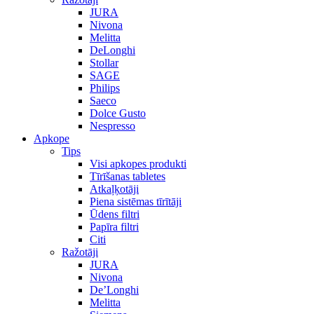
JURA
Nivona
Melitta
DeLonghi
Stollar
SAGE
Philips
Saeco
Dolce Gusto
Nespresso
Apkope
Tips
Visi apkopes produkti
Tīrīšanas tabletes
Atkaļķotāji
Piena sistēmas tīrītāji
Ūdens filtri
Papīra filtri
Citi
Ražotāji
JURA
Nivona
De’Longhi
Melitta