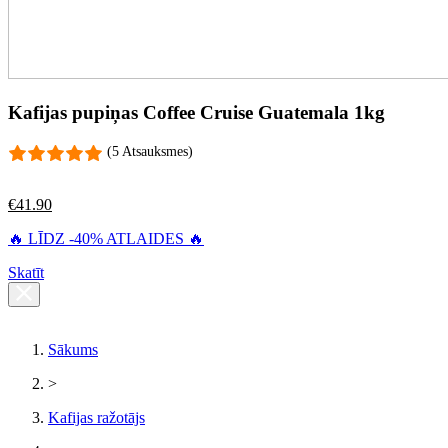
Kafijas pupiņas Coffee Cruise Guatemala 1kg
(5 Atsauksmes)
€
41.90
🔥 LĪDZ -40% ATLAIDES 🔥
Skatīt
Sākums
>
Kafijas ražotājs