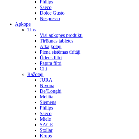
Philips
Saeco
Dolce Gusto
Nespresso
Apkope
Tips
Visi apkopes produkti
Tīrīšanas tabletes
Atkaļķotāji
Piena sistēmas tīrītāji
Ūdens filtri
Papīra filtri
Citi
Ražotāji
JURA
Nivona
De’Longhi
Melitta
Siemens
Philips
Saeco
Miele
SAGE
Stollar
Krups