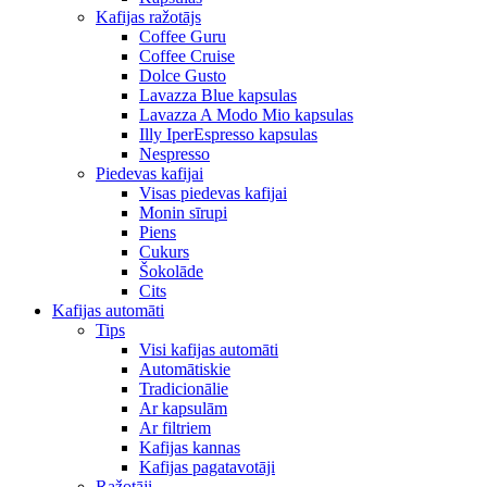
Kafijas ražotājs
Coffee Guru
Coffee Cruise
Dolce Gusto
Lavazza Blue kapsulas
Lavazza A Modo Mio kapsulas
Illy IperEspresso kapsulas
Nespresso
Piedevas kafijai
Visas piedevas kafijai
Monin sīrupi
Piens
Cukurs
Šokolāde
Cits
Kafijas automāti
Tips
Visi kafijas automāti
Automātiskie
Tradicionālie
Ar kapsulām
Ar filtriem
Kafijas kannas
Kafijas pagatavotāji
Ražotāji