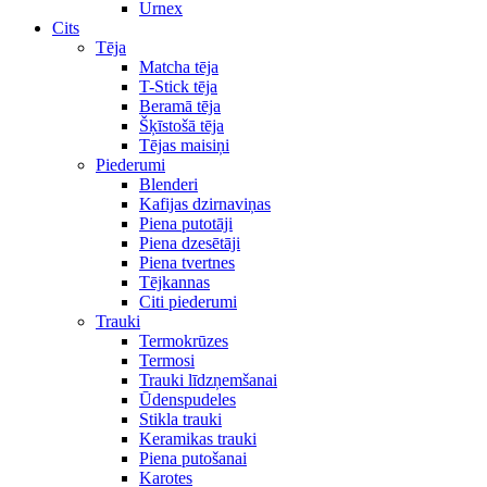
Urnex
Cits
Tēja
Matcha tēja
T-Stick tēja
Beramā tēja
Šķīstošā tēja
Tējas maisiņi
Piederumi
Blenderi
Kafijas dzirnaviņas
Piena putotāji
Piena dzesētāji
Piena tvertnes
Tējkannas
Citi piederumi
Trauki
Termokrūzes
Termosi
Trauki līdzņemšanai
Ūdenspudeles
Stikla trauki
Keramikas trauki
Piena putošanai
Karotes