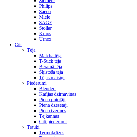
Siemens
Philips
Saeco
Miele
SAGE
Stollar
Krups
Urnex
Cits
Tēja
Matcha tēja
T-Stick tēja
Beramā tēja
Šķīstošā tēja
Tējas maisiņi
Piederumi
Blenderi
Kafijas dzirnaviņas
Piena putotāji
Piena dzesētāji
Piena tvertnes
Tējkannas
Citi piederumi
Trauki
Termokrūzes