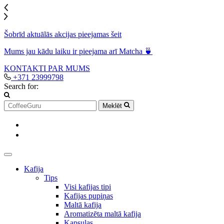
Šobrīd aktuālās akcijas pieejamas šeit
Mums jau kādu laiku ir pieejama arī Matcha 🍵
KONTAKTI
PAR MUMS
+371 23999798
Search for:
Meklēt
Kafija
Tips
Visi kafijas tipi
Kafijas pupiņas
Maltā kafija
Aromatizēta maltā kafija
Kapsulas