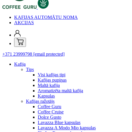
KAFIJAS AUTOMĀTU NOMA
AKCIJAS
+371 23999798
[email protected]
Kafija
Tips
Visi kafijas tipi
Kafijas pupiņas
Maltā kafija
Aromatizēta maltā kafija
Kapsulas
Kafijas ražotājs
Coffee Guru
Coffee Cruise
Dolce Gusto
Lavazza Blue kapsulas
Lavazza A Modo Mio kapsulas