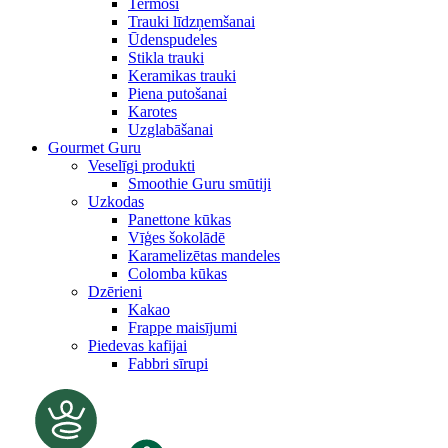
Termosi
Trauki līdzņemšanai
Ūdenspudeles
Stikla trauki
Keramikas trauki
Piena putošanai
Karotes
Uzglabāšanai
Gourmet Guru
Veselīgi produkti
Smoothie Guru smūtiji
Uzkodas
Panettone kūkas
Vīģes šokolādē
Karamelizētas mandeles
Colomba kūkas
Dzērieni
Kakao
Frappe maisījumi
Piedevas kafijai
Fabbri sīrupi