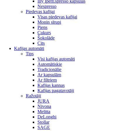
Illy IperEspresso kapsulas
Nespresso
Piedevas kafijai
Visas piedevas kafijai
Monin sīrupi
Piens
Cukurs
Šokolāde
Cits
Kafijas automāti
Tips
Visi kafijas automāti
Automātiskie
Tradicionālie
Ar kapsulām
Ar filtriem
Kafijas kannas
Kafijas pagatavotāji
Ražotāji
JURA
Nivona
Melitta
DeLonghi
Stollar
SAGE