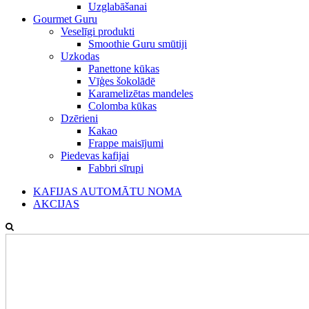
Uzglabāšanai
Gourmet Guru
Veselīgi produkti
Smoothie Guru smūtiji
Uzkodas
Panettone kūkas
Vīģes šokolādē
Karamelizētas mandeles
Colomba kūkas
Dzērieni
Kakao
Frappe maisījumi
Piedevas kafijai
Fabbri sīrupi
KAFIJAS AUTOMĀTU NOMA
AKCIJAS