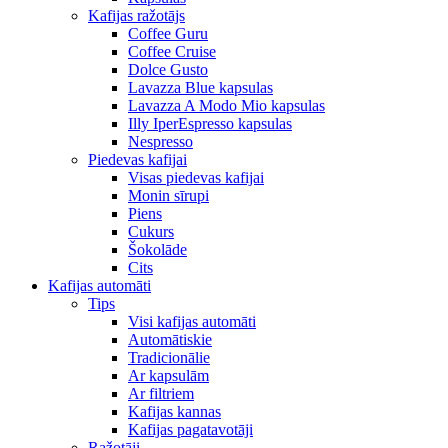
Kafijas ražotājs
Coffee Guru
Coffee Cruise
Dolce Gusto
Lavazza Blue kapsulas
Lavazza A Modo Mio kapsulas
Illy IperEspresso kapsulas
Nespresso
Piedevas kafijai
Visas piedevas kafijai
Monin sīrupi
Piens
Cukurs
Šokolāde
Cits
Kafijas automāti
Tips
Visi kafijas automāti
Automātiskie
Tradicionālie
Ar kapsulām
Ar filtriem
Kafijas kannas
Kafijas pagatavotāji
Ražotāji