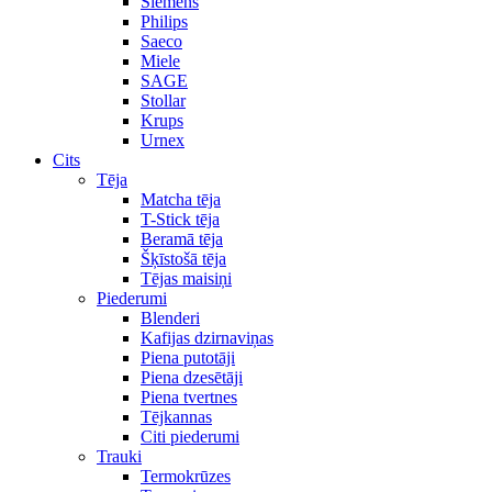
Siemens
Philips
Saeco
Miele
SAGE
Stollar
Krups
Urnex
Cits
Tēja
Matcha tēja
T-Stick tēja
Beramā tēja
Šķīstošā tēja
Tējas maisiņi
Piederumi
Blenderi
Kafijas dzirnaviņas
Piena putotāji
Piena dzesētāji
Piena tvertnes
Tējkannas
Citi piederumi
Trauki
Termokrūzes