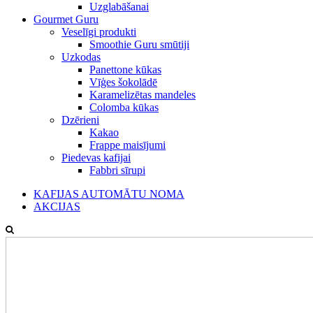
Uzglabāšanai
Gourmet Guru
Veselīgi produkti
Smoothie Guru smūtiji
Uzkodas
Panettone kūkas
Vīģes šokolādē
Karamelizētas mandeles
Colomba kūkas
Dzērieni
Kakao
Frappe maisījumi
Piedevas kafijai
Fabbri sīrupi
KAFIJAS AUTOMĀTU NOMA
AKCIJAS