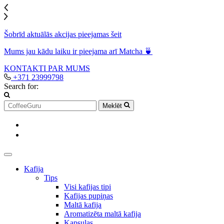
Šobrīd aktuālās akcijas pieejamas šeit
Mums jau kādu laiku ir pieejama arī Matcha 🍵
KONTAKTI
PAR MUMS
+371 23999798
Search for:
Meklēt
Kafija
Tips
Visi kafijas tipi
Kafijas pupiņas
Maltā kafija
Aromatizēta maltā kafija
Kapsulas