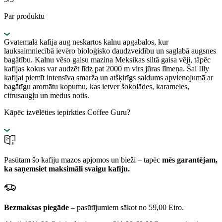
Par produktu
Gvatemalā kafija aug neskartos kalnu apgabalos, kur
lauksaimniecībā ievēro bioloģisko daudzveidību un saglabā augsnes
bagātību. Kalnu vēso gaisu mazina Meksikas siltā gaisa vēji, tāpēc
kafijas kokus var audzēt līdz pat 2000 m virs jūras līmeņa. Šai Illy
kafijai piemīt intensīva smarža un atšķirīgs saldums apvienojumā ar
bagātīgu aromātu kopumu, kas ietver šokolādes, karameles,
citrusaugļu un medus notis.
Kāpēc izvēlēties iepirkties Coffee Guru?
Pasūtam šo kafiju mazos apjomos un bieži – tapēc
mēs garantējam,
ka saņemsiet maksimāli svaigu kafiju.
Bezmaksas piegāde
– pasūtījumiem sākot no 59,00 Eiro.