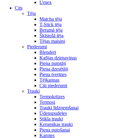
Urnex
Cits
Tēja
Matcha tēja
T-Stick tēja
Beramā tēja
Šķīstošā tēja
Tējas maisiņi
Piederumi
Blenderi
Kafijas dzirnaviņas
Piena putotāji
Piena dzesētāji
Piena tvertnes
Tējkannas
Citi piederumi
Trauki
Termokrūzes
Termosi
Trauki līdzņemšanai
Ūdenspudeles
Stikla trauki
Keramikas trauki
Piena putošanai
Karotes