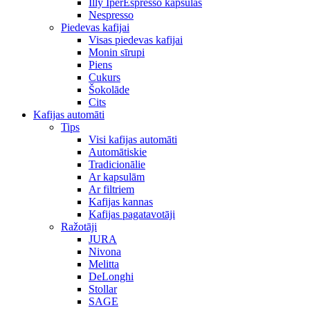
Illy IperEspresso kapsulas
Nespresso
Piedevas kafijai
Visas piedevas kafijai
Monin sīrupi
Piens
Cukurs
Šokolāde
Cits
Kafijas automāti
Tips
Visi kafijas automāti
Automātiskie
Tradicionālie
Ar kapsulām
Ar filtriem
Kafijas kannas
Kafijas pagatavotāji
Ražotāji
JURA
Nivona
Melitta
DeLonghi
Stollar
SAGE