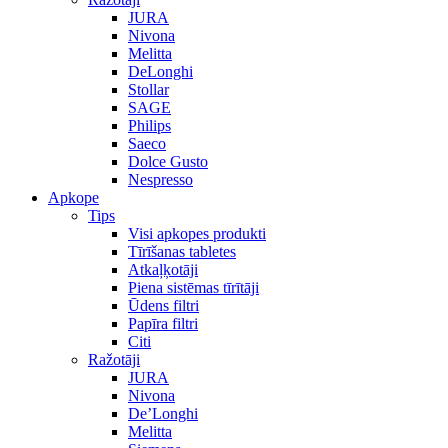
JURA
Nivona
Melitta
DeLonghi
Stollar
SAGE
Philips
Saeco
Dolce Gusto
Nespresso
Apkope
Tips
Visi apkopes produkti
Tīrīšanas tabletes
Atkaļķotāji
Piena sistēmas tīrītāji
Ūdens filtri
Papīra filtri
Citi
Ražotāji
JURA
Nivona
De’Longhi
Melitta