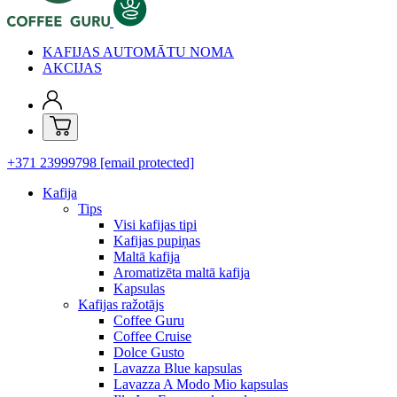
KAFIJAS AUTOMĀTU NOMA
AKCIJAS
+371 23999798
[email protected]
Kafija
Tips
Visi kafijas tipi
Kafijas pupiņas
Maltā kafija
Aromatizēta maltā kafija
Kapsulas
Kafijas ražotājs
Coffee Guru
Coffee Cruise
Dolce Gusto
Lavazza Blue kapsulas
Lavazza A Modo Mio kapsulas