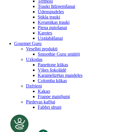
Termosi
Trauki līdzņemšanai
Ūdenspudeles
Stikla trauki
Keramikas trauki
Piena putošanai
Karotes
Uzglabāšanai
Gourmet Guru
Veselīgi produkti
Smoothie Guru smūtiji
Uzkodas
Panettone kūkas
Vīģes šokolādē
Karamelizētas mandeles
Colomba kūkas
Dzērieni
Kakao
Frappe maisījumi
Piedevas kafijai
Fabbri sīrupi