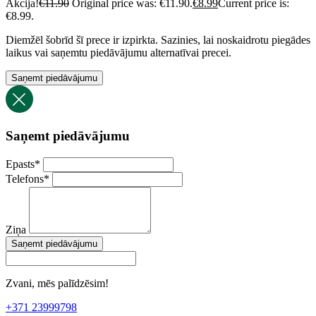
Akcija!
€
11.90
Original price was: €11.90.
€
8.99
Current price is:
€8.99.
Diemžēl šobrīd šī prece ir izpirkta. Sazinies, lai noskaidrotu piegādes
laikus vai saņemtu piedāvājumu alternatīvai precei.
Saņemt piedāvājumu
Saņemt piedāvājumu
Epasts
*
Telefons
*
Ziņa
Saņemt piedāvājumu
Zvani, mēs palīdzēsim!
+371 23999798