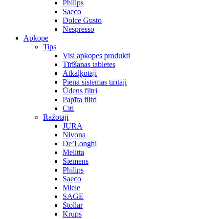
Philips
Saeco
Dolce Gusto
Nespresso
Apkope
Tips
Visi apkopes produkti
Tīrīšanas tabletes
Atkaļķotāji
Piena sistēmas tīrītāji
Ūdens filtri
Papīra filtri
Citi
Ražotāji
JURA
Nivona
De’Longhi
Melitta
Siemens
Philips
Saeco
Miele
SAGE
Stollar
Krups