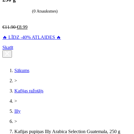
(0 Atsauksmes)
€
11.90
€
8.99
🔥 LĪDZ -40% ATLAIDES 🔥
Skatīt
Sākums
>
Kafijas ražotājs
>
Illy
>
Kafijas pupiņas Illy Arabica Selection Guatemala, 250 g