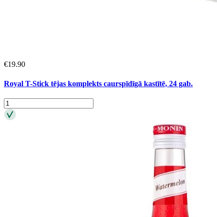
€
19.90
Royal T-Stick tējas komplekts caurspīdīgā kastītē, 24 gab.