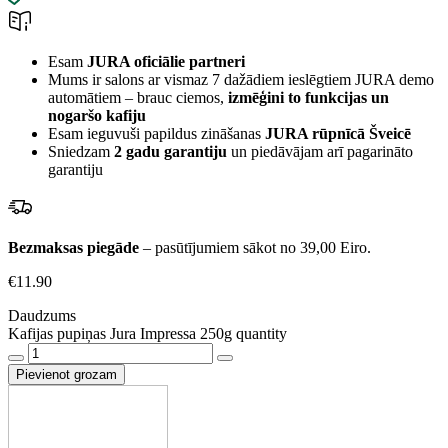
Esam
JURA oficiālie partneri
Mums ir salons ar vismaz 7 dažādiem ieslēgtiem JURA demo
automātiem – brauc ciemos,
izmēģini to funkcijas un
nogaršo kafiju
Esam ieguvuši papildus zināšanas
JURA rūpnīcā Šveicē
Sniedzam
2 gadu garantiju
un piedāvājam arī pagarināto
garantiju
Bezmaksas piegāde
– pasūtījumiem sākot no 39,00 Eiro.
€
11.90
Daudzums
Kafijas pupiņas Jura Impressa 250g quantity
Pievienot grozam