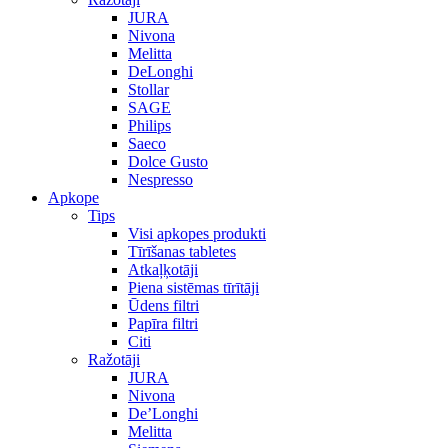
JURA
Nivona
Melitta
DeLonghi
Stollar
SAGE
Philips
Saeco
Dolce Gusto
Nespresso
Apkope
Tips
Visi apkopes produkti
Tīrīšanas tabletes
Atkaļķotāji
Piena sistēmas tīrītāji
Ūdens filtri
Papīra filtri
Citi
Ražotāji
JURA
Nivona
De’Longhi
Melitta