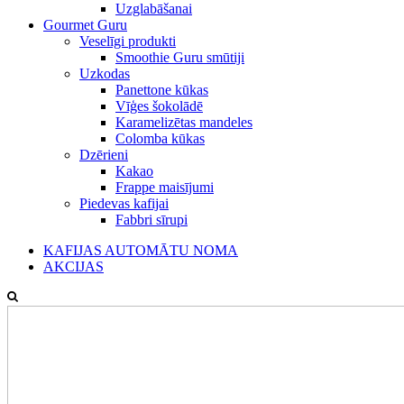
Uzglabāšanai
Gourmet Guru
Veselīgi produkti
Smoothie Guru smūtiji
Uzkodas
Panettone kūkas
Vīģes šokolādē
Karamelizētas mandeles
Colomba kūkas
Dzērieni
Kakao
Frappe maisījumi
Piedevas kafijai
Fabbri sīrupi
KAFIJAS AUTOMĀTU NOMA
AKCIJAS