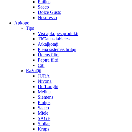
Philips
Saeco
Dolce Gusto
Nespresso
Apkope
Tips
Visi apkopes produkti
Tīrīšanas tabletes
Atkaļķotāji
Piena sistēmas tīrītāji
Ūdens filtri
Papīra filtri
Citi
Ražotāji
JURA
Nivona
De’Longhi
Melitta
Siemens
Philips
Saeco
Miele
SAGE
Stollar
Krups