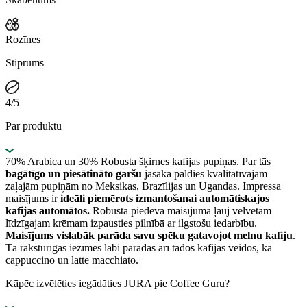
Rozīnes
Stiprums
4/5
Par produktu
70% Arabica un 30% Robusta šķirnes kafijas pupiņas. Par tās
bagātīgo un piesātināto garšu
jāsaka paldies kvalitatīvajām
zaļajām pupiņām no Meksikas, Brazīlijas un Ugandas. Impressa
maisījums ir
ideāli piemērots izmantošanai automātiskajos
kafijas automātos.
Robusta piedeva maisījumā ļauj velvetam
līdzīgajam krēmam izpausties pilnībā ar ilgstošu iedarbību.
Maisījums vislabāk parāda savu spēku gatavojot melnu kafiju
.
Tā raksturīgās iezīmes labi parādās arī tādos kafijas veidos, kā
cappuccino un latte macchiato.
Kāpēc izvēlēties iegādāties JURA pie Coffee Guru?