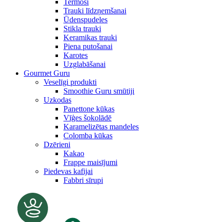
Termosi
Trauki līdzņemšanai
Ūdenspudeles
Stikla trauki
Keramikas trauki
Piena putošanai
Karotes
Uzglabāšanai
Gourmet Guru
Veselīgi produkti
Smoothie Guru smūtiji
Uzkodas
Panettone kūkas
Vīģes šokolādē
Karamelizētas mandeles
Colomba kūkas
Dzērieni
Kakao
Frappe maisījumi
Piedevas kafijai
Fabbri sīrupi