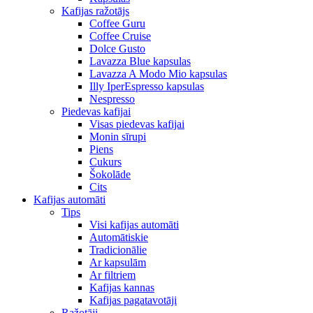
Kafijas ražotājs
Coffee Guru
Coffee Cruise
Dolce Gusto
Lavazza Blue kapsulas
Lavazza A Modo Mio kapsulas
Illy IperEspresso kapsulas
Nespresso
Piedevas kafijai
Visas piedevas kafijai
Monin sīrupi
Piens
Cukurs
Šokolāde
Cits
Kafijas automāti
Tips
Visi kafijas automāti
Automātiskie
Tradicionālie
Ar kapsulām
Ar filtriem
Kafijas kannas
Kafijas pagatavotāji
Ražotāji