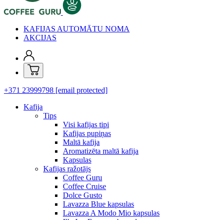
KAFIJAS AUTOMĀTU NOMA
AKCIJAS
+371 23999798
[email protected]
Kafija
Tips
Visi kafijas tipi
Kafijas pupiņas
Maltā kafija
Aromatizēta maltā kafija
Kapsulas
Kafijas ražotājs
Coffee Guru
Coffee Cruise
Dolce Gusto
Lavazza Blue kapsulas
Lavazza A Modo Mio kapsulas