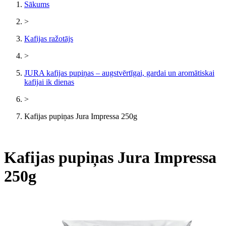
Sākums
>
Kafijas ražotājs
>
JURA kafijas pupiņas – augstvērtīgai, gardai un aromātiskai
kafijai ik dienas
>
Kafijas pupiņas Jura Impressa 250g
Kafijas pupiņas Jura Impressa
250g