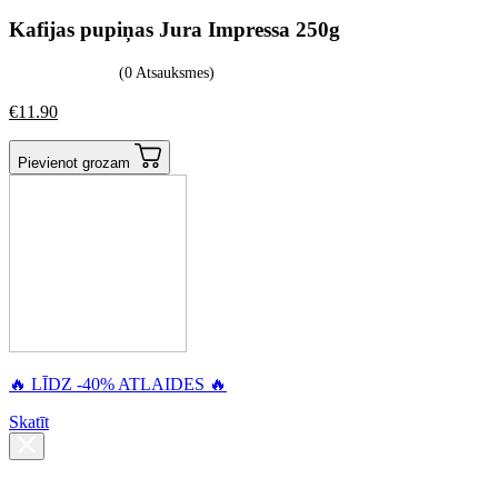
Kafijas pupiņas Jura Impressa 250g
(0 Atsauksmes)
€
11.90
Pievienot grozam
🔥 LĪDZ -40% ATLAIDES 🔥
Skatīt