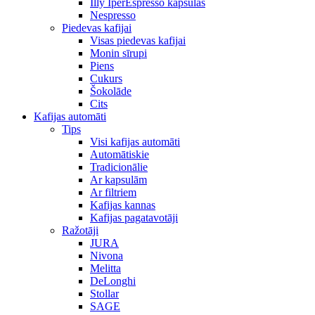
Illy IperEspresso kapsulas
Nespresso
Piedevas kafijai
Visas piedevas kafijai
Monin sīrupi
Piens
Cukurs
Šokolāde
Cits
Kafijas automāti
Tips
Visi kafijas automāti
Automātiskie
Tradicionālie
Ar kapsulām
Ar filtriem
Kafijas kannas
Kafijas pagatavotāji
Ražotāji
JURA
Nivona
Melitta
DeLonghi
Stollar
SAGE