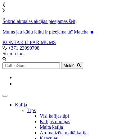
Šobrīd aktuālās akcijas pieejamas šeit
Mums jau kādu laiku ir pieejama arī Matcha 🍵
KONTAKTI
PAR MUMS
+371 23999798
Search for:
Meklēt
Kafija
Tips
Visi kafijas tipi
Kafijas pupiņas
Maltā kafija
Aromatizēta maltā kafija
Kapsulas