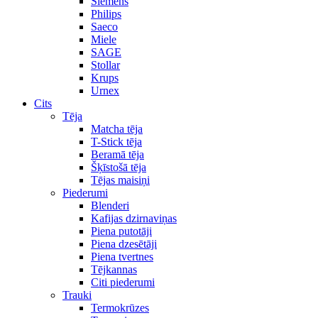
Siemens
Philips
Saeco
Miele
SAGE
Stollar
Krups
Urnex
Cits
Tēja
Matcha tēja
T-Stick tēja
Beramā tēja
Šķīstošā tēja
Tējas maisiņi
Piederumi
Blenderi
Kafijas dzirnaviņas
Piena putotāji
Piena dzesētāji
Piena tvertnes
Tējkannas
Citi piederumi
Trauki
Termokrūzes