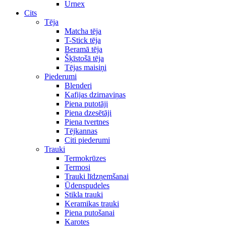
Urnex
Cits
Tēja
Matcha tēja
T-Stick tēja
Beramā tēja
Šķīstošā tēja
Tējas maisiņi
Piederumi
Blenderi
Kafijas dzirnaviņas
Piena putotāji
Piena dzesētāji
Piena tvertnes
Tējkannas
Citi piederumi
Trauki
Termokrūzes
Termosi
Trauki līdzņemšanai
Ūdenspudeles
Stikla trauki
Keramikas trauki
Piena putošanai
Karotes