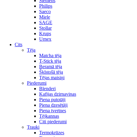
Siemens
Philips
Saeco
Miele
SAGE
Stollar
Krups
Urnex
Cits
Tēja
Matcha tēja
T-Stick tēja
Beramā tēja
Šķīstošā tēja
Tējas maisiņi
Piederumi
Blenderi
Kafijas dzirnaviņas
Piena putotāji
Piena dzesētāji
Piena tvertnes
Tējkannas
Citi piederumi
Trauki
Termokrūzes