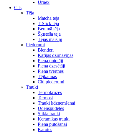
Urnex
Cits
Tēja
Matcha tēja
T-Stick tēja
Beramā tēja
Šķīstošā tēja
Tējas maisiņi
Piederumi
Blenderi
Kafijas dzirnaviņas
Piena putotāji
Piena dzesētāji
Piena tvertnes
Tējkannas
Citi piederumi
Trauki
Termokrūzes
Termosi
Trauki līdzņemšanai
Ūdenspudeles
Stikla trauki
Keramikas trauki
Piena putošanai
Karotes