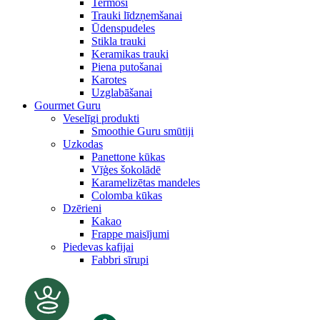
Termosi
Trauki līdzņemšanai
Ūdenspudeles
Stikla trauki
Keramikas trauki
Piena putošanai
Karotes
Uzglabāšanai
Gourmet Guru
Veselīgi produkti
Smoothie Guru smūtiji
Uzkodas
Panettone kūkas
Vīģes šokolādē
Karamelizētas mandeles
Colomba kūkas
Dzērieni
Kakao
Frappe maisījumi
Piedevas kafijai
Fabbri sīrupi