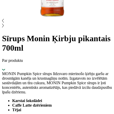
Sīrups Monin Ķirbju pikantais
700ml
Par produktu
MONIN Pumpkin Spice sīrups līdzsvaro mierinošo ķirbju garšu ar
drosmīgām kanēļa un krustnagliņu notīm. Izgatavots no izvēlētām
sastāvdaļām un tīra cukura, MONIN Pumpkin Spice sīrups ir ļoti
koncentrēts, autentisks aromatizētājs, kas piedāvā izcilu daudzpusību
īpašu dzērienu.
Karstai šokolādei
Caffe Latte dzērieniem
Tējai