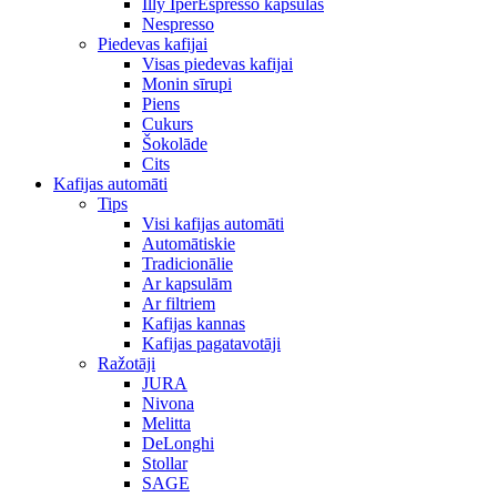
Illy IperEspresso kapsulas
Nespresso
Piedevas kafijai
Visas piedevas kafijai
Monin sīrupi
Piens
Cukurs
Šokolāde
Cits
Kafijas automāti
Tips
Visi kafijas automāti
Automātiskie
Tradicionālie
Ar kapsulām
Ar filtriem
Kafijas kannas
Kafijas pagatavotāji
Ražotāji
JURA
Nivona
Melitta
DeLonghi
Stollar
SAGE