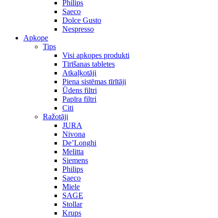
Philips
Saeco
Dolce Gusto
Nespresso
Apkope
Tips
Visi apkopes produkti
Tīrīšanas tabletes
Atkaļķotāji
Piena sistēmas tīrītāji
Ūdens filtri
Papīra filtri
Citi
Ražotāji
JURA
Nivona
De’Longhi
Melitta
Siemens
Philips
Saeco
Miele
SAGE
Stollar
Krups