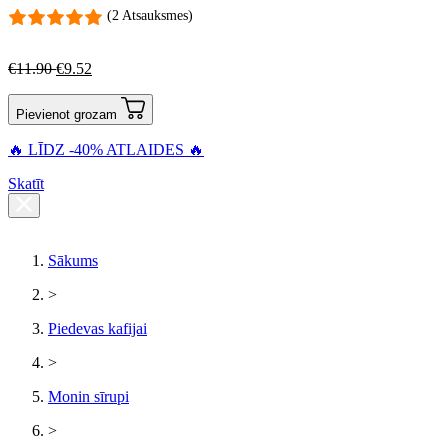
(2 Atsauksmes)
€
11.90
€
9.52
Pievienot grozam
🔥 LĪDZ -40% ATLAIDES 🔥
Skatīt
Sākums
>
Piedevas kafijai
>
Monin sīrupi
>