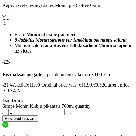
Kāpēc izvēlēties iegādāties Monin pie Coffee Guru?
Esam
Monin oficiālie partneri
8 dažādus Monin sīrupus var izmēģināt pie mums salonā
Mums ir salons ar
aptuveni 100 dažādiem Monin sīrupiem
uz vietas
Bezmaksas piegāde
– pasūtījumiem sākot no 39,00 Eiro.
-21%
Akcija!
€
11.90
Original price was: €11.90.
€
9.52
Current price
is: €9.52.
Daudzums
Sīrups Monin Ķirbju pikantais 700ml quantity
Pievienot grozam