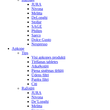
JURA
Nivona
Melitta
DeLonghi
Stollar
SAGE
Philips
Saeco
Dolce Gusto
Nespresso
Apkope
Tips
Visi apkopes produkti
Tīrīšanas tabletes
Atkaļķotāji
Piena sistēmas tīrītāji
Ūdens filtri
Papīra filtri
Citi
Ražotāji
JURA
Nivona
De’Longhi
Melitta