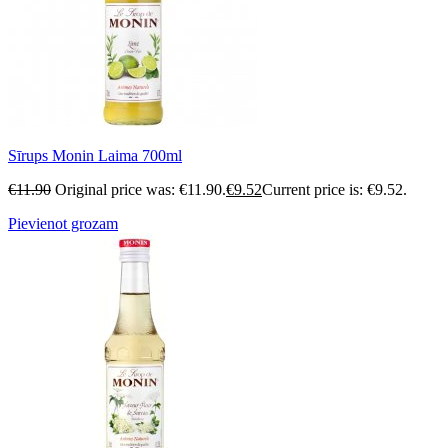
Sīrups Monin Laima 700ml
€
11.90
Original price was: €11.90.
€
9.52
Current price is: €9.52.
Pievienot grozam