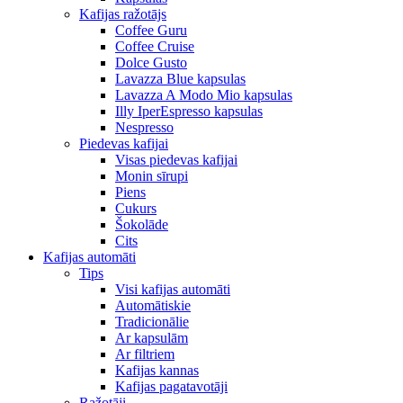
Kafijas ražotājs
Coffee Guru
Coffee Cruise
Dolce Gusto
Lavazza Blue kapsulas
Lavazza A Modo Mio kapsulas
Illy IperEspresso kapsulas
Nespresso
Piedevas kafijai
Visas piedevas kafijai
Monin sīrupi
Piens
Cukurs
Šokolāde
Cits
Kafijas automāti
Tips
Visi kafijas automāti
Automātiskie
Tradicionālie
Ar kapsulām
Ar filtriem
Kafijas kannas
Kafijas pagatavotāji
Ražotāji