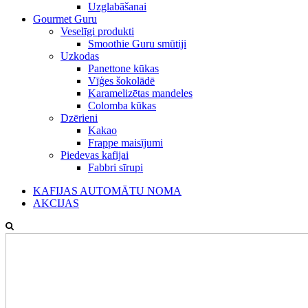
Uzglabāšanai
Gourmet Guru
Veselīgi produkti
Smoothie Guru smūtiji
Uzkodas
Panettone kūkas
Vīģes šokolādē
Karamelizētas mandeles
Colomba kūkas
Dzērieni
Kakao
Frappe maisījumi
Piedevas kafijai
Fabbri sīrupi
KAFIJAS AUTOMĀTU NOMA
AKCIJAS