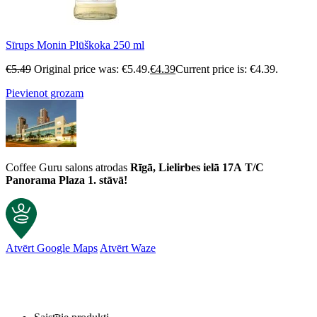
Sīrups Monin Plūškoka 250 ml
€
5.49
Original price was: €5.49.
€
4.39
Current price is: €4.39.
Pievienot grozam
Coffee Guru salons atrodas
Rīgā, Lielirbes ielā 17A
T/C
Panorama Plaza 1. stāvā!
Atvērt Google Maps
Atvērt Waze
Klientu atsauksmes