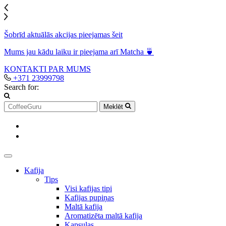
Šobrīd aktuālās akcijas pieejamas šeit
Mums jau kādu laiku ir pieejama arī Matcha 🍵
KONTAKTI
PAR MUMS
+371 23999798
Search for:
Meklēt
Kafija
Tips
Visi kafijas tipi
Kafijas pupiņas
Maltā kafija
Aromatizēta maltā kafija
Kapsulas