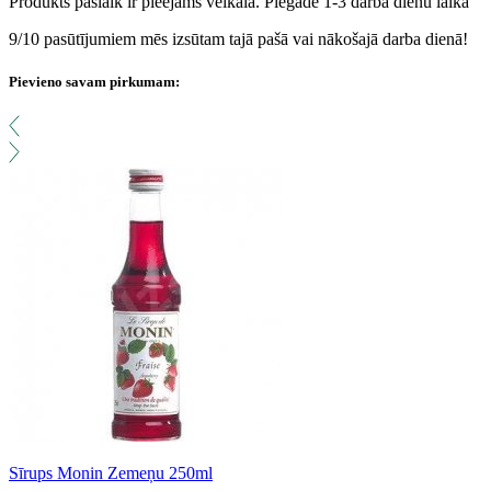
Produkts pašlaik ir pieejams veikalā. Piegāde 1-3 darba dienu laikā
9/10 pasūtījumiem mēs izsūtam tajā pašā vai nākošajā darba dienā!
Pievieno savam pirkumam:
Sīrups Monin Zemeņu 250ml