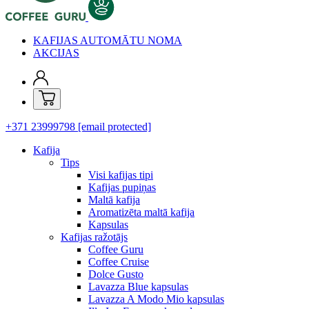
KAFIJAS AUTOMĀTU NOMA
AKCIJAS
+371 23999798
[email protected]
Kafija
Tips
Visi kafijas tipi
Kafijas pupiņas
Maltā kafija
Aromatizēta maltā kafija
Kapsulas
Kafijas ražotājs
Coffee Guru
Coffee Cruise
Dolce Gusto
Lavazza Blue kapsulas
Lavazza A Modo Mio kapsulas