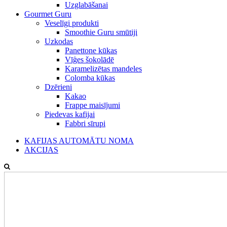
Uzglabāšanai
Gourmet Guru
Veselīgi produkti
Smoothie Guru smūtiji
Uzkodas
Panettone kūkas
Vīģes šokolādē
Karamelizētas mandeles
Colomba kūkas
Dzērieni
Kakao
Frappe maisījumi
Piedevas kafijai
Fabbri sīrupi
KAFIJAS AUTOMĀTU NOMA
AKCIJAS