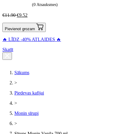
(0 Atsauksmes)
€
11.90
€
9.52
Pievienot grozam
🔥 LĪDZ -40% ATLAIDES 🔥
Skatīt
Sākums
>
Piedevas kafijai
>
Monin sīrupi
>
Sīrups Monin Vaniļa 700 ml