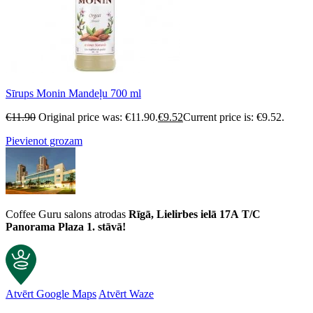
Sīrups Monin Mandeļu 700 ml
€
11.90
Original price was: €11.90.
€
9.52
Current price is: €9.52.
Pievienot grozam
Coffee Guru salons atrodas
Rīgā, Lielirbes ielā 17A
T/C
Panorama Plaza 1. stāvā!
Atvērt Google Maps
Atvērt Waze