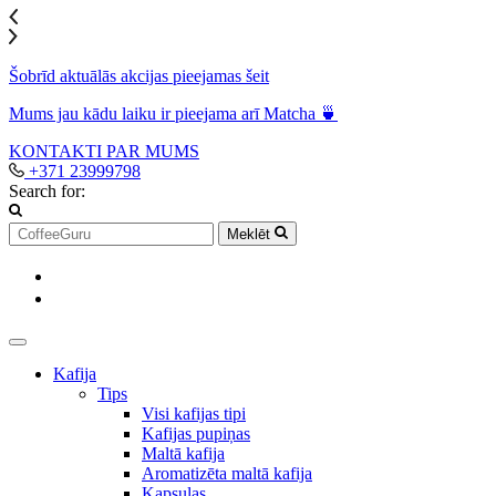
Šobrīd aktuālās akcijas pieejamas šeit
Mums jau kādu laiku ir pieejama arī Matcha 🍵
KONTAKTI
PAR MUMS
+371 23999798
Search for:
Meklēt
Kafija
Tips
Visi kafijas tipi
Kafijas pupiņas
Maltā kafija
Aromatizēta maltā kafija
Kapsulas