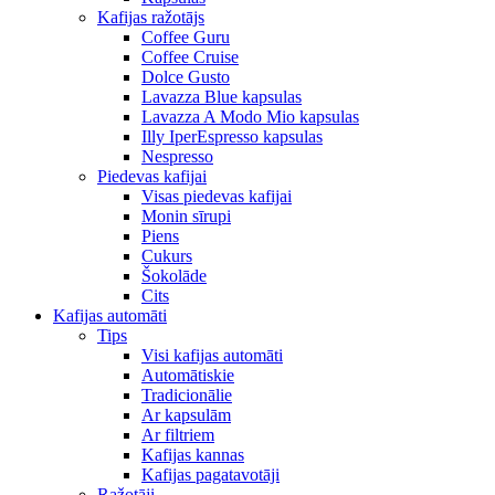
Kafijas ražotājs
Coffee Guru
Coffee Cruise
Dolce Gusto
Lavazza Blue kapsulas
Lavazza A Modo Mio kapsulas
Illy IperEspresso kapsulas
Nespresso
Piedevas kafijai
Visas piedevas kafijai
Monin sīrupi
Piens
Cukurs
Šokolāde
Cits
Kafijas automāti
Tips
Visi kafijas automāti
Automātiskie
Tradicionālie
Ar kapsulām
Ar filtriem
Kafijas kannas
Kafijas pagatavotāji
Ražotāji