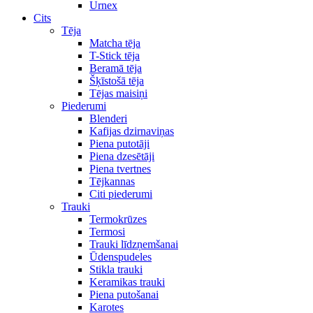
Urnex
Cits
Tēja
Matcha tēja
T-Stick tēja
Beramā tēja
Šķīstošā tēja
Tējas maisiņi
Piederumi
Blenderi
Kafijas dzirnaviņas
Piena putotāji
Piena dzesētāji
Piena tvertnes
Tējkannas
Citi piederumi
Trauki
Termokrūzes
Termosi
Trauki līdzņemšanai
Ūdenspudeles
Stikla trauki
Keramikas trauki
Piena putošanai
Karotes