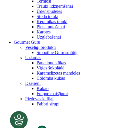
Termosi
Trauki līdzņemšanai
Ūdenspudeles
Stikla trauki
Keramikas trauki
Piena putošanai
Karotes
Uzglabāšanai
Gourmet Guru
Veselīgi produkti
Smoothie Guru smūtiji
Uzkodas
Panettone kūkas
Vīģes šokolādē
Karamelizētas mandeles
Colomba kūkas
Dzērieni
Kakao
Frappe maisījumi
Piedevas kafijai
Fabbri sīrupi