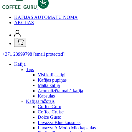
KAFIJAS AUTOMĀTU NOMA
AKCIJAS
+371 23999798
[email protected]
Kafija
Tips
Visi kafijas tipi
Kafijas pupiņas
Maltā kafija
Aromatizēta maltā kafija
Kapsulas
Kafijas ražotājs
Coffee Guru
Coffee Cruise
Dolce Gusto
Lavazza Blue kapsulas
Lavazza A Modo Mio kapsulas