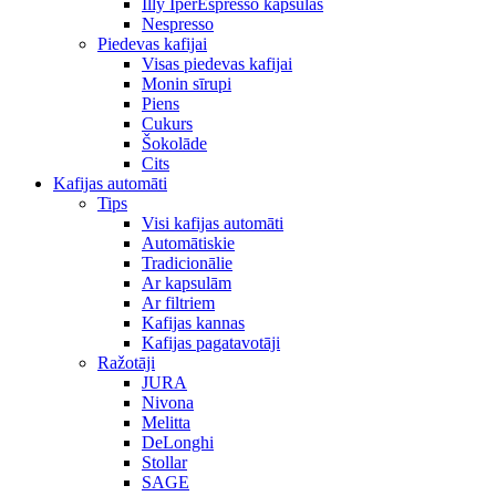
Illy IperEspresso kapsulas
Nespresso
Piedevas kafijai
Visas piedevas kafijai
Monin sīrupi
Piens
Cukurs
Šokolāde
Cits
Kafijas automāti
Tips
Visi kafijas automāti
Automātiskie
Tradicionālie
Ar kapsulām
Ar filtriem
Kafijas kannas
Kafijas pagatavotāji
Ražotāji
JURA
Nivona
Melitta
DeLonghi
Stollar
SAGE