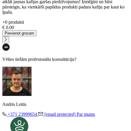
atklāt jaunas kafijas garšas piedzīvojumus! Izmēģini un būsi
pārsteigts, ka vienkārši papildus produkti padara kafiju par kaut ko
īpašu.
+
0
produkti
€
0.00
Pievienot grozam
Vēlies tiešām profesionālu konsultāciju?
Andris Leitis
+371 23999654
[email protected]
Par mums