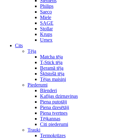
Siemens
Philips
Saeco
Miele
SAGE
Stollar
Krups
Urnex
Cits
Tēja
Matcha tēja
T-Stick tēja
Beramā tēja
Šķīstošā tēja
Tējas maisiņi
Piederumi
Blenderi
Kafijas dzirnaviņas
Piena putotāji
Piena dzesētāji
Piena tvertnes
Tējkannas
Citi piederumi
Trauki
Termokrūzes