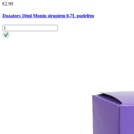
€
2.99
Dozators 10ml Monin sīrupiem 0,7L pudelēm