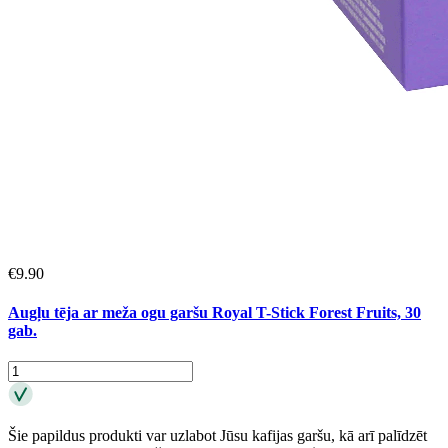
€
9.90
Augļu tēja ar meža ogu garšu Royal T-Stick Forest Fruits, 30
gab.
Šie papildus produkti var uzlabot Jūsu kafijas garšu, kā arī palīdzēt