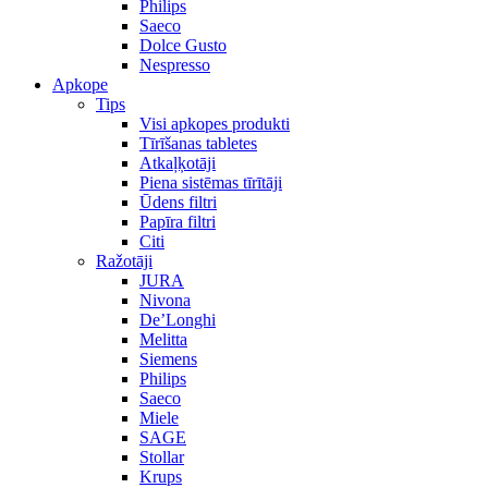
Philips
Saeco
Dolce Gusto
Nespresso
Apkope
Tips
Visi apkopes produkti
Tīrīšanas tabletes
Atkaļķotāji
Piena sistēmas tīrītāji
Ūdens filtri
Papīra filtri
Citi
Ražotāji
JURA
Nivona
De’Longhi
Melitta
Siemens
Philips
Saeco
Miele
SAGE
Stollar
Krups