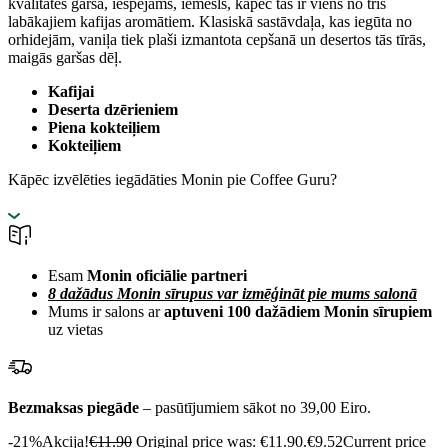
kvalitātes garša, iespējams, iemesls, kāpēc tas ir viens no trīs
labākajiem kafijas aromātiem. Klasiskā sastāvdaļa, kas iegūta no
orhidejām, vaniļa tiek plaši izmantota cepšanā un desertos tās tīrās,
maigās garšas dēļ.
Kafijai
Deserta dzērieniem
Piena kokteiļiem
Kokteiļiem
Kāpēc izvēlēties iegādāties Monin pie Coffee Guru?
Esam
Monin oficiālie partneri
8 dažādus Monin sīrupus var izmēģināt pie mums salonā
Mums ir salons ar
aptuveni 100 dažādiem Monin sīrupiem
uz vietas
Bezmaksas piegāde
– pasūtījumiem sākot no 39,00 Eiro.
-21%
Akcija!
€
11.90
Original price was: €11.90.
€
9.52
Current price