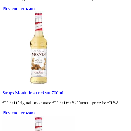
Pievienot grozam
Sīrups Monin Īrisu riekstu 700ml
€
11.90
Original price was: €11.90.
€
9.52
Current price is: €9.52.
Pievienot grozam