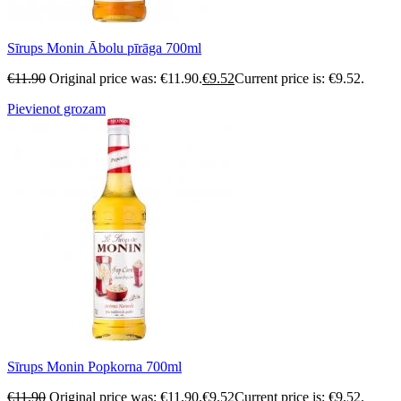
Sīrups Monin Ābolu pīrāga 700ml
€
11.90
Original price was: €11.90.
€
9.52
Current price is: €9.52.
Pievienot grozam
Sīrups Monin Popkorna 700ml
€
11.90
Original price was: €11.90.
€
9.52
Current price is: €9.52.