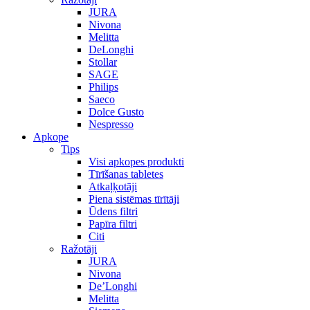
JURA
Nivona
Melitta
DeLonghi
Stollar
SAGE
Philips
Saeco
Dolce Gusto
Nespresso
Apkope
Tips
Visi apkopes produkti
Tīrīšanas tabletes
Atkaļķotāji
Piena sistēmas tīrītāji
Ūdens filtri
Papīra filtri
Citi
Ražotāji
JURA
Nivona
De’Longhi
Melitta