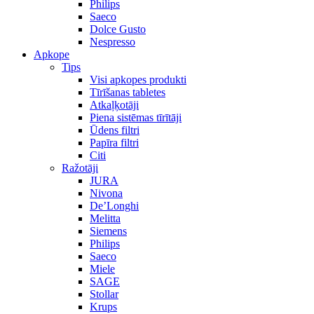
Philips
Saeco
Dolce Gusto
Nespresso
Apkope
Tips
Visi apkopes produkti
Tīrīšanas tabletes
Atkaļķotāji
Piena sistēmas tīrītāji
Ūdens filtri
Papīra filtri
Citi
Ražotāji
JURA
Nivona
De’Longhi
Melitta
Siemens
Philips
Saeco
Miele
SAGE
Stollar
Krups