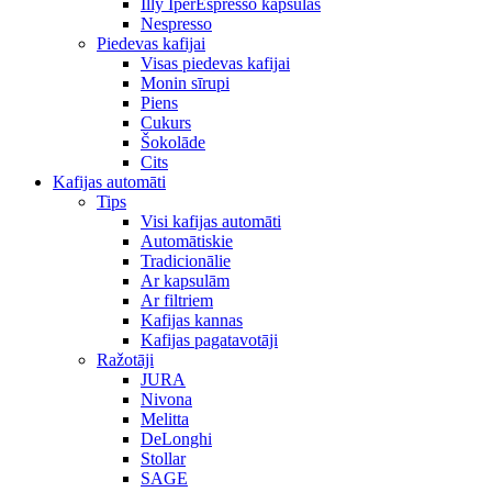
Illy IperEspresso kapsulas
Nespresso
Piedevas kafijai
Visas piedevas kafijai
Monin sīrupi
Piens
Cukurs
Šokolāde
Cits
Kafijas automāti
Tips
Visi kafijas automāti
Automātiskie
Tradicionālie
Ar kapsulām
Ar filtriem
Kafijas kannas
Kafijas pagatavotāji
Ražotāji
JURA
Nivona
Melitta
DeLonghi
Stollar
SAGE