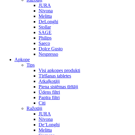
JURA
Nivona
Melitta
DeLonghi
Stollar
SAGE
Philips
Saeco
Dolce Gusto
Nespresso
Apkope
Tips
Visi apkopes produkti
Tīrīšanas tabletes
Atkaļķotāji
Piena sistēmas tīrītāji
Ūdens filtri
Papīra filtri
Citi
Ražotāji
JURA
Nivona
De’Longhi
Melitta