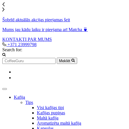
Šobrīd aktuālās akcijas pieejamas šeit
Mums jau kādu laiku ir pieejama arī Matcha 🍵
KONTAKTI
PAR MUMS
+371 23999798
Search for:
Meklēt
Kafija
Tips
Visi kafijas tipi
Kafijas pupiņas
Maltā kafija
Aromatizēta maltā kafija
Kapsulas