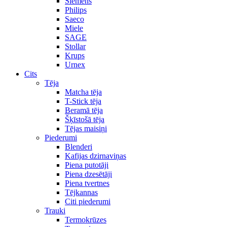
Siemens
Philips
Saeco
Miele
SAGE
Stollar
Krups
Urnex
Cits
Tēja
Matcha tēja
T-Stick tēja
Beramā tēja
Šķīstošā tēja
Tējas maisiņi
Piederumi
Blenderi
Kafijas dzirnaviņas
Piena putotāji
Piena dzesētāji
Piena tvertnes
Tējkannas
Citi piederumi
Trauki
Termokrūzes