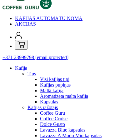
KAFIJAS AUTOMĀTU NOMA
AKCIJAS
+371 23999798
[email protected]
Kafija
Tips
Visi kafijas tipi
Kafijas pupiņas
Maltā kafija
Aromatizēta maltā kafija
Kapsulas
Kafijas ražotājs
Coffee Guru
Coffee Cruise
Dolce Gusto
Lavazza Blue kapsulas
Lavazza A Modo Mio kapsulas