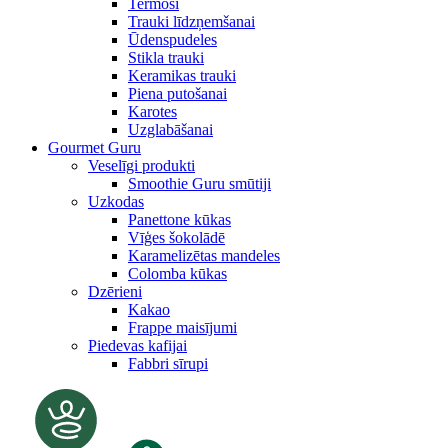
Termosi
Trauki līdzņemšanai
Ūdenspudeles
Stikla trauki
Keramikas trauki
Piena putošanai
Karotes
Uzglabāšanai
Gourmet Guru
Veselīgi produkti
Smoothie Guru smūtiji
Uzkodas
Panettone kūkas
Vīģes šokolādē
Karamelizētas mandeles
Colomba kūkas
Dzērieni
Kakao
Frappe maisījumi
Piedevas kafijai
Fabbri sīrupi