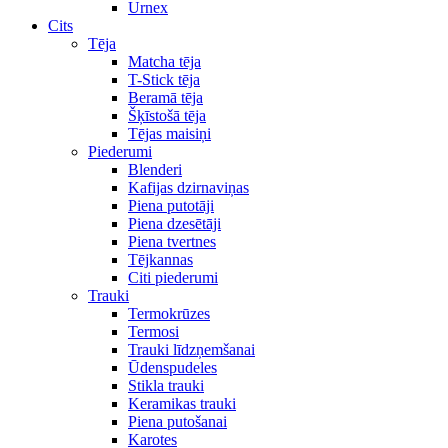
Urnex
Cits
Tēja
Matcha tēja
T-Stick tēja
Beramā tēja
Šķīstošā tēja
Tējas maisiņi
Piederumi
Blenderi
Kafijas dzirnaviņas
Piena putotāji
Piena dzesētāji
Piena tvertnes
Tējkannas
Citi piederumi
Trauki
Termokrūzes
Termosi
Trauki līdzņemšanai
Ūdenspudeles
Stikla trauki
Keramikas trauki
Piena putošanai
Karotes