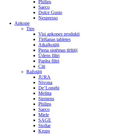
Philips
Saeco
Dolce Gusto
Nespresso
Apkope
Tips
Visi apkopes produkti
Tīrīšanas tabletes
Atkaļķotāji
Piena sistēmas tīrītāji
Ūdens filtri
Papīra filtri
Citi
Ražotāji
JURA
Nivona
De’Longhi
Melitta
Siemens
Philips
Saeco
Miele
SAGE
Stollar
Krups