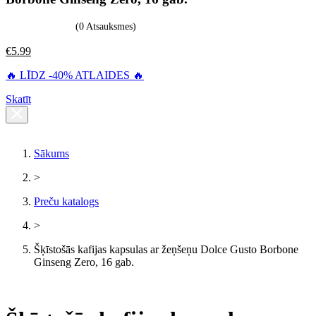
(0 Atsauksmes)
€
5.99
🔥 LĪDZ -40% ATLAIDES 🔥
Skatīt
Sākums
>
Preču katalogs
>
Šķīstošās kafijas kapsulas ar žeņšeņu Dolce Gusto Borbone
Ginseng Zero, 16 gab.