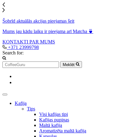
Šobrīd aktuālās akcijas pieejamas šeit
Mums jau kādu laiku ir pieejama arī Matcha 🍵
KONTAKTI
PAR MUMS
+371 23999798
Search for:
Meklēt
Kafija
Tips
Visi kafijas tipi
Kafijas pupiņas
Maltā kafija
Aromatizēta maltā kafija
Kapsulas