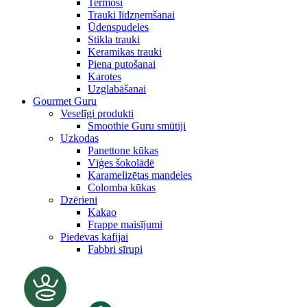
Termosi
Trauki līdzņemšanai
Ūdenspudeles
Stikla trauki
Keramikas trauki
Piena putošanai
Karotes
Uzglabāšanai
Gourmet Guru
Veselīgi produkti
Smoothie Guru smūtiji
Uzkodas
Panettone kūkas
Vīģes šokolādē
Karamelizētas mandeles
Colomba kūkas
Dzērieni
Kakao
Frappe maisījumi
Piedevas kafijai
Fabbri sīrupi