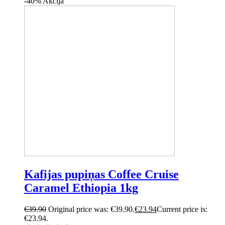
-40%
Akcija
Kafijas pupiņas Coffee Cruise
Caramel Ethiopia 1kg
€
39.90
Original price was: €39.90.
€
23.94
Current price is:
€23.94.