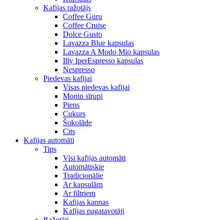
Kafijas ražotājs
Coffee Guru
Coffee Cruise
Dolce Gusto
Lavazza Blue kapsulas
Lavazza A Modo Mio kapsulas
Illy IperEspresso kapsulas
Nespresso
Piedevas kafijai
Visas piedevas kafijai
Monin sīrupi
Piens
Cukurs
Šokolāde
Cits
Kafijas automāti
Tips
Visi kafijas automāti
Automātiskie
Tradicionālie
Ar kapsulām
Ar filtriem
Kafijas kannas
Kafijas pagatavotāji
Ražotāji