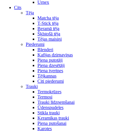
Urnex
Cits
Tēja
Matcha tēja
T-Stick tēja
Beramā tēja
Šķīstošā tēja
Tējas maisiņi
Piederumi
Blenderi
Kafijas dzirnaviņas
Piena putotāji
Piena dzesētāji
Piena tvertnes
Tējkannas
Citi piederumi
Trauki
Termokrūzes
Termosi
Trauki līdzņemšanai
Ūdenspudeles
Stikla trauki
Keramikas trauki
Piena putošanai
Karotes