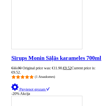
Sīrups Monin Sāļās karameles 700ml
€
11.90
Original price was: €11.90.
€
9.52
Current price is:
€9.52.
(1 Atsauksmes)
Pievienot grozam
-20%
Akcija