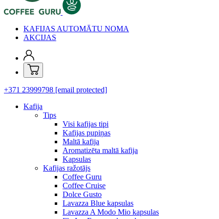
KAFIJAS AUTOMĀTU NOMA
AKCIJAS
+371 23999798
[email protected]
Kafija
Tips
Visi kafijas tipi
Kafijas pupiņas
Maltā kafija
Aromatizēta maltā kafija
Kapsulas
Kafijas ražotājs
Coffee Guru
Coffee Cruise
Dolce Gusto
Lavazza Blue kapsulas
Lavazza A Modo Mio kapsulas