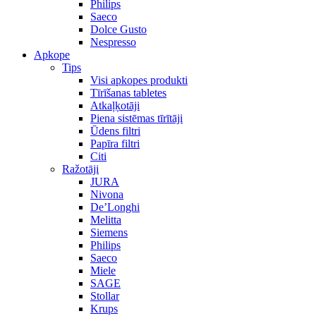
Philips
Saeco
Dolce Gusto
Nespresso
Apkope
Tips
Visi apkopes produkti
Tīrīšanas tabletes
Atkaļķotāji
Piena sistēmas tīrītāji
Ūdens filtri
Papīra filtri
Citi
Ražotāji
JURA
Nivona
De’Longhi
Melitta
Siemens
Philips
Saeco
Miele
SAGE
Stollar
Krups