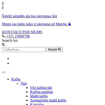
Šobrīd aktuālās akcijas pieejamas šeit
Mums jau kādu laiku ir pieejama arī Matcha 🍵
KONTAKTI
PAR MUMS
+371 23999798
Search for:
Meklēt
Kafija
Tips
Visi kafijas tipi
Kafijas pupiņas
Maltā kafija
Aromatizēta maltā kafija
Kapsulas