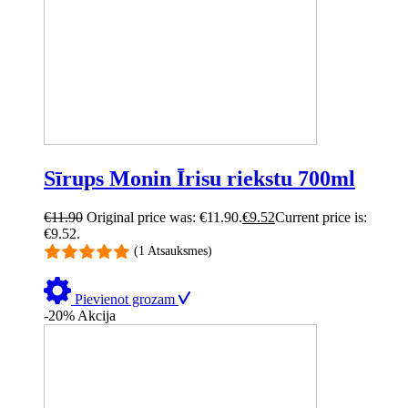
Sīrups Monin Īrisu riekstu 700ml
€
11.90
Original price was: €11.90.
€
9.52
Current price is:
€9.52.
(1 Atsauksmes)
Pievienot grozam
-20%
Akcija