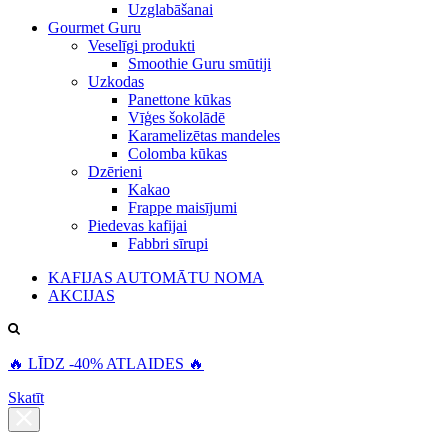
Uzglabāšanai
Gourmet Guru
Veselīgi produkti
Smoothie Guru smūtiji
Uzkodas
Panettone kūkas
Vīģes šokolādē
Karamelizētas mandeles
Colomba kūkas
Dzērieni
Kakao
Frappe maisījumi
Piedevas kafijai
Fabbri sīrupi
KAFIJAS AUTOMĀTU NOMA
AKCIJAS
🔥 LĪDZ -40% ATLAIDES 🔥
Skatīt