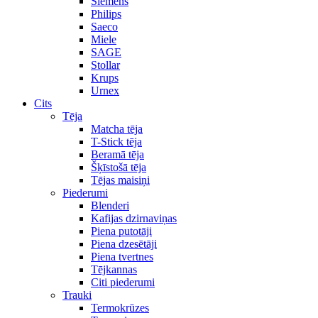
Siemens
Philips
Saeco
Miele
SAGE
Stollar
Krups
Urnex
Cits
Tēja
Matcha tēja
T-Stick tēja
Beramā tēja
Šķīstošā tēja
Tējas maisiņi
Piederumi
Blenderi
Kafijas dzirnaviņas
Piena putotāji
Piena dzesētāji
Piena tvertnes
Tējkannas
Citi piederumi
Trauki
Termokrūzes