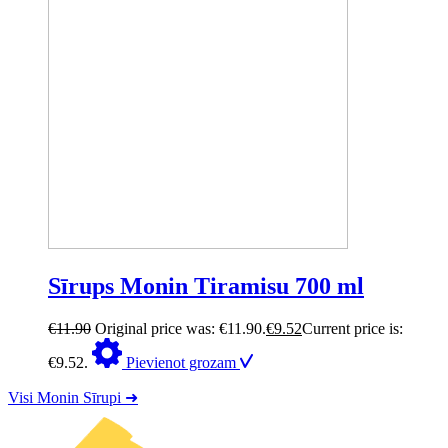
Sīrups Monin Tiramisu 700 ml
€
11.90
Original price was: €11.90.
€
9.52
Current price is:
€9.52.
Pievienot grozam
Visi Monin Sīrupi ➜