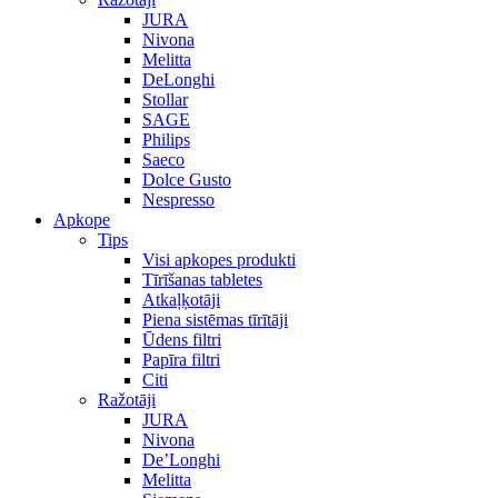
JURA
Nivona
Melitta
DeLonghi
Stollar
SAGE
Philips
Saeco
Dolce Gusto
Nespresso
Apkope
Tips
Visi apkopes produkti
Tīrīšanas tabletes
Atkaļķotāji
Piena sistēmas tīrītāji
Ūdens filtri
Papīra filtri
Citi
Ražotāji
JURA
Nivona
De’Longhi
Melitta