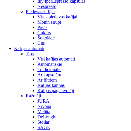
Illy IperEspresso kapsulas
Nespresso
Piedevas kafijai
Visas piedevas kafijai
Monin sīrupi
Piens
Cukurs
Šokolāde
Cits
Kafijas automāti
Tips
Visi kafijas automāti
Automātiskie
Tradicionālie
Ar kapsulām
Ar filtriem
Kafijas kannas
Kafijas pagatavotāji
Ražotāji
JURA
Nivona
Melitta
DeLonghi
Stollar
SAGE