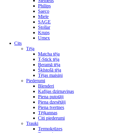
Siemens
Philips
Saeco
Miele
SAGE
Stollar
Krups
Urnex
Cits
Tēja
Matcha tēja
T-Stick tēja
Beramā tēja
Šķīstošā tēja
Tējas maisiņi
Piederumi
Blenderi
Kafijas dzirnaviņas
Piena putotāji
Piena dzesētāji
Piena tvertnes
Tējkannas
Citi piederumi
Trauki
Termokrūzes