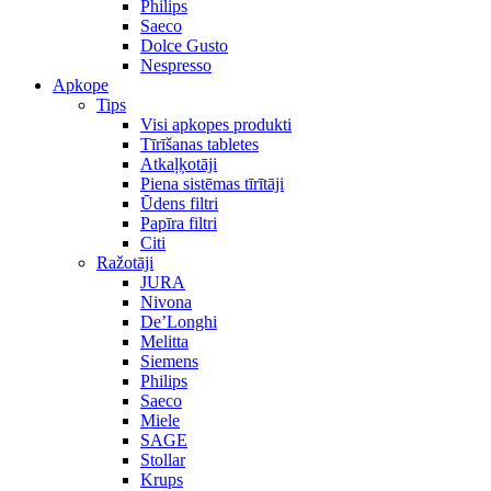
Philips
Saeco
Dolce Gusto
Nespresso
Apkope
Tips
Visi apkopes produkti
Tīrīšanas tabletes
Atkaļķotāji
Piena sistēmas tīrītāji
Ūdens filtri
Papīra filtri
Citi
Ražotāji
JURA
Nivona
De’Longhi
Melitta
Siemens
Philips
Saeco
Miele
SAGE
Stollar
Krups