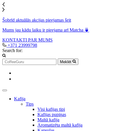
Šobrīd aktuālās akcijas pieejamas šeit
Mums jau kādu laiku ir pieejama arī Matcha 🍵
KONTAKTI
PAR MUMS
+371 23999798
Search for:
Meklēt
Kafija
Tips
Visi kafijas tipi
Kafijas pupiņas
Maltā kafija
Aromatizēta maltā kafija
Kapsulas