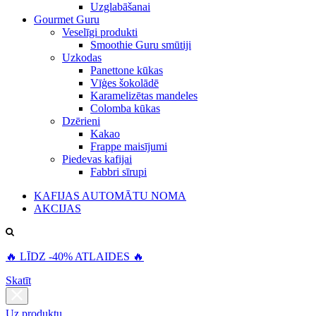
Uzglabāšanai
Gourmet Guru
Veselīgi produkti
Smoothie Guru smūtiji
Uzkodas
Panettone kūkas
Vīģes šokolādē
Karamelizētas mandeles
Colomba kūkas
Dzērieni
Kakao
Frappe maisījumi
Piedevas kafijai
Fabbri sīrupi
KAFIJAS AUTOMĀTU NOMA
AKCIJAS
🔥 LĪDZ -40% ATLAIDES 🔥
Skatīt
Uz produktu