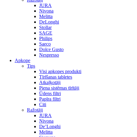
JURA
Nivona
Melitta
DeLonghi
Stollar
SAGE
Philips
Saeco
Dolce Gusto
Nespresso
Apkope
Tips
Visi apkopes produkti
Tīrīšanas tabletes
Atkaļķotāji
Piena sistēmas tīrītāji
Ūdens filtri
Papīra filtri
Citi
Ražotāji
JURA
Nivona
De’Longhi
Melitta