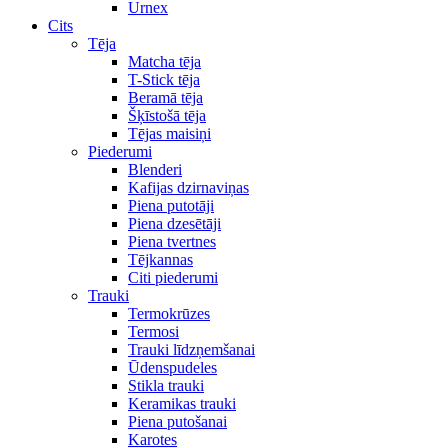
Urnex
Cits
Tēja
Matcha tēja
T-Stick tēja
Beramā tēja
Šķīstošā tēja
Tējas maisiņi
Piederumi
Blenderi
Kafijas dzirnaviņas
Piena putotāji
Piena dzesētāji
Piena tvertnes
Tējkannas
Citi piederumi
Trauki
Termokrūzes
Termosi
Trauki līdzņemšanai
Ūdenspudeles
Stikla trauki
Keramikas trauki
Piena putošanai
Karotes