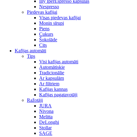
Illy IperEspresso kapsulas
Nespresso
Piedevas kafijai
Visas piedevas kafijai
Monin sīrupi
Piens
Cukurs
Šokolāde
Cits
Kafijas automāti
Tips
Visi kafijas automāti
Automātiskie
Tradicionālie
Ar kapsulām
Ar filtriem
Kafijas kannas
Kafijas pagatavotāji
Ražotāji
JURA
Nivona
Melitta
DeLonghi
Stollar
SAGE