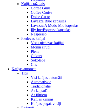
Kafijas ražotājs
Coffee Guru
Coffee Cruise
Dolce Gusto
Lavazza Blue kapsulas
Lavazza A Modo Mio kapsulas
Illy IperEspresso kapsulas
Nespresso
Piedevas kafijai
Visas piedevas kafijai
Monin sīrupi
Piens
Cukurs
Šokolāde
Cits
Kafijas automāti
Tips
Visi kafijas automāti
Automātiskie
Tradicionālie
Ar kapsulām
Ar filtriem
Kafijas kannas
Kafijas pagatavotāji
Ražotāji