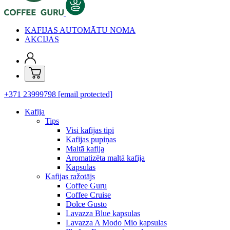
KAFIJAS AUTOMĀTU NOMA
AKCIJAS
+371 23999798
[email protected]
Kafija
Tips
Visi kafijas tipi
Kafijas pupiņas
Maltā kafija
Aromatizēta maltā kafija
Kapsulas
Kafijas ražotājs
Coffee Guru
Coffee Cruise
Dolce Gusto
Lavazza Blue kapsulas
Lavazza A Modo Mio kapsulas