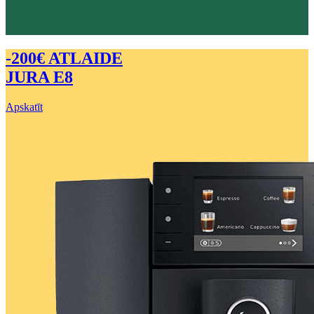
-200€ ATLAIDE
JURA E8
Apskatīt