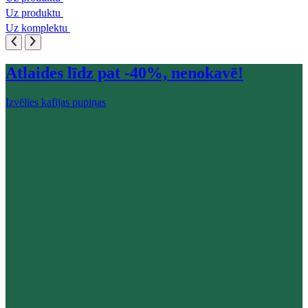
Uz produktu
Uz komplektu
Atlaides līdz pat -40%, nenokavē!
Izvēlies kafijas pupiņas