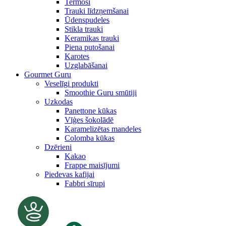
Termosi
Trauki līdzņemšanai
Ūdenspudeles
Stikla trauki
Keramikas trauki
Piena putošanai
Karotes
Uzglabāšanai
Gourmet Guru
Veselīgi produkti
Smoothie Guru smūtiji
Uzkodas
Panettone kūkas
Vīģes šokolādē
Karamelizētas mandeles
Colomba kūkas
Dzērieni
Kakao
Frappe maisījumi
Piedevas kafijai
Fabbri sīrupi